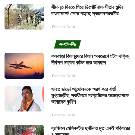
সীমান্ত ঘিরতে গিয়ে ডিপোর্ট রাম-সীতার মন্দির
বাংলাদেশে! ক্ষোভ বাড়ছে স্বরূপনগরবাসীর
Editorial Desk
সম্পাদকীয়
কলকাতা বিমানবন্দরে বিমান অবতরণে ঘটল ঝক্কি,
দীর্ঘক্ষণ চক্কর কাটল মাঝ আকাশে
Editorial Desk
ভারত ছাড়ো আন্দোলনকে স্মরণ করে বার্তা
মুখ্যমন্ত্রীর, স্বাধীনতা সংগ্রামীদের আত্মত্যাগকে
জানালেন কুর্ণিশ
Editorial Desk
ব্রাজিলে হেলিকপ্টার দুর্ঘটনায় মৃত একই পরিবারের
৪ সদস্যের