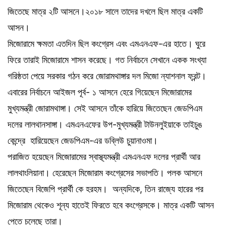
জিতেছে মাত্র ২টি আসনে।২০১৮ সালে তাদের দখলে ছিল মাত্র একটি
আসন।
মিজোরামে ক্ষমতা এতদিন ছিল কংগ্রেস এবং এমএনএফ-এর হাতে। ঘুরে
ফিরে তারাই মিজোরামে শাসন করেছে। গত নির্বাচনে সেখানে একক সংখ্যা
গরিষ্ঠতা পেয়ে সরকার গঠন করে জোরামথাঙ্গার দল মিজো ন্যাশনাল ফ্রন্ট।
এবারের নির্বাচনে আইজল পূর্ব- ১ আসনে হেরে গিয়েছেন মিজোরামের
মুখ্যমন্ত্রী জোরামথাঙ্গা। সেই আসনে তাঁকে হারিয়ে জিতেছেন জেডপিএম
দলের লালথানসাঙ্গা। এমএনএফের উপ-মুখ্যমন্ত্রী টাউনলুইয়াকে তাইচুঙ
কেন্দ্রে হারিয়েছেন জেডপিএম-এর ডব্লিউ চুয়ানাওমা।
পরাজিত হয়েছেন মিজোরামের স্বাস্থ্যমন্ত্রী এমএনএফ দলের প্রার্থী আর
লালথাংলিয়ানা। হেরেছেন মিজোরাম কংগ্রেসের সভাপতি। পলক আসনে
জিতেছেন বিজেপি প্রার্থী কে হরহম। অন্যদিকে, তিন রাজ্যে হারের পর
মিজোরাম থেকেও শূন্য হাতেই ফিরতে হবে কংগ্রেসকে। মাত্র একটি আসন
পেতে চলেছে তারা।