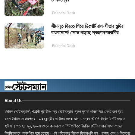
Editorial Desk
সীমান্ত ঘিরতে গিয়ে ডিপোর্ট রাম-সীতার মন্দির
বাংলাদেশে! ক্ষোভ বাড়ছে স্বরূপনগরবাসীর
Editorial Desk
About Us
'দৈনিক স্টেটসম্যান', শতাব্দী প্রাচীন- 'দ্য স্টেটসম্যান' গ্রুপ দ্বারা পরিচালিত একটি জনপ্রিয়
বাংলা দৈনিক সংবাদপত্র। এর কেন্দ্রীয় কার্যালয় কলকাতার ৪ নম্বর চৌরঙ্গি-স্থিত 'স্টেটসম্যান
হাউস'। গত ২৮ জুন, ২০০৪ থেকে কলকাতা ও শিলিগুড়িতে 'দৈনিক স্টেটসম্যান' সংবাদপত্র
নিয়মিতভাবে প্রকাশিত হয়ে চলেছে। এই পত্রিকার বিশেষ ফিচারগুলি হল– রাজ্য, দেশ ও বিদেশের