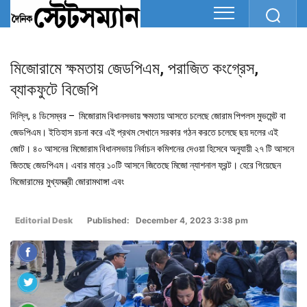
মিজোরামে ক্ষমতায় জেডপিএম, পরাজিত কংগ্রেস,
ব্যাকফুটে বিজেপি
দিল্লি, ৪ ডিসেম্বর – মিজোরাম বিধানসভায় ক্ষমতায় আসতে চলেছে জোরাম পিপলস মুভমেন্ট বা
জেডপিএম। ইতিহাস রচনা করে এই প্রথম সেখানে সরকার গঠন করতে চলেছে ছয় দলের এই
জোট। ৪০ আসনের মিজোরাম বিধানসভায় নির্বাচন কমিশনের দেওয়া হিসেবে অনুযায়ী ২৭ টি আসনে
জিতছে জেডপিএম। এবার মাত্র ১০টি আসনে জিতেছে মিজো ন্যাশনাল ফ্রন্ট। হেরে গিয়েছেন
মিজোরামের মুখ্যমন্ত্রী জোরামথাঙ্গা এবং
Editorial Desk
Published: December 4, 2023 3:38 pm