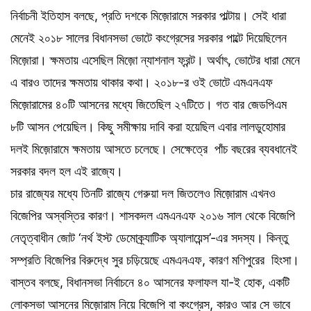
নির্বাচনী ইতিহাস বলছে, প্রতি দশকে মিজ়োরামে সরকার পাল্টায়। সেই ধারা
মেনেই ২০১৮ সালের বিধানসভা ভোটে কংগ্রেসের সরকার পাল্টে দিয়েছিলেন
মিজ়োরা। ক্ষমতায় এসেছিল মিজ়ো ন্যাশনাল ফ্রন্ট। অর্থাৎ, ভোটের ধারা মেনে
এ বারও তাদের ক্ষমতায় থাকার কথা। ২০১৮-র ওই ভোটে এমএনএফ
মিজ়োরামের ৪০টি আসনের মধ্যে জিতেছিল ২৭টিতে। গত বার জেডপিএম
৮টি আসন পেয়েছিল। কিছু সমীক্ষায় দাবি করা হয়েছিল এবার লালডুহোমার
দলই মিজ়োরামে ক্ষমতায় আসতে চলেছে। সেক্ষেত্রে পাঁচ বছরের ব্যবধানেই
সরকার বদল হল এই রাজ্যে।
চার রাজ্যের মধ্যে তিনটি রাজ্যে গেরুয়া দল জিতলেও মিজ়োরাম এখনও
বিজেপির অস্বস্তির কারণ। শাসকদল এমএনএফ ২০১৬ সাল থেকে বিজেপি
নেতৃত্বাধীন জোট ‘নর্থ ইস্ট ডেমোক্র্যাটিক অ্যালায়েন্স’-এর সদস্য। কিন্তু
সম্প্রতি বিজেপির বিরুদ্ধে সুর চড়িয়েছে এমএনএফ, কারণ মণিপুরের হিংসা।
বাস্তব বলছে, বিধানসভা নির্বাচনে ৪০ আসনের ফলাফল যা-ই হোক, একটি
লোকসভা আসনের মিজ়োরাম নিয়ে বিজেপি বা কংগ্রেস, কারও আর সে ভাবে