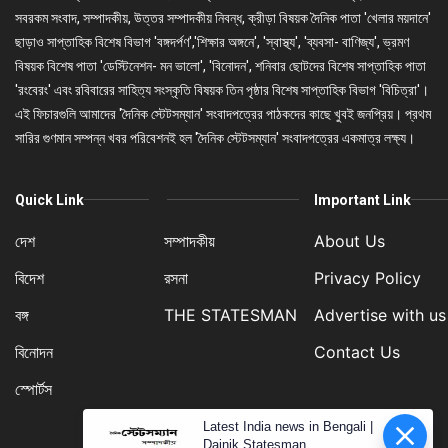
সবরকম সংবাদ, সম্পাদকীয়, উত্তর সম্পাদকীয় নিবন্ধ, ক্রীড়া বিষয়ক দৈনিক পাতা 'খেলার ময়দানে'
ছাড়াও সাপ্তাহিক বিশেষ বিভাগ 'বঙ্গদর্পণ','শিক্ষার অঙ্গনে', 'স্বাস্থ্য', 'ব্যবসা- বাণিজ্য', ভ্রমণ
বিষয়ক বিশেষ পাতা 'ডেস্টিনেশন- মন ভালো', 'বিনোদন', শনিবার ছোটদের বিশেষ সাপ্তাহিক পাতা
'রংবেরং' এবং রবিবারের সাহিত্য সংস্কৃতি বিষয়ক তিন পৃষ্ঠার বিশেষ সাপ্তাহিক বিভাগ 'বিচিত্রা'।
এই ফিচারগুলি আমাদের 'দৈনিক স্টেটসম্যান' সংবাদপত্রের পাঠকদের কাছে খুবই জনপ্রিয়। প্রথম
সারির গুণমান সম্পন্ন খবর পরিবেশনই হল 'দৈনিক স্টেটসম্যান' সংবাদপত্রের একমাত্র লক্ষ্য।
Quick Link
Important Link
দেশ
সম্পাদকীয়
About Us
বিদেশ
রসনা
Privacy Policy
বঙ্গ
THE STATESMAN
Advertise with us
বিনোদন
Contact Us
স্পোর্টস
Latest India news in Bengali |
Dainik Statesman