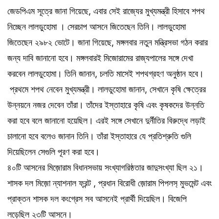
জেডপিএম সূত্রে জানা গিয়েছে, এবার সেই রাজ্যের মুখ্যমন্ত্রী হিসাবে শপথ
নিচ্ছেন লালডুহোমা । সেরচাপ আসনে জিতেছেন তিনি। লালডুহোমা
জিতেছেন ২৯৮২ ভোটে। জানা গিয়েছে, মঙ্গলবার নতুন মন্ত্রিসভা গঠন করার
জন্য দাবি জানানো হবে। মঙ্গলবারই মিজোরামের রাজ্যপালের সঙ্গে দেখা
করবেন লালডুহোমা। তিনি জানান, চলতি মাসেই শপথগ্রহণ অনুষ্ঠান হবে।
প্রথমে শপথ নেবেন মুখ্যমন্ত্রী। লালডুহোমা জানান, সেখানে কৃষি ক্ষেত্রের
উন্নয়নে নজর দেবেন তাঁরা। তাঁদের ইস্তাহারে কৃষি এবং কৃষকদের উন্নতি
করা হবে বলে জানানো হয়েছিল। এরই সঙ্গে সেখানে দুর্নীতির বিরুদ্ধে লড়াই
চালানো হবে বলেও জানান তিনি। তাঁরা ইস্তাহারে যে প্রতিশ্রুতি গুলি
দিয়েছিলেন সেগুলি পূরণ করা হবে।
৪০টি আসনের মিজ়োরাম বিধানসভায় সংখ্যাগরিষ্ঠতার জাদুসংখ্যা ছিল ২১।
শাসক দল মিজ়ো ন্যাশনাল ফ্রন্ট , প্রধান বিরোধী জ়োরাম পিপলস‌্ মুভমেন্ট এবং
প্রাক্তন শাসক দল কংগ্রেস সব আসনেই প্রার্থী দিয়েছিল। বিজেপি
লড়েছিল ২৩টি আসনে।