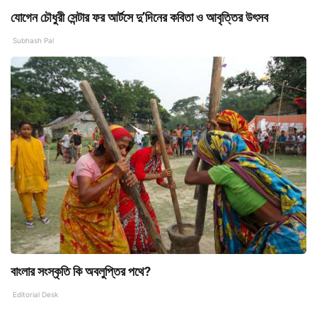
যোগেন চৌধুরী সেন্টার ফর আর্টসে দু’দিনের কবিতা ও আবৃত্তির উৎসব
Subhash Pal
বাংলার সংস্কৃতি কি অবলুপ্তির পথে?
Editorial Desk