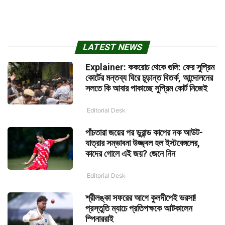
LATEST NEWS
Explainer: ককরোচ থেকে গুলি: ফের সুপ্রিম
কোর্টের মন্তব্য ঘিরে চূড়ান্ত বিতর্ক, আন্দোলনের
সলতে কি আবার পাকাচ্ছে সুপ্রিম কোর্ট নিজেই
Editorial Desk
পাঁচতারা জয়ের পর ডুরান্ড কাপের নক আউট-
যাত্রার সম্ভাবনা উজ্জ্বল হল ইস্টবেঙ্গলের,
কাদের গোলে এই জয়? জেনে নিন
Editorial Desk
শ্রীলঙ্কা সফরের আগে কুলদীপেই ভরসা!
প্রস্তুতি ম্যাচে প্রতিপক্ষকে আটকালেন
স্পিনাররাই