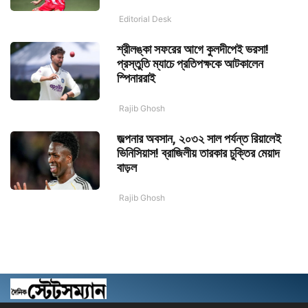
Editorial Desk
শ্রীলঙ্কা সফরের আগে কুলদীপেই ভরসা!
প্রস্তুতি ম্যাচে প্রতিপক্ষকে আটকালেন
স্পিনাররাই
Rajib Ghosh
জল্পনার অবসান, ২০৩২ সাল পর্যন্ত রিয়ালেই
ভিনিসিয়াস! ব্রাজিলীয় তারকার চুক্তির মেয়াদ
বাড়ল
Rajib Ghosh