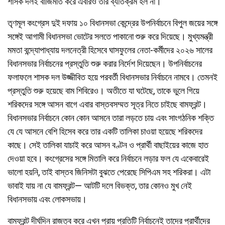
শাসক দলই বাজিমাত করে এবারও তার ব্যতিক্রম হল না।
তৃণমূল কংগ্রেস দুই দফায় ১০ বিধানসভা কেন্দ্রের উপনির্বাচনে বিপুল জয়ের সঙ্গে
সঙ্গেই আগামী বিধানসভা ভোটের সলতে পাকানো শুরু করে দিয়েছে। মুখ্যমন্ত্রী
মমতা বন্দ্যোপাধ্যায় দলনেত্রী হিসেবে ঘাসফুলের নেতা-কর্মীদের ২০২৬ সালের
বিধানসভার নির্বাচনের প্রস্তুতি শুরু করার নির্দেশ দিয়েছেন। উপনির্বাচনের
ফলাফলে শাসক দল উজ্জীবিত হয়ে পরবর্তী বিধানসভার নির্বাচনে নামবে। তেমনই
প্রস্তুতি শুরু হয়েছে বাম শিবিরেও। অতীতে যা ঘটেছে, তাকে ভুলে গিয়ে
শরিকদের সঙ্গে আসন বাগে এবার বাস্তবসম্মত সূত্র নিতে চাইছে বামফ্রন্ট।
বিধানসভার নির্বাচনে কোন কোন আসনে তারা লড়তে চায় এবং সাংগঠনিক শক্তি
যে যে আসনে বেশি হিসেব করে তার একটি তালিকা চাওয়া হয়েছে শরিকদের
কাছে। সেই তালিকা যাচাই করে আসন বণ্টন ও প্রার্থী বাছাইয়ের কাজে হাত
দেওয়া হবে। কংগ্রেসের সঙ্গে মিতালি করে নির্বাচনে লড়ার ফল যে একেবারেই
ভালো হয়নি, তাই বাস্তব জিনিসটা বুঝতে পেরেছে সিপিএম সহ শরিকরা। এটা
ভাবাই যায় না যে বামফ্রন্ট— আটটি দলে বিভক্ত, তার কোনও মুখ নেই
বিধানসভায় এবং লোকসভায়।
বামফ্রন্ট দীর্ঘদিন রাজত্ব করে এখন প্রায় প্রতিটি নির্বাচনেই তাদের প্রার্থীদের