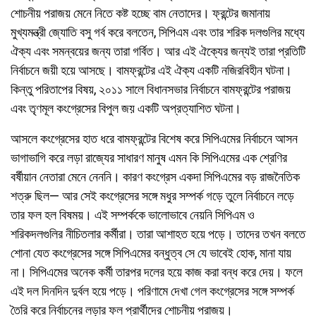
শোচনীয় পরাজয় মেনে নিতে কষ্ট হচ্ছে বাম নেতাদের। ফ্রন্টের জমানায়
মুখ্যমন্ত্রী জ্যোতি বসু গর্ব করে বলতেন, সিপিএম এবং তার শরিক দলগুলির মধ্যে
ঐক্য এবং সমন্বয়ের জন্য তারা গর্বিত। আর এই ঐক্যের জন্যই তারা প্রতিটি
নির্বাচনে জয়ী হয়ে আসছে। বামফ্রন্টের এই ঐক্য একটি নজিরবিহীন ঘটনা।
কিন্তু পরিতাপের বিষয়, ২০১১ সালে বিধানসভার নির্বাচনে বামফ্রন্টের পরাজয়
এবং তৃণমূল কংগ্রেসের বিপুল জয় একটি অপ্রত্যাশিত ঘটনা।
আসলে কংগ্রেসের হাত ধরে বামফ্রন্টের বিশেষ করে সিপিএমের নির্বাচনে আসন
ভাগাভাগি করে লড়া রাজ্যের সাধারণ মানুষ এমন কি সিপিএমের এক শ্রেণির
বর্ষীয়ান নেতারা মেনে নেননি। কারণ কংগ্রেস একদা সিপিএমের বড় রাজনৈতিক
শত্রু ছিল— আর সেই কংগ্রেসের সঙ্গে মধুর সম্পর্ক গড়ে তুলে নির্বাচনে লড়ে
তার ফল হল বিষময়। এই সম্পর্ককে ভালোভাবে নেয়নি সিপিএম ও
শরিকদলগুলির নীচিতলার কর্মীরা। তারা আশাহত হয়ে পড়ে। তাদের তখন বলতে
শোনা যেত কংগ্রেসের সঙ্গে সিপিএমের বন্ধুত্ব সে যে ভাবেই হোক, মানা যায়
না। সিপিএমের অনেক কর্মী তারপর দলের হয়ে কাজ করা বন্ধ করে দেয়। ফলে
এই দল দিনদিন দুর্বল হয়ে পড়ে। পরিণামে দেখা গেল কংগ্রেসের সঙ্গে সম্পর্ক
তৈরি করে নির্বাচনের লড়ার ফল প্রার্থীদের শোচনীয় পরাজয়।