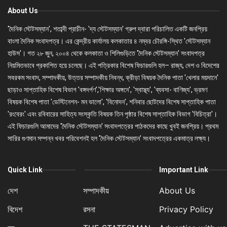
About Us
'দৈনিক স্টেটসম্যান', শতাব্দী প্রাচীন- 'দ্য স্টেটসম্যান' গ্রুপ দ্বারা পরিচালিত একটি জনপ্রিয়
বাংলা দৈনিক সংবাদপত্র। এর কেন্দ্রীয় কার্যালয় কলকাতার ৪ নম্বর চৌরঙ্গি-স্থিত 'স্টেটসম্যান
হাউস'। গত ২৮ জুন, ২০০৪ থেকে কলকাতা ও শিলিগুড়িতে 'দৈনিক স্টেটসম্যান' সংবাদপত্র
নিয়মিতভাবে প্রকাশিত হয়ে চলেছে। এই পত্রিকার বিশেষ ফিচারগুলি হল– রাজ্য, দেশ ও বিদেশের
সবরকম সংবাদ, সম্পাদকীয়, উত্তর সম্পাদকীয় নিবন্ধ, ক্রীড়া বিষয়ক দৈনিক পাতা 'খেলার ময়দানে'
ছাড়াও সাপ্তাহিক বিশেষ বিভাগ 'বঙ্গদর্পণ','শিক্ষার অঙ্গনে', 'স্বাস্থ্য', 'ব্যবসা- বাণিজ্য', ভ্রমণ
বিষয়ক বিশেষ পাতা 'ডেস্টিনেশন- মন ভালো', 'বিনোদন', শনিবার ছোটদের বিশেষ সাপ্তাহিক পাতা
'রংবেরং' এবং রবিবারের সাহিত্য সংস্কৃতি বিষয়ক তিন পৃষ্ঠার বিশেষ সাপ্তাহিক বিভাগ 'বিচিত্রা'।
এই ফিচারগুলি আমাদের 'দৈনিক স্টেটসম্যান' সংবাদপত্রের পাঠকদের কাছে খুবই জনপ্রিয়। প্রথম
সারির গুণমান সম্পন্ন খবর পরিবেশনই হল 'দৈনিক স্টেটসম্যান' সংবাদপত্রের একমাত্র লক্ষ্য।
Quick Link
Important Link
দেশ
সম্পাদকীয়
About Us
বিদেশ
রসনা
Privacy Policy