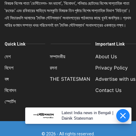
বিষয়ক বিশেষ পাতা 'ডেস্টিনেশন- মন ভালো', 'বিনোদন', শনিবার ছোটদের বিশেষ সাপ্তাহিক পাতা
'রংবেরং' এবং রবিবারের সাহিত্য সংস্কৃতি বিষয়ক তিন পৃষ্ঠার বিশেষ সাপ্তাহিক বিভাগ 'বিচিত্রা'।
এই ফিচারগুলি আমাদের 'দৈনিক স্টেটসম্যান' সংবাদপত্রের পাঠকদের কাছে খুবই জনপ্রিয়। প্রথম
সারির গুণমান সম্পন্ন খবর পরিবেশনই হল 'দৈনিক স্টেটসম্যান' সংবাদপত্রের একমাত্র লক্ষ্য।
Quick Link
Important Link
দেশ
সম্পাদকীয়
About Us
বিদেশ
রসনা
Privacy Policy
বঙ্গ
THE STATESMAN
Advertise with us
বিনোদন
Contact Us
স্পোর্টস
Latest India news in Bengali |
Dainik Statesman
© 2026 - All rights reserved.