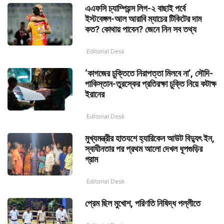
এএফসি চ্যাম্পিয়ন্স লিগ-২ বাছাই পর্বে
ইস্টবেঙ্গল-আল আরাবি ম্যাচের টিকিটের দাম
কত? কোথায় পাবেন? জেনে নিন সব তথ্য
Editorial Desk
‘কাগজের চুক্তিতে নিরাপত্তা মিলবে না’, সৌদি-
পাকিস্তান-তুরস্কের প্রতিরক্ষা চুক্তি নিয়ে কটাক্ষ
ইরানের
Editorial Desk
মুখ্যমন্ত্রীর হাতযশে হ্যারিকেন আউট বিদ্যুৎ ইন,
স্বাধীনতার পর প্রথম আলো দেখল ধূপগুড়ির
গ্রাম
Editorial Desk
প্রেম ছিল মুখোশ, পরিণতি নিষিদ্ধ পল্লীতে