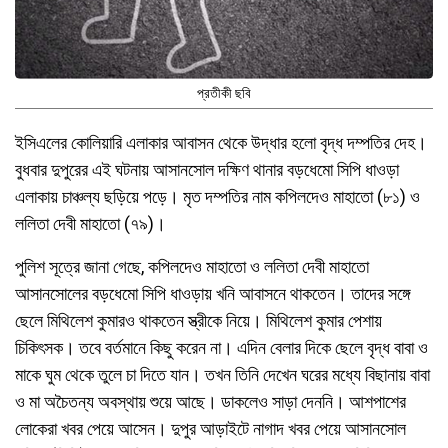
প্রতীকী ছবি
ইসিএলের কোলিয়ারি এলাকার আবাসন থেকে উদ্ধার হলো বৃদ্ধ দম্পতির দেহ।
বুধবার দুপুরের এই ঘটনায় আসানসোল দক্ষিণ থানার বড়ধেমো সিপি ধাওড়া
এলাকায় চাঞ্চল্য ছড়িয়ে পড়ে। মৃত দম্পতির নাম কপিলদেও মাহাতো (৮১) ও
ললিতা দেবী মাহাতো (৭৯)।
পুলিশ সূত্রে জানা গেছে, কপিলদেও মাহাতো ও ললিতা দেবী মাহাতো
আসানসোলের বড়ধেমো সিপি ধাওড়ায় খনি আবাসনে থাকতেন। তাদের সঙ্গে
ছেলে মিথিলেশ কুমারও থাকতেন স্ত্রীকে নিয়ে। মিথিলেশ কুমার পেশায়
চিকিৎসক। তবে বর্তমানে কিছু করেন না। এদিন বেলার দিকে ছেলে বৃদ্ধ বাবা ও
মাকে ঘুম থেকে তুলে চা দিতে যান। তখন তিনি দেখেন ঘরের মধ্যে বিছানায় বাবা
ও মা অচৈতন্য অবস্থায় শুয়ে আছে। ডাকলেও সাড়া দেননি। আশপাশের
লোকেরা খবর পেয়ে আসেন। দুপুর আড়াইটে নাগাদ খবর পেয়ে আসানসোল