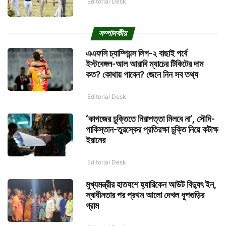
Editorial Desk
সম্পাদকীয়
এএফসি চ্যাম্পিয়ন্স লিগ-২ বাছাই পর্বে
ইস্টবেঙ্গল-আল আরাবি ম্যাচের টিকিটের দাম
কত? কোথায় পাবেন? জেনে নিন সব তথ্য
Editorial Desk
‘কাগজের চুক্তিতে নিরাপত্তা মিলবে না’, সৌদি-
পাকিস্তান-তুরস্কের প্রতিরক্ষা চুক্তি নিয়ে কটাক্ষ
ইরানের
Editorial Desk
মুখ্যমন্ত্রীর হাতযশে হ্যারিকেন আউট বিদ্যুৎ ইন,
স্বাধীনতার পর প্রথম আলো দেখল ধূপগুড়ির
গ্রাম