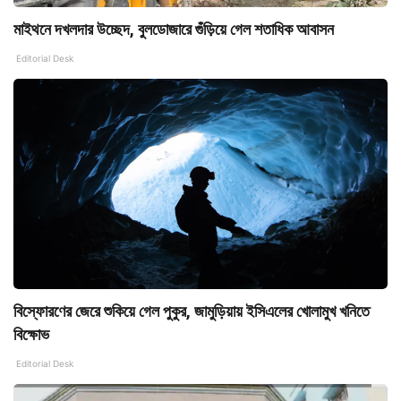
মাইথনে দখলদার উচ্ছেদ, বুলডোজারে গুঁড়িয়ে গেল শতাধিক আবাসন
Editorial Desk
বিস্ফোরণের জেরে শুকিয়ে গেল পুকুর, জামুড়িয়ায় ইসিএলের খোলামুখ খনিতে
বিক্ষোভ
Editorial Desk