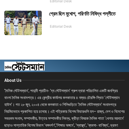
Editorial Desk
প্রেম ছিল মুখোশ, পরিণতি নিষিদ্ধ পল্লীতে
Editorial Desk
About Us
'দৈনিক স্টেটসম্যান', শতাব্দী প্রাচীন- 'দ্য স্টেটসম্যান' গ্রুপ দ্বারা পরিচালিত একটি জনপ্রিয়
বাংলা দৈনিক সংবাদপত্র। এর কেন্দ্রীয় কার্যালয় কলকাতার ৪ নম্বর চৌরঙ্গি-স্থিত 'স্টেটসম্যান
হাউস'। গত ২৮ জুন, ২০০৪ থেকে কলকাতা ও শিলিগুড়িতে 'দৈনিক স্টেটসম্যান' সংবাদপত্র
নিয়মিতভাবে প্রকাশিত হয়ে চলেছে। এই পত্রিকার বিশেষ ফিচারগুলি হল– রাজ্য, দেশ ও বিদেশের
সবরকম সংবাদ, সম্পাদকীয়, উত্তর সম্পাদকীয় নিবন্ধ, ক্রীড়া বিষয়ক দৈনিক পাতা 'খেলার ময়দানে'
ছাড়াও সাপ্তাহিক বিশেষ বিভাগ 'বঙ্গদর্পণ','শিক্ষার অঙ্গনে', 'স্বাস্থ্য', 'ব্যবসা- বাণিজ্য', ভ্রমণ