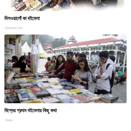
দিলওয়ালোঁ কা বইমেলা
Subhash Pal
বিশ্বের প্রথম বইমেলার কিছু কথা
Gopa