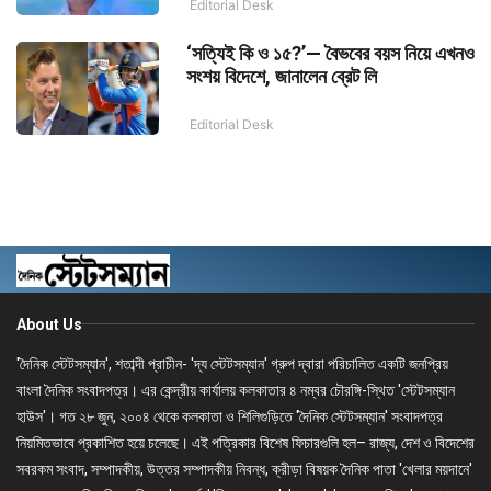
Editorial Desk
‘সত্যিই কি ও ১৫?’— বৈভবের বয়স নিয়ে এখনও
সংশয় বিদেশে, জানালেন ব্রেট লি
Editorial Desk
About Us
'দৈনিক স্টেটসম্যান', শতাব্দী প্রাচীন- 'দ্য স্টেটসম্যান' গ্রুপ দ্বারা পরিচালিত একটি জনপ্রিয়
বাংলা দৈনিক সংবাদপত্র। এর কেন্দ্রীয় কার্যালয় কলকাতার ৪ নম্বর চৌরঙ্গি-স্থিত 'স্টেটসম্যান
হাউস'। গত ২৮ জুন, ২০০৪ থেকে কলকাতা ও শিলিগুড়িতে 'দৈনিক স্টেটসম্যান' সংবাদপত্র
নিয়মিতভাবে প্রকাশিত হয়ে চলেছে। এই পত্রিকার বিশেষ ফিচারগুলি হল– রাজ্য, দেশ ও বিদেশের
সবরকম সংবাদ, সম্পাদকীয়, উত্তর সম্পাদকীয় নিবন্ধ, ক্রীড়া বিষয়ক দৈনিক পাতা 'খেলার ময়দানে'