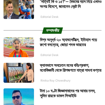
‘সত্যিই কি ও ১৫?’— বৈভবের বয়স নিয়ে এখনও
সংশয় বিদেশে, জানালেন ব্রেট লি
Editorial Desk
সম্পাদকীয়
বিশ্ব অনূর্ধ্ব-২০ অ্যাথলেটিক্সে, ইতিহাস গড়ে
রুপো বসন্তের, জোড়া পদক ভারতের
Editorial Desk
ক্যানভাসে অবচেতন মনের বহিঃপ্রকাশ,
মনোবিজ্ঞানী থেকে শিল্পজগতে যাত্রা সাধনা গুপ্তর
Rinika Roy Chowdhury
টানা ১০ ঘণ্টা জিজ্ঞাসাবাদের পর আবার তলব,
সুমিত রায়কে ডাকল সিআইডি