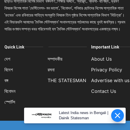
ছাড়াও সাপ্তাহিক বিশেষ বিভাগ 'বঙ্গদর্পণ','শিক্ষার অঙ্গনে', 'স্বাস্থ্য', 'ব্যবসা- বাণিজ্য', ভ্রমণ
বিষয়ক বিশেষ পাতা 'ডেস্টিনেশন- মন ভালো', 'বিনোদন', শনিবার ছোটদের বিশেষ সাপ্তাহিক পাতা
'রংবেরং' এবং রবিবারের সাহিত্য সংস্কৃতি বিষয়ক তিন পৃষ্ঠার বিশেষ সাপ্তাহিক বিভাগ 'বিচিত্রা'।
এই ফিচারগুলি আমাদের 'দৈনিক স্টেটসম্যান' সংবাদপত্রের পাঠকদের কাছে খুবই জনপ্রিয়। প্রথম
সারির গুণমান সম্পন্ন খবর পরিবেশনই হল 'দৈনিক স্টেটসম্যান' সংবাদপত্রের একমাত্র লক্ষ্য।
Quick Link
Important Link
দেশ
সম্পাদকীয়
About Us
বিদেশ
রসনা
Privacy Policy
বঙ্গ
THE STATESMAN
Advertise with us
বিনোদন
Contact Us
স্পোর্টস
Latest India news in Bengali |
Dainik Statesman