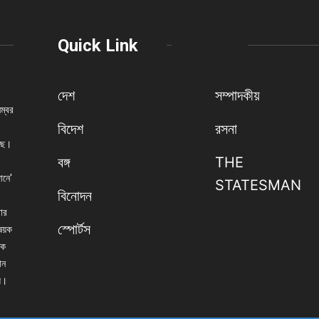
Quick Link
দেশ
সম্পাদকীয়
নম্বর
বিদেশ
রসনা
েছে।
বঙ্গ
THE
ানে'
STATESMAN
বিনোদন
বার
স্পোর্টস
িষয়ক
িক
ান
্য।