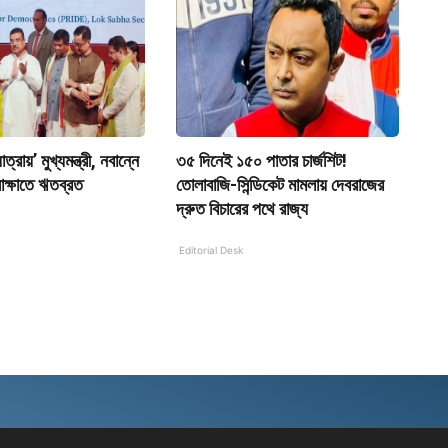
্রায়’ মুখ্যমন্ত্রী, নবান্নে
৩৫ দিনেই ১৫০ পাতার চার্জশিট!
ে সাক্ষাতে ঋতব্রত
তোলাবাজি-সিন্ডিকেট মামলায় দেবরাজের
দ্রুত বিচারের পথে রাজ্য
Editorial Desk