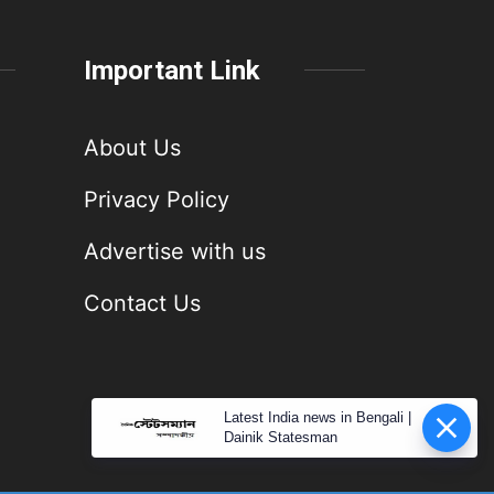
Important Link
About Us
Privacy Policy
Advertise with us
Contact Us
Latest India news in Bengali |
Dainik Statesman