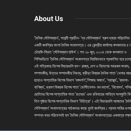
About Us
'দৈনিক স্টেটসম্যান', শতাব্দী প্রাচীন- 'দ্য স্টেটসম্যান' গ্রুপ দ্বারা পরিচালিত
একটি জনপ্রিয় বাংলা দৈনিক সংবাদপত্র। এর কেন্দ্রীয় কার্যালয় কলকাতার ৪ 
চৌরঙ্গি-স্থিত 'স্টেটসম্যান হাউস'। গত ২৮ জুন, ২০০৪ থেকে কলকাতা ও
শিলিগুড়িতে 'দৈনিক স্টেটসম্যান' সংবাদপত্র নিয়মিতভাবে প্রকাশিত হয়ে চল
এই পত্রিকার বিশেষ ফিচারগুলি হল– রাজ্য, দেশ ও বিদেশের সবরকম সংবাদ,
সম্পাদকীয়, উত্তর সম্পাদকীয় নিবন্ধ, ক্রীড়া বিষয়ক দৈনিক পাতা 'খেলার ময়দ
ছাড়াও সাপ্তাহিক বিশেষ বিভাগ 'বঙ্গদর্পণ','শিক্ষার অঙ্গনে', 'স্বাস্থ্য', 'ব্যবসা-
বাণিজ্য', ভ্রমণ বিষয়ক বিশেষ পাতা 'ডেস্টিনেশন- মন ভালো', 'বিনোদন', শনি
ছোটদের বিশেষ সাপ্তাহিক পাতা 'রংবেরং' এবং রবিবারের সাহিত্য সংস্কৃতি ব
তিন পৃষ্ঠার বিশেষ সাপ্তাহিক বিভাগ 'বিচিত্রা'। এই ফিচারগুলি আমাদের 'দৈন
স্টেটসম্যান' সংবাদপত্রের পাঠকদের কাছে খুবই জনপ্রিয়। প্রথম সারির গুণম
সম্পন্ন খবর পরিবেশনই হল 'দৈনিক স্টেটসম্যান' সংবাদপত্রের একমাত্র লক্ষ