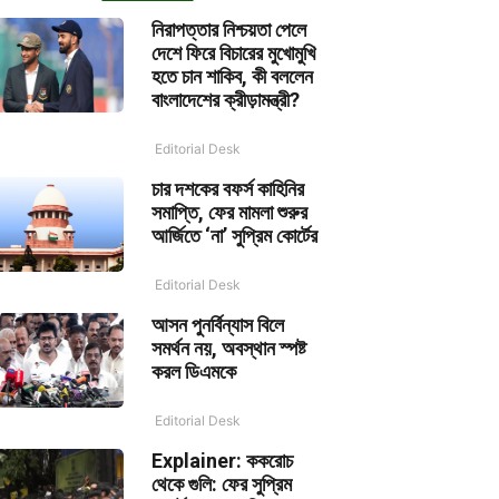
নিরাপত্তার নিশ্চয়তা পেলে
দেশে ফিরে বিচারের মুখোমুখি
হতে চান শাকিব, কী বললেন
বাংলাদেশের ক্রীড়ামন্ত্রী?
Editorial Desk
চার দশকের বফর্স কাহিনির
সমাপ্তি, ফের মামলা শুরুর
আর্জিতে ‘না’ সুপ্রিম কোর্টের
Editorial Desk
আসন পুনর্বিন্যাস বিলে
সমর্থন নয়, অবস্থান স্পষ্ট
করল ডিএমকে
Editorial Desk
Explainer: ককরোচ
থেকে গুলি: ফের সুপ্রিম