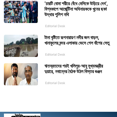
‘চারটি বোমা শরীরে বেঁধে মেসিকে উড়িয়ে দেব’,
বিশ্বকাপে আর্জেন্টিনা অধিনায়ককে খুনের ছক!
উদ্ধার পুলিশ নথি
Editorial Desk
টানা বৃষ্টিতে রূপনারায়ণ নদীর জল বাড়ল,
খানাকুলের বন্দর এলাকায় ভেসে গেল বাঁশের সেতু
Editorial Desk
ঋতব্রতদের পরই খলিলুর-আবু মুখ্যমন্ত্রীর
দুয়ারে, নবান্নের বৈঠক উঠল বিস্তর গুঞ্জন
Editorial Desk