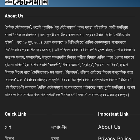
About Us
'দৈনিক স্টেটসম্যান', শতাব্দী প্রাচীন- 'দ্য স্টেটসম্যান' গ্রুপ দ্বারা পরিচালিত একটি জনপ্রিয়
বাংলা দৈনিক সংবাদপত্র। এর কেন্দ্রীয় কার্যালয় কলকাতার ৪ নম্বর চৌরঙ্গি-স্থিত 'স্টেটসম্যান
হাউস'। গত ২৮ জুন, ২০০৪ থেকে কলকাতা ও শিলিগুড়িতে 'দৈনিক স্টেটসম্যান' সংবাদপত্র
নিয়মিতভাবে প্রকাশিত হয়ে চলেছে। এই পত্রিকার বিশেষ ফিচারগুলি হল– রাজ্য, দেশ ও বিদেশের
সবরকম সংবাদ, সম্পাদকীয়, উত্তর সম্পাদকীয় নিবন্ধ, ক্রীড়া বিষয়ক দৈনিক পাতা 'খেলার ময়দানে'
ছাড়াও সাপ্তাহিক বিশেষ বিভাগ 'বঙ্গদর্পণ','শিক্ষার অঙ্গনে', 'স্বাস্থ্য', 'ব্যবসা- বাণিজ্য', ভ্রমণ
বিষয়ক বিশেষ পাতা 'ডেস্টিনেশন- মন ভালো', 'বিনোদন', শনিবার ছোটদের বিশেষ সাপ্তাহিক পাতা
'রংবেরং' এবং রবিবারের সাহিত্য সংস্কৃতি বিষয়ক তিন পৃষ্ঠার বিশেষ সাপ্তাহিক বিভাগ 'বিচিত্রা'।
এই ফিচারগুলি আমাদের 'দৈনিক স্টেটসম্যান' সংবাদপত্রের পাঠকদের কাছে খুবই জনপ্রিয়। প্রথম
সারির গুণমান সম্পন্ন খবর পরিবেশনই হল 'দৈনিক স্টেটসম্যান' সংবাদপত্রের একমাত্র লক্ষ্য।
Quick Link
Important Link
দেশ
সম্পাদকীয়
About Us
বিদেশ
রসনা
Privacy Policy