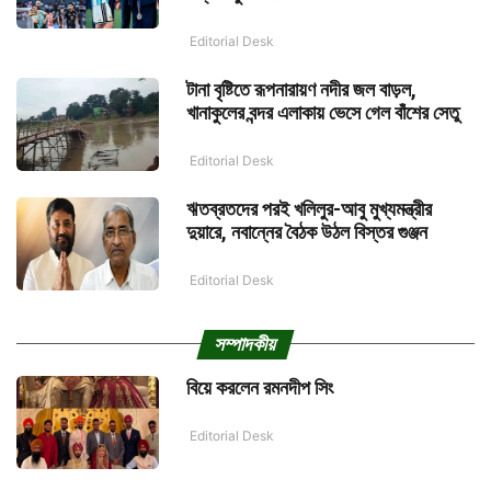
Editorial Desk
টানা বৃষ্টিতে রূপনারায়ণ নদীর জল বাড়ল,
খানাকুলের বন্দর এলাকায় ভেসে গেল বাঁশের সেতু
Editorial Desk
ঋতব্রতদের পরই খলিলুর-আবু মুখ্যমন্ত্রীর
দুয়ারে, নবান্নের বৈঠক উঠল বিস্তর গুঞ্জন
Editorial Desk
সম্পাদকীয়
বিয়ে করলেন রমনদীপ সিং
Editorial Desk