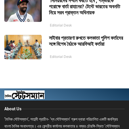
‘সিনিয়রদের সম্মান করতে হবে’, গম্ভীরকে
পরোক্ষে বার্তা রাহানের? টেস্টে ভারতের অবনতি
নিয়ে সরব প্রাক্তন অধিনায়ক
Editorial Desk
সাইবার প্রতারণা রুখতে কলকাতা পুলিশ কর্তাদের
সঙ্গে বিশেষ বৈঠকে আরবিআই কর্তারা
Editorial Desk
About Us
'দৈনিক স্টেটসম্যান', শতাব্দী প্রাচীন- 'দ্য স্টেটসম্যান' গ্রুপ দ্বারা পরিচালিত একটি জনপ্রিয়
বাংলা দৈনিক সংবাদপত্র। এর কেন্দ্রীয় কার্যালয় কলকাতার ৪ নম্বর চৌরঙ্গি-স্থিত 'স্টেটসম্যান