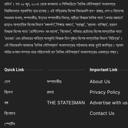
হাউস'। গত ২৮ জুন, ২০০৪ থেকে কলকাতা ও শিলিগুড়িতে 'দৈনিক স্টেটসম্যান' সংবাদপত্র
নিয়মিতভাবে প্রকাশিত হয়ে চলেছে। এই পত্রিকার বিশেষ ফিচারগুলি হল– রাজ্য, দেশ ও বিদেশের
সবরকম সংবাদ, সম্পাদকীয়, উত্তর সম্পাদকীয় নিবন্ধ, ক্রীড়া বিষয়ক দৈনিক পাতা 'খেলার ময়দানে'
ছাড়াও সাপ্তাহিক বিশেষ বিভাগ 'বঙ্গদর্পণ','শিক্ষার অঙ্গনে', 'স্বাস্থ্য', 'ব্যবসা- বাণিজ্য', ভ্রমণ
বিষয়ক বিশেষ পাতা 'ডেস্টিনেশন- মন ভালো', 'বিনোদন', শনিবার ছোটদের বিশেষ সাপ্তাহিক পাতা
'রংবেরং' এবং রবিবারের সাহিত্য সংস্কৃতি বিষয়ক তিন পৃষ্ঠার বিশেষ সাপ্তাহিক বিভাগ 'বিচিত্রা'।
এই ফিচারগুলি আমাদের 'দৈনিক স্টেটসম্যান' সংবাদপত্রের পাঠকদের কাছে খুবই জনপ্রিয়। প্রথম
সারির গুণমান সম্পন্ন খবর পরিবেশনই হল 'দৈনিক স্টেটসম্যান' সংবাদপত্রের একমাত্র লক্ষ্য।
Quick Link
Important Link
দেশ
সম্পাদকীয়
About Us
বিদেশ
রসনা
Privacy Policy
বঙ্গ
THE STATESMAN
Advertise with us
বিনোদন
Contact Us
স্পোর্টস