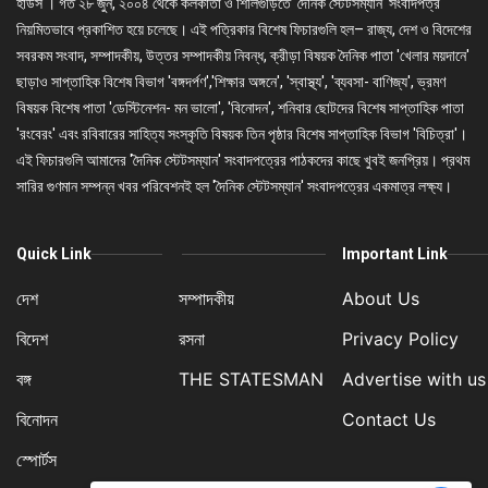
হাউস'। গত ২৮ জুন, ২০০৪ থেকে কলকাতা ও শিলিগুড়িতে 'দৈনিক স্টেটসম্যান' সংবাদপত্র
নিয়মিতভাবে প্রকাশিত হয়ে চলেছে। এই পত্রিকার বিশেষ ফিচারগুলি হল– রাজ্য, দেশ ও বিদেশের
সবরকম সংবাদ, সম্পাদকীয়, উত্তর সম্পাদকীয় নিবন্ধ, ক্রীড়া বিষয়ক দৈনিক পাতা 'খেলার ময়দানে'
ছাড়াও সাপ্তাহিক বিশেষ বিভাগ 'বঙ্গদর্পণ','শিক্ষার অঙ্গনে', 'স্বাস্থ্য', 'ব্যবসা- বাণিজ্য', ভ্রমণ
বিষয়ক বিশেষ পাতা 'ডেস্টিনেশন- মন ভালো', 'বিনোদন', শনিবার ছোটদের বিশেষ সাপ্তাহিক পাতা
'রংবেরং' এবং রবিবারের সাহিত্য সংস্কৃতি বিষয়ক তিন পৃষ্ঠার বিশেষ সাপ্তাহিক বিভাগ 'বিচিত্রা'।
এই ফিচারগুলি আমাদের 'দৈনিক স্টেটসম্যান' সংবাদপত্রের পাঠকদের কাছে খুবই জনপ্রিয়। প্রথম
সারির গুণমান সম্পন্ন খবর পরিবেশনই হল 'দৈনিক স্টেটসম্যান' সংবাদপত্রের একমাত্র লক্ষ্য।
Quick Link
Important Link
দেশ
সম্পাদকীয়
About Us
বিদেশ
রসনা
Privacy Policy
বঙ্গ
THE STATESMAN
Advertise with us
বিনোদন
Contact Us
স্পোর্টস