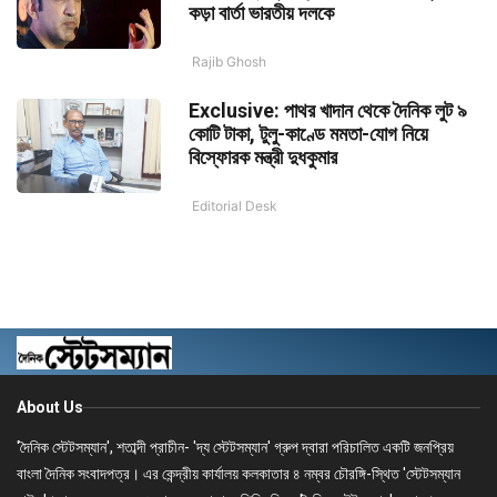
কড়া বার্তা ভারতীয় দলকে
Rajib Ghosh
Exclusive: পাথর খাদান থেকে দৈনিক লুট ৯
কোটি টাকা, টুলু-কাণ্ডে মমতা-যোগ নিয়ে
বিস্ফোরক মন্ত্রী দুধকুমার
Editorial Desk
About Us
'দৈনিক স্টেটসম্যান', শতাব্দী প্রাচীন- 'দ্য স্টেটসম্যান' গ্রুপ দ্বারা পরিচালিত একটি জনপ্রিয়
বাংলা দৈনিক সংবাদপত্র। এর কেন্দ্রীয় কার্যালয় কলকাতার ৪ নম্বর চৌরঙ্গি-স্থিত 'স্টেটসম্যান