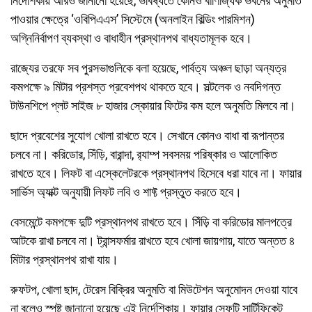
নির্দেশিকায় আরও জানানো হয়েছে, ভবিষ্যতে কোনও বাণিজ্যিক ভবনের অনুমতি
পাওয়ার ক্ষেত্রে ‘ওবিপিএএস’ সিস্টেমে (অনলাইন বিল্ডিং পারমিশন)
অগ্নিনির্বাপণ ব্যবস্থা ও বাধাহীন প্রস্থানপথ বাধ্যতামূলক হবে।
রাজ্যের তরফে সব পুরসভাগুলিকে বলা হয়েছে, পার্বত্য অঞ্চল ছাড়া অন্যত্র
কমপক্ষে ৯ মিটার প্রশস্ত প্রবেশপথ থাকতে হবে। সল্টলেক ও নবদিগন্ত
টাউনশিপে প্লট সাইজ ৮ হাজার স্কোয়ার ফিটের কম হলে অনুমতি মিলবে না।
ছাদে প্রবেশের সুযোগ খোলা রাখতে হবে। সেখানে কোনও বাধা বা রূপান্তর
চলবে না। করিডোর, সিঁড়ি, বারান্দা, র‍্যাম্প সবসময় পরিষ্কার ও আলোকিত
রাখতে হবে। লিফট বা এস্কেলেটরকে প্রস্থানপথ হিসেবে ধরা যাবে না। ফায়ার
সার্ভিস অ্যাক্ট অনুযায়ী লিফট লবি ও শাফ্ট প্রস্তুত করতে হবে।
বেসমেন্টে কমপক্ষে দুটি প্রস্থানপথ রাখতে হবে। সিঁড়ি বা করিডোর মালপত্রে
আটকে রাখা চলবে না। ট্রান্সফর্মার রাখতে হবে খোলা জায়গায়, যাতে অন্তত ৪
মিটার প্রস্থানপথ রাখা যায়।
রুফটপ, খোলা ছাদ, টেরেস বিক্রির অনুমতি বা মিউটেশন অনুমোদন দেওয়া যাবে
না বলেও স্পষ্ট জানানো হয়েছে এই নির্দেশিকায়। ফায়ার সেফটি সার্টিফিকেট