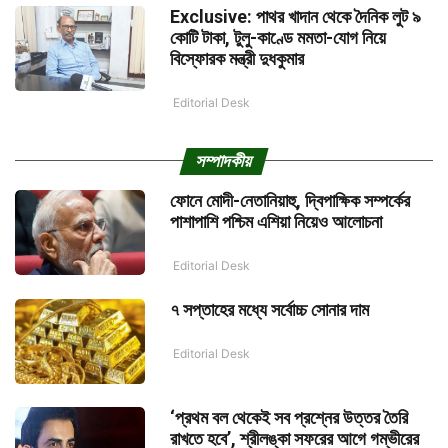
Exclusive: পাথর খাদান থেকে দৈনিক লুট ৯
কোটি টাকা, টুলু-কাণ্ডে মমতা-যোগ নিয়ে
বিস্ফোরক মন্ত্রী দুধকুমার
Editorial Desk
সম্পাদকীয়
ফোনে মোদী-নেতানিয়াহু, দ্বিপাক্ষিক সম্পর্কের
পাশাপাশি পশ্চিম এশিয়া নিয়েও আলোচনা
Editorial Desk
৭ সপ্তাহের মধ্যে সর্বোচ্চ সোনার দাম
Editorial Desk
‘প্রথম বল থেকেই সব প্রশ্নের উত্তর তৈরি
রাখতে হবে’, শ্রীলঙ্কা সফরের আগে গম্ভীরের