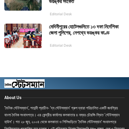
ভয়ঙ্কর সংকেত
Editorial Desk
মেদিনীপুরের হোটেলগুলিতে ১৩ দফা নির্দেশিকা
জেলা পুলিশের, নেপথ্যে ভয়ঙ্কর কাণ্ড
Editorial Desk
About Us
'দৈনিক স্টেটসম্যান', শতাব্দী প্রাচীন- 'দ্য স্টেটসম্যান' গ্রুপ দ্বারা পরিচালিত একটি জনপ্রিয়
বাংলা দৈনিক সংবাদপত্র। এর কেন্দ্রীয় কার্যালয় কলকাতার ৪ নম্বর চৌরঙ্গি-স্থিত 'স্টেটসম্যান
হাউস'। গত ২৮ জুন, ২০০৪ থেকে কলকাতা ও শিলিগুড়িতে 'দৈনিক স্টেটসম্যান' সংবাদপত্র
নিয়মিতভাবে প্রকাশিত হয়ে চলেছে। এই পত্রিকার বিশেষ ফিচারগুলি হল– রাজ্য, দেশ ও বিদেশের