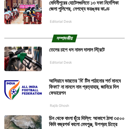
মেদিনীপুরের হোটেলগুলিতে ১৩ দফা নির্দেশিকা
জেলা পুলিশের, নেপথ্যে ভয়ঙ্কর কাণ্ড
Editorial Desk
সম্পাদকীয়
তেলের চাপে ধস নামল দালাল স্ট্রিটে
Editorial Desk
আসিয়ানে ভারতের ‘বি’ টিম পাঠানোর শর্ত মানবে
ফিফা? না মানলে নাম প্রত্যাহার, জানিয়ে দিল
ফেডারেশন
Rajib Ghosh
চিন থেকে বাংলা ছুঁয়ে দিল্লি: আকাশে ঠাসা ৩৫০০
কিমি বজ্রগর্ভ কালো মেঘপুঞ্জ, উপগ্রহ চিত্রে