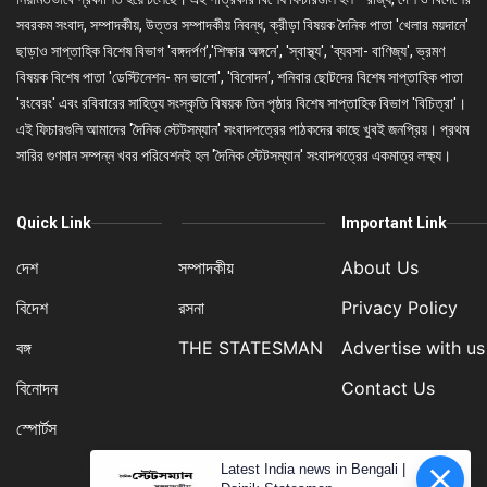
সবরকম সংবাদ, সম্পাদকীয়, উত্তর সম্পাদকীয় নিবন্ধ, ক্রীড়া বিষয়ক দৈনিক পাতা 'খেলার ময়দানে'
ছাড়াও সাপ্তাহিক বিশেষ বিভাগ 'বঙ্গদর্পণ','শিক্ষার অঙ্গনে', 'স্বাস্থ্য', 'ব্যবসা- বাণিজ্য', ভ্রমণ
বিষয়ক বিশেষ পাতা 'ডেস্টিনেশন- মন ভালো', 'বিনোদন', শনিবার ছোটদের বিশেষ সাপ্তাহিক পাতা
'রংবেরং' এবং রবিবারের সাহিত্য সংস্কৃতি বিষয়ক তিন পৃষ্ঠার বিশেষ সাপ্তাহিক বিভাগ 'বিচিত্রা'।
এই ফিচারগুলি আমাদের 'দৈনিক স্টেটসম্যান' সংবাদপত্রের পাঠকদের কাছে খুবই জনপ্রিয়। প্রথম
সারির গুণমান সম্পন্ন খবর পরিবেশনই হল 'দৈনিক স্টেটসম্যান' সংবাদপত্রের একমাত্র লক্ষ্য।
Quick Link
Important Link
দেশ
সম্পাদকীয়
About Us
বিদেশ
রসনা
Privacy Policy
বঙ্গ
THE STATESMAN
Advertise with us
বিনোদন
Contact Us
স্পোর্টস
Latest India news in Bengali |