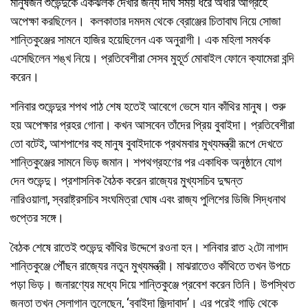
মানুষজন শুভেন্দুকে একঝলক দেখার জন্য দীর্ঘ সময় ধরে অধীর আগ্রহে
অপেক্ষা করছিলেন। কলকাতার দমদম থেকে ব্রোঞ্জের চিতাবাঘ নিয়ে সোজা
শান্তিকুঞ্জের সামনে হাজির হয়েছিলেন এক অনুরাগী। এক মহিলা সমর্থক
এসেছিলেন শঙ্খ নিয়ে। প্রতিবেশীরা সেসব মুহূর্ত মোবাইল ফোনে ক্যামেরা বন্দি
করেন।
শনিবার শুভেন্দুর শপথ পাঠ শেষ হতেই আবেগে ভেসে যান কাঁথির মানুষ। শুরু
হয় অপেক্ষার প্রহর গোনা। কখন আসবেন তাঁদের প্রিয় বুবাইদা। প্রতিবেশীরা
তো বটেই, আশপাশের বহু মানুষ বুবাইদাকে প্রথমবার মুখ্যমন্ত্রী রূপে দেখতে
শান্তিকুঞ্জের সামনে ভিড় জমান। শপথগ্রহণের পর একাধিক অনুষ্ঠানে যোগ
দেন শুভেন্দু। প্রশাসনিক বৈঠক করেন রাজ্যের মুখ্যসচিব দুষ্মন্ত
নারিওয়ালা, স্বরাষ্ট্রসচিব সংঘমিত্রা ঘোষ এবং রাজ্য পুলিশের ডিজি সিদ্ধনাথ
গুপ্তের সঙ্গে।
বৈঠক শেষে রাতেই শুভেন্দু কাঁথির উদ্দেশে রওনা হন। শনিবার রাত ২টো নাগাদ
শান্তিকুঞ্জে পৌঁছন রাজ্যের নতুন মুখ্যমন্ত্রী। মাঝরাতেও কাঁথিতে তখন উপচে
পড়া ভিড়। জনারণ্যের মধ্যে দিয়ে শান্তিকুঞ্জে প্রবেশ করেন তিনি। উপস্থিত
জনতা তখন স্লোগান তুলেছেন, ‘বুবাইদা জিন্দাবাদ’। এর পরেই গাড়ি থেকে