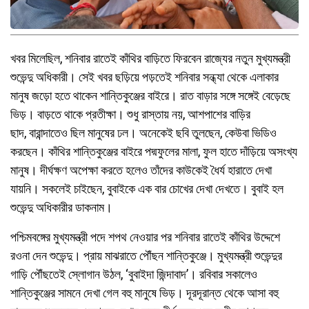
খবর মিলেছিল, শনিবার রাতেই কাঁথির বাড়িতে ফিরবেন রাজ্যের নতুন মুখ্যমন্ত্রী
শুভেন্দু অধিকারী। সেই খবর ছড়িয়ে পড়তেই শনিবার সন্ধ্যা থেকে এলাকার
মানুষ জড়ো হতে থাকেন শান্তিকুঞ্জের বাইরে। রাত বাড়ার সঙ্গে সঙ্গেই বেড়েছে
ভিড়। বাড়তে থাকে প্রতীক্ষা। শুধু রাস্তায় নয়, আশপাশের বাড়ির
ছাদ, বারান্দাতেও ছিল মানুষের ঢল। অনেকেই ছবি তুলছেন, কেউবা ভিডিও
করছেন। কাঁথির শান্তিকুঞ্জের বাইরে পদ্মফুলের মালা, ফুল হাতে দাঁড়িয়ে অসংখ্য
মানুষ। দীর্ঘক্ষণ অপেক্ষা করতে হলেও তাঁদের কাউকেই ধৈর্য হারাতে দেখা
যায়নি। সকলেই চাইছেন, বুবাইকে এক বার চোখের দেখা দেখতে। বুবাই হল
শুভেন্দু অধিকারীর ডাকনাম।
পশ্চিমবঙ্গের মুখ্যমন্ত্রী পদে শপথ নেওয়ার পর শনিবার রাতেই কাঁথির উদ্দেশে
রওনা দেন শুভেন্দু। প্রায় মাঝরাতে পৌঁছন শান্তিকুঞ্জে। মুখ্যমন্ত্রী শুভেন্দুর
গাড়ি পৌঁছতেই স্লোগান উঠল, ‘বুবাইদা জিন্দাবাদ’। রবিবার সকালেও
শান্তিকুঞ্জের সামনে দেখা গেল বহু মানুষে ভিড়। দূরদূরান্ত থেকে আসা বহু