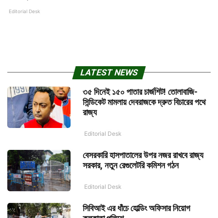
Editorial Desk
LATEST NEWS
৩৫ দিনেই ১৫০ পাতার চার্জশিট! তোলাবাজি-
সিন্ডিকেট মামলায় দেবরাজকে দ্রুত বিচারের পথে
রাজ্য
Editorial Desk
বেসরকারি হাসপাতালের উপর নজর রাখবে রাজ্য
সরকার, নতুন রেগুলেটরি কমিশন গঠন
Editorial Desk
সিবিআই এর ধাঁচে হোল্ডিং অফিসার নিয়োগ