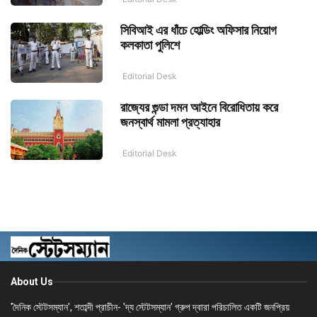
সিবিআই এর ধাঁচে হোল্ডিং অফিসার নিয়োগ
কলকাতা পুলিশে
Editorial Desk
রাজ্যের গুন্ডা দমন আইনে বিরোধিতায় করে
জনস্বার্থ মামলা প্রত্যাহার
Editorial Desk
About Us
'দৈনিক স্টেটসম্যান', শতাব্দী প্রাচীন- 'দ্য স্টেটসম্যান' গ্রুপ দ্বারা পরিচালিত একটি জনপ্রিয়