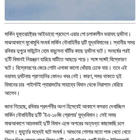
মার্কিন যুক্তরাষ্ট্রের আইডাহো প্রদেশে এয়ার শো চলাকালীন ভয়াবহ দুর্ঘটনা।
মাঝআকাশে মুখোমুখি সংঘর্ষ মার্কিন নৌবাহিনীর দুটি যুদ্ধবিমানের। স্থানীয় সময়
রবিবার দুপুরে মাউন্টেন হোম বায়ুসেনা ঘাঁটির কাছে দুর্ঘটনা ঘটে। সংঘর্ষের পরই
দু’টি বিমানই নিয়ন্ত্রণ হারিয়ে মাটিতে আছড়ে পড়ে। সঙ্গে সঙ্গেই বিস্ফোরণ
ঘটে। বিস্ফোরণের জেরে গোটা এলাকা কালো ধোঁয়ায় ঢেকে যায়। তবে এই
ভয়াবহ দুর্ঘটনায় প্রাণহানির কোনও খবর নেই। কারণ, সময় থাকতে দুই
বিমানের চার পাইলটই প্যারাশুটের সাহায্যে বিমান থেকে নিরাপদে বেরিয়ে
আসেন।
জানা গিয়েছে, রবিবার প্রদর্শনীর অংশ হিসেবেই আকাশে কসরত দেখাচ্ছিল
মার্কিন নৌবাহিনীর দু’টি ‘ইএ-১৮জি গ্রোলার’ যুদ্ধবিমান। সেই সময়
মাঝআকাশে আচমকাই দু’টি বিমান একে অপরের অত্যন্ত কাছাকাছি চলে
আসে। মুহূর্তের মধ্যেই ঘটে সংঘর্ষ। আগুনের গোলার মতো পাক খেতে খেতে