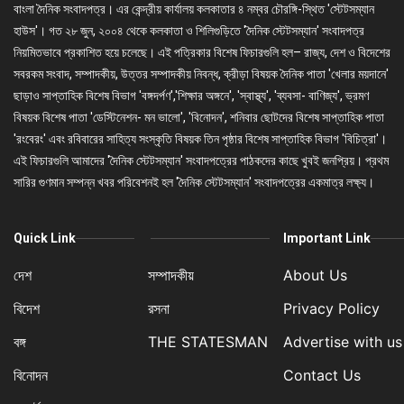
বাংলা দৈনিক সংবাদপত্র। এর কেন্দ্রীয় কার্যালয় কলকাতার ৪ নম্বর চৌরঙ্গি-স্থিত 'স্টেটসম্যান
হাউস'। গত ২৮ জুন, ২০০৪ থেকে কলকাতা ও শিলিগুড়িতে 'দৈনিক স্টেটসম্যান' সংবাদপত্র
নিয়মিতভাবে প্রকাশিত হয়ে চলেছে। এই পত্রিকার বিশেষ ফিচারগুলি হল– রাজ্য, দেশ ও বিদেশের
সবরকম সংবাদ, সম্পাদকীয়, উত্তর সম্পাদকীয় নিবন্ধ, ক্রীড়া বিষয়ক দৈনিক পাতা 'খেলার ময়দানে'
ছাড়াও সাপ্তাহিক বিশেষ বিভাগ 'বঙ্গদর্পণ','শিক্ষার অঙ্গনে', 'স্বাস্থ্য', 'ব্যবসা- বাণিজ্য', ভ্রমণ
বিষয়ক বিশেষ পাতা 'ডেস্টিনেশন- মন ভালো', 'বিনোদন', শনিবার ছোটদের বিশেষ সাপ্তাহিক পাতা
'রংবেরং' এবং রবিবারের সাহিত্য সংস্কৃতি বিষয়ক তিন পৃষ্ঠার বিশেষ সাপ্তাহিক বিভাগ 'বিচিত্রা'।
এই ফিচারগুলি আমাদের 'দৈনিক স্টেটসম্যান' সংবাদপত্রের পাঠকদের কাছে খুবই জনপ্রিয়। প্রথম
সারির গুণমান সম্পন্ন খবর পরিবেশনই হল 'দৈনিক স্টেটসম্যান' সংবাদপত্রের একমাত্র লক্ষ্য।
Quick Link
Important Link
দেশ
সম্পাদকীয়
About Us
বিদেশ
রসনা
Privacy Policy
বঙ্গ
THE STATESMAN
Advertise with us
বিনোদন
Contact Us