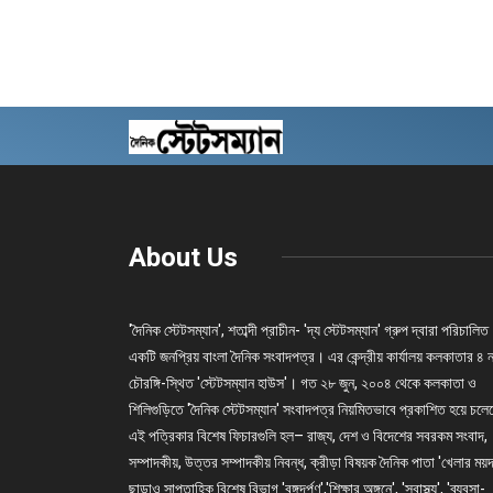
About Us
'দৈনিক স্টেটসম্যান', শতাব্দী প্রাচীন- 'দ্য স্টেটসম্যান' গ্রুপ দ্বারা পরিচালিত
একটি জনপ্রিয় বাংলা দৈনিক সংবাদপত্র। এর কেন্দ্রীয় কার্যালয় কলকাতার ৪ 
চৌরঙ্গি-স্থিত 'স্টেটসম্যান হাউস'। গত ২৮ জুন, ২০০৪ থেকে কলকাতা ও
শিলিগুড়িতে 'দৈনিক স্টেটসম্যান' সংবাদপত্র নিয়মিতভাবে প্রকাশিত হয়ে চল
এই পত্রিকার বিশেষ ফিচারগুলি হল– রাজ্য, দেশ ও বিদেশের সবরকম সংবাদ,
সম্পাদকীয়, উত্তর সম্পাদকীয় নিবন্ধ, ক্রীড়া বিষয়ক দৈনিক পাতা 'খেলার ময়দ
ছাড়াও সাপ্তাহিক বিশেষ বিভাগ 'বঙ্গদর্পণ','শিক্ষার অঙ্গনে', 'স্বাস্থ্য', 'ব্যবসা-