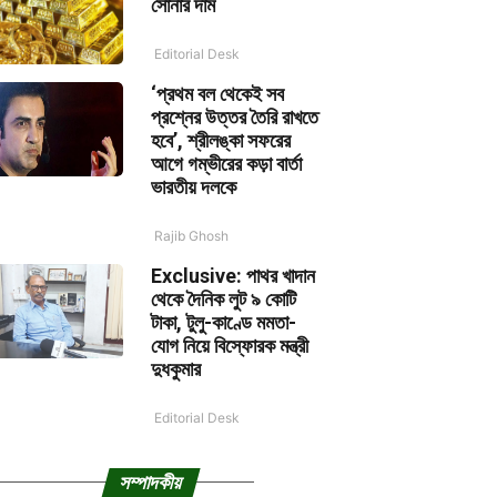
সোনার দাম
Editorial Desk
‘প্রথম বল থেকেই সব
প্রশ্নের উত্তর তৈরি রাখতে
হবে’, শ্রীলঙ্কা সফরের
আগে গম্ভীরের কড়া বার্তা
ভারতীয় দলকে
Rajib Ghosh
Exclusive: পাথর খাদান
থেকে দৈনিক লুট ৯ কোটি
টাকা, টুলু-কাণ্ডে মমতা-
যোগ নিয়ে বিস্ফোরক মন্ত্রী
দুধকুমার
Editorial Desk
সম্পাদকীয়