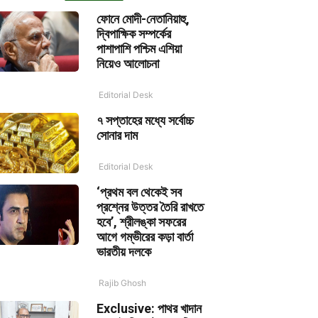
ফোনে মোদী-নেতানিয়াহু,
দ্বিপাক্ষিক সম্পর্কের
পাশাপাশি পশ্চিম এশিয়া
নিয়েও আলোচনা
Editorial Desk
৭ সপ্তাহের মধ্যে সর্বোচ্চ
সোনার দাম
Editorial Desk
‘প্রথম বল থেকেই সব
প্রশ্নের উত্তর তৈরি রাখতে
হবে’, শ্রীলঙ্কা সফরের
আগে গম্ভীরের কড়া বার্তা
ভারতীয় দলকে
Rajib Ghosh
Exclusive: পাথর খাদান