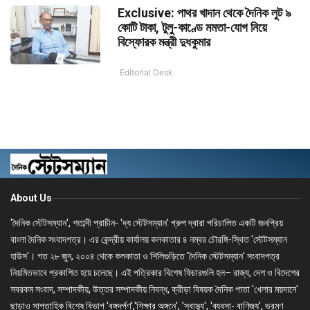
Exclusive: পাথর খাদান থেকে দৈনিক লুট ৯
কোটি টাকা, টুলু-কাণ্ডে মমতা-যোগ নিয়ে
বিস্ফোরক মন্ত্রী দুধকুমার
Editorial Desk
About Us
'দৈনিক স্টেটসম্যান', শতাব্দী প্রাচীন- 'দ্য স্টেটসম্যান' গ্রুপ দ্বারা পরিচালিত একটি জনপ্রিয়
বাংলা দৈনিক সংবাদপত্র। এর কেন্দ্রীয় কার্যালয় কলকাতার ৪ নম্বর চৌরঙ্গি-স্থিত 'স্টেটসম্যান
হাউস'। গত ২৮ জুন, ২০০৪ থেকে কলকাতা ও শিলিগুড়িতে 'দৈনিক স্টেটসম্যান' সংবাদপত্র
নিয়মিতভাবে প্রকাশিত হয়ে চলেছে। এই পত্রিকার বিশেষ ফিচারগুলি হল– রাজ্য, দেশ ও বিদেশের
সবরকম সংবাদ, সম্পাদকীয়, উত্তর সম্পাদকীয় নিবন্ধ, ক্রীড়া বিষয়ক দৈনিক পাতা 'খেলার ময়দানে'
ছাড়াও সাপ্তাহিক বিশেষ বিভাগ 'বঙ্গদর্পণ','শিক্ষার অঙ্গনে', 'স্বাস্থ্য', 'ব্যবসা- বাণিজ্য', ভ্রমণ