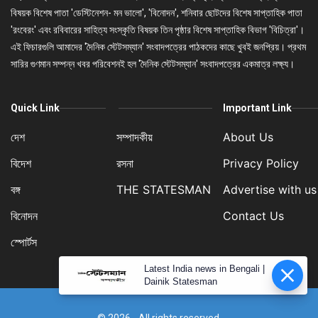
বিষয়ক বিশেষ পাতা 'ডেস্টিনেশন- মন ভালো', 'বিনোদন', শনিবার ছোটদের বিশেষ সাপ্তাহিক পাতা
'রংবেরং' এবং রবিবারের সাহিত্য সংস্কৃতি বিষয়ক তিন পৃষ্ঠার বিশেষ সাপ্তাহিক বিভাগ 'বিচিত্রা'।
এই ফিচারগুলি আমাদের 'দৈনিক স্টেটসম্যান' সংবাদপত্রের পাঠকদের কাছে খুবই জনপ্রিয়। প্রথম
সারির গুণমান সম্পন্ন খবর পরিবেশনই হল 'দৈনিক স্টেটসম্যান' সংবাদপত্রের একমাত্র লক্ষ্য।
Quick Link
Important Link
দেশ
সম্পাদকীয়
About Us
বিদেশ
রসনা
Privacy Policy
বঙ্গ
THE STATESMAN
Advertise with us
বিনোদন
Contact Us
স্পোর্টস
Latest India news in Bengali |
Dainik Statesman