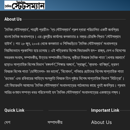
About Us
'দৈনিক স্টেটসম্যান', শতাব্দী প্রাচীন- 'দ্য স্টেটসম্যান' গ্রুপ দ্বারা পরিচালিত একটি জনপ্রিয়
বাংলা দৈনিক সংবাদপত্র। এর কেন্দ্রীয় কার্যালয় কলকাতার ৪ নম্বর চৌরঙ্গি-স্থিত 'স্টেটসম্যান
হাউস'। গত ২৮ জুন, ২০০৪ থেকে কলকাতা ও শিলিগুড়িতে 'দৈনিক স্টেটসম্যান' সংবাদপত্র
নিয়মিতভাবে প্রকাশিত হয়ে চলেছে। এই পত্রিকার বিশেষ ফিচারগুলি হল– রাজ্য, দেশ ও বিদেশের
সবরকম সংবাদ, সম্পাদকীয়, উত্তর সম্পাদকীয় নিবন্ধ, ক্রীড়া বিষয়ক দৈনিক পাতা 'খেলার ময়দানে'
ছাড়াও সাপ্তাহিক বিশেষ বিভাগ 'বঙ্গদর্পণ','শিক্ষার অঙ্গনে', 'স্বাস্থ্য', 'ব্যবসা- বাণিজ্য', ভ্রমণ
বিষয়ক বিশেষ পাতা 'ডেস্টিনেশন- মন ভালো', 'বিনোদন', শনিবার ছোটদের বিশেষ সাপ্তাহিক পাতা
'রংবেরং' এবং রবিবারের সাহিত্য সংস্কৃতি বিষয়ক তিন পৃষ্ঠার বিশেষ সাপ্তাহিক বিভাগ 'বিচিত্রা'।
এই ফিচারগুলি আমাদের 'দৈনিক স্টেটসম্যান' সংবাদপত্রের পাঠকদের কাছে খুবই জনপ্রিয়। প্রথম
সারির গুণমান সম্পন্ন খবর পরিবেশনই হল 'দৈনিক স্টেটসম্যান' সংবাদপত্রের একমাত্র লক্ষ্য।
Quick Link
Important Link
দেশ
সম্পাদকীয়
About Us