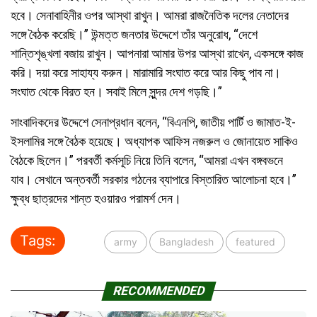
হবে।
সেনাবাহিনীর
ওপর আস্থা রাখুন। আমরা
রাজনৈতিক
দলের
নেতাদের
সঙ্গে
বৈঠক
করেছি।” উন্মত্ত
জনতার
উদ্দেশে
তাঁর
অনুরোধ,
“দেশে
শান্তিশৃঙ্খলা
বজায়
রাখুন।
আপনারা
আমার উপর আস্থা রাখেন,
একসঙ্গে
কাজ
করি। দয়া
করে
সাহায্য
করুন।
মারামারি
সংঘাত
করে
আর কিছু
পাব
না।
সংঘাত
থেকে
বিরত
হন।
সবাই
মিলে
সুন্দর
দেশ গড়ছি।”
সাং‍বাদিকদের
উদ্দেশে
সেনাপ্রধান
বলেন, “বিএনপি, জাতীয়
পার্টি
ও জামাত-ই-
ইসলামির
সঙ্গে
বৈঠক
হয়েছে।
অধ্যাপক
আফিস
নজরুল
ও
জোনায়েত
সাকিও
বৈঠকে
ছিলেন।”
পরবর্তী
কর্মসূচি
নিয়ে
তিনি বলেন,
“আমরা
এখন
বঙ্গবভনে
যাব।
সেখানে
অন্তবর্তী
সরকার
গঠনের
ব্যাপারে
বিস্তারিত
আলোচনা হবে।”
ক্ষুব্ধ
ছাত্রদের
শান্ত
হওয়ারও
পরামর্শ
দেন।
Tags:
army
Bangladesh
featured
RECOMMENDED