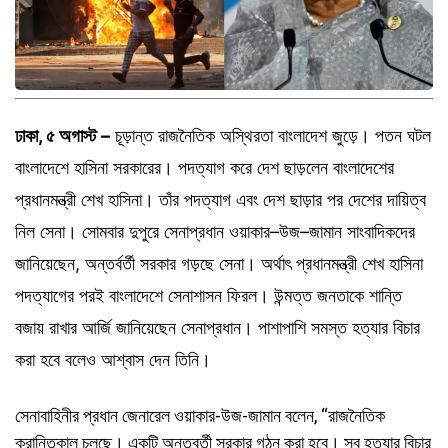
ঢাকা, ৫
অগাস্ট
–
চূড়ান্ত
রাজনৈতিক
অস্থিরতা
বাংলাদেশ
জুড়ে।
‍পতন
ঘটল
‍বাংলাদেশে
হাসিনা
সরকারের।
পদত্যাগ
করে
দেশ
ছাড়লেন
‍বাংলাদেশের
প্রধানমন্ত্রী
শেখ
হাসিনা।
তাঁর
পদত্যাগ
এ‍বং
দেশ
ছাড়ার
পর
দেশের
দায়িত্ব
‍নিল
সেনা।
সোম‍বার
দুপুরে
সেনাপ্রধান
ওয়াকার–উজ–জামান
সাং‍বাদিকদের
জানিয়েছেন, অন্তর্বর্তী
সরকার
গড়ছে
সেনা। অর্থাৎ
প্রধানমন্ত্রী
শেখ
হাসিনা
পদত্যাগের
পরই
‍বাংলাদেশে
সেনাশাসন
ফিরল। উন্মত্ত
জনতাকে
শান্তি
বজায়
রাখার
আর্জি
জানিয়েছেন
সেনাপ্রধান।
পাশাপাশি
সমস্ত
হত্যার
বিচার
করা
হবে
বলেও
আশ্বাস দেন তিনি।
সেনাবাহিনীর
প্রধান
জেনারেল ওয়াকার-উজ-জামান বলেন,
“রাজনৈতিক
ক্রান্তিকাল
চলছে।
একটি
অন্তবর্তী
সরকার
গঠন করা হবে।
সব
হত্যার
বিচার