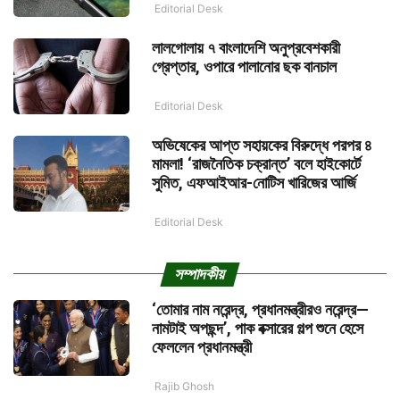
Editorial Desk
লালগোলায় ৭ বাংলাদেশি অনুপ্রবেশকারী
গ্রেপ্তার, ওপারে পালানোর ছক বানচাল
Editorial Desk
অভিষেকের আপ্ত সহায়কের বিরুদ্ধে পরপর ৪
মামলা! ‘রাজনৈতিক চক্রান্ত’ বলে হাইকোর্টে
সুমিত, এফআইআর-নোটিস খারিজের আর্জি
Editorial Desk
সম্পাদকীয়
‘তোমার নাম নরেন্দ্র, প্রধানমন্ত্রীরও নরেন্দ্র—
নামটাই অপছন্দ’, পাক বক্সারের গল্প শুনে হেসে
ফেললেন প্রধানমন্ত্রী
Rajib Ghosh