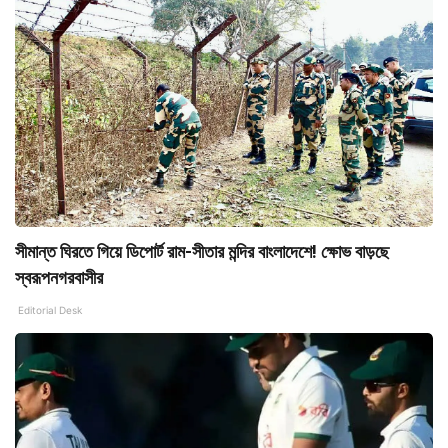
সীমান্ত ঘিরতে গিয়ে ডিপোর্ট রাম-সীতার মন্দির বাংলাদেশে! ক্ষোভ বাড়ছে
স্বরূপনগরবাসীর
Editorial Desk