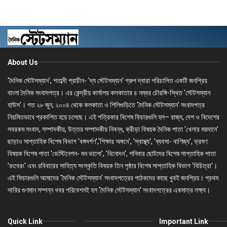
About Us
'দৈনিক স্টেটসম্যান', শতাব্দী প্রাচীন- 'দ্য স্টেটসম্যান' গ্রুপ দ্বারা পরিচালিত একটি জনপ্রিয়
বাংলা দৈনিক সংবাদপত্র। এর কেন্দ্রীয় কার্যালয় কলকাতার ৪ নম্বর চৌরঙ্গি-স্থিত 'স্টেটসম্যান
হাউস'। গত ২৮ জুন, ২০০৪ থেকে কলকাতা ও শিলিগুড়িতে 'দৈনিক স্টেটসম্যান' সংবাদপত্র
নিয়মিতভাবে প্রকাশিত হয়ে চলেছে। এই পত্রিকার বিশেষ ফিচারগুলি হল– রাজ্য, দেশ ও বিদেশের
সবরকম সংবাদ, সম্পাদকীয়, উত্তর সম্পাদকীয় নিবন্ধ, ক্রীড়া বিষয়ক দৈনিক পাতা 'খেলার ময়দানে'
ছাড়াও সাপ্তাহিক বিশেষ বিভাগ 'বঙ্গদর্পণ','শিক্ষার অঙ্গনে', 'স্বাস্থ্য', 'ব্যবসা- বাণিজ্য', ভ্রমণ
বিষয়ক বিশেষ পাতা 'ডেস্টিনেশন- মন ভালো', 'বিনোদন', শনিবার ছোটদের বিশেষ সাপ্তাহিক পাতা
'রংবেরং' এবং রবিবারের সাহিত্য সংস্কৃতি বিষয়ক তিন পৃষ্ঠার বিশেষ সাপ্তাহিক বিভাগ 'বিচিত্রা'।
এই ফিচারগুলি আমাদের 'দৈনিক স্টেটসম্যান' সংবাদপত্রের পাঠকদের কাছে খুবই জনপ্রিয়। প্রথম
সারির গুণমান সম্পন্ন খবর পরিবেশনই হল 'দৈনিক স্টেটসম্যান' সংবাদপত্রের একমাত্র লক্ষ্য।
Quick Link
Important Link