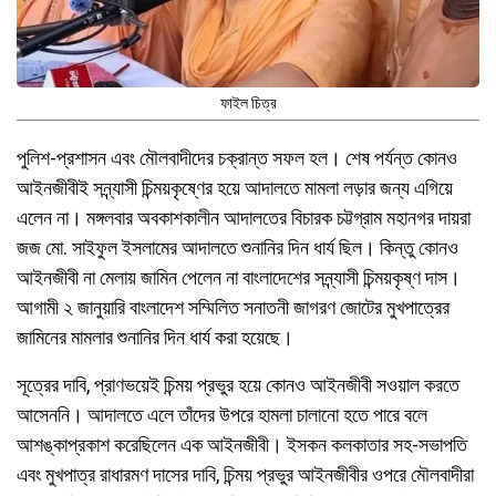
ফাইল চিত্র
পুলিশ-প্রশাসন এবং মৌলবাদীদের চক্রান্ত সফল হল। শেষ পর্যন্ত কোনও
আইনজীবীই সন্ন্যাসী চিন্ময়কৃষ্ণের হয়ে আদালতে মামলা লড়ার জন্য এগিয়ে
এলেন না। মঙ্গলবার অবকাশকালীন আদালতের বিচারক চট্টগ্রাম মহানগর দায়রা
জজ মো. সাইফুল ইসলামের আদালতে শুনানির দিন ধার্য ছিল। কিন্তু কোনও
আইনজীবী না মেলায় জামিন পেলেন না বাংলাদেশের সন্ন্যাসী চিন্ময়কৃষ্ণ দাস।
আগামী ২ জানুয়ারি বাংলাদেশ সম্মিলিত সনাতনী জাগরণ জোটের মুখপাত্রের
জামিনের মামলার শুনানির দিন ধার্য করা হয়েছে।
সূত্রের দাবি, প্রাণভয়েই চিন্ময় প্রভুর হয়ে কোনও আইনজীবী সওয়াল করতে
আসেননি। আদালতে এলে তাঁদের উপরে হামলা চালানো হতে পারে বলে
আশঙ্কাপ্রকাশ করেছিলেন এক আইনজীবী। ইসকন কলকাতার সহ-সভাপতি
এবং মুখপাত্র রাধারমণ দাসের দাবি, চিন্ময় প্রভুর আইনজীবীর ওপরে মৌলবাদীরা