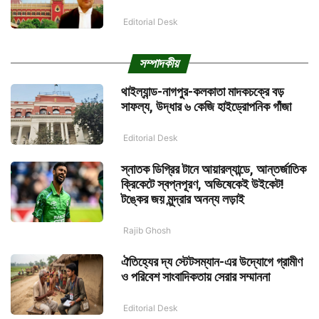
Editorial Desk
সম্পাদকীয়
থাইল্যান্ড-নাগপুর-কলকাতা মাদকচক্রে বড়
সাফল্য, উদ্ধার ৬ কেজি হাইড্রোপনিক গাঁজা
Editorial Desk
স্নাতক ডিগ্রির টানে আয়ারল্যান্ডে, আন্তর্জাতিক
ক্রিকেটে স্বপ্নপূরণ, অভিষেকেই উইকেট!
টঙ্কের জয় মূন্দ্রার অনন্য লড়াই
Rajib Ghosh
ঐতিহ্যের দ্য স্টেটসম্যান-এর উদ্যোগে গ্রামীণ
ও পরিবেশ সাংবাদিকতায় সেরার সম্মাননা
Editorial Desk