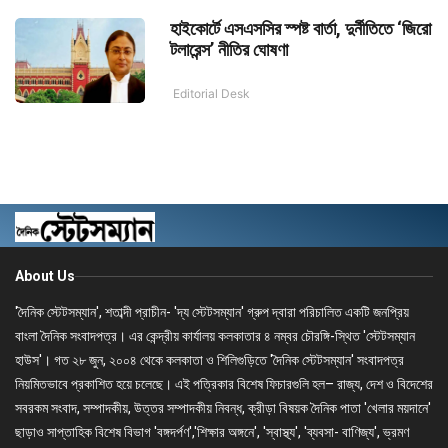
হাইকোর্টে এসএসসির স্পষ্ট বার্তা, দুর্নীতিতে ‘জিরো
টলারেন্স’ নীতির ঘোষণা
Editorial Desk
About Us
'দৈনিক স্টেটসম্যান', শতাব্দী প্রাচীন- 'দ্য স্টেটসম্যান' গ্রুপ দ্বারা পরিচালিত একটি জনপ্রিয়
বাংলা দৈনিক সংবাদপত্র। এর কেন্দ্রীয় কার্যালয় কলকাতার ৪ নম্বর চৌরঙ্গি-স্থিত 'স্টেটসম্যান
হাউস'। গত ২৮ জুন, ২০০৪ থেকে কলকাতা ও শিলিগুড়িতে 'দৈনিক স্টেটসম্যান' সংবাদপত্র
নিয়মিতভাবে প্রকাশিত হয়ে চলেছে। এই পত্রিকার বিশেষ ফিচারগুলি হল– রাজ্য, দেশ ও বিদেশের
সবরকম সংবাদ, সম্পাদকীয়, উত্তর সম্পাদকীয় নিবন্ধ, ক্রীড়া বিষয়ক দৈনিক পাতা 'খেলার ময়দানে'
ছাড়াও সাপ্তাহিক বিশেষ বিভাগ 'বঙ্গদর্পণ','শিক্ষার অঙ্গনে', 'স্বাস্থ্য', 'ব্যবসা- বাণিজ্য', ভ্রমণ