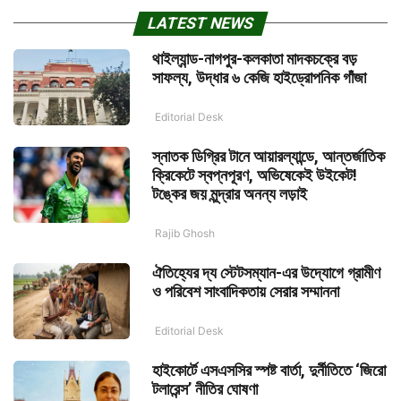
LATEST NEWS
থাইল্যান্ড-নাগপুর-কলকাতা মাদকচক্রে বড়
সাফল্য, উদ্ধার ৬ কেজি হাইড্রোপনিক গাঁজা
Editorial Desk
স্নাতক ডিগ্রির টানে আয়ারল্যান্ডে, আন্তর্জাতিক
ক্রিকেটে স্বপ্নপূরণ, অভিষেকেই উইকেট!
টঙ্কের জয় মূন্দ্রার অনন্য লড়াই
Rajib Ghosh
ঐতিহ্যের দ্য স্টেটসম্যান-এর উদ্যোগে গ্রামীণ
ও পরিবেশ সাংবাদিকতায় সেরার সম্মাননা
Editorial Desk
হাইকোর্টে এসএসসির স্পষ্ট বার্তা, দুর্নীতিতে ‘জিরো
টলারেন্স’ নীতির ঘোষণা