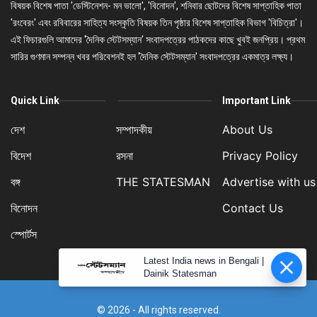
বিষয়ক বিশেষ পাতা 'ডেস্টিনেশন- মন ভালো', 'বিনোদন', শনিবার ছোটদের বিশেষ সাপ্তাহিক পাতা
'রংবেরং' এবং রবিবারের সাহিত্য সংস্কৃতি বিষয়ক তিন পৃষ্ঠার বিশেষ সাপ্তাহিক বিভাগ 'বিচিত্রা'।
এই ফিচারগুলি আমাদের 'দৈনিক স্টেটসম্যান' সংবাদপত্রের পাঠকদের কাছে খুবই জনপ্রিয়। প্রথম
সারির গুণমান সম্পন্ন খবর পরিবেশনই হল 'দৈনিক স্টেটসম্যান' সংবাদপত্রের একমাত্র লক্ষ্য।
Quick Link
Important Link
দেশ
সম্পাদকীয়
About Us
বিদেশ
রসনা
Privacy Policy
বঙ্গ
THE STATESMAN
Advertise with us
বিনোদন
Contact Us
স্পোর্টস
Latest India news in Bengali |
Dainik Statesman
© 2026 - All rights reserved.