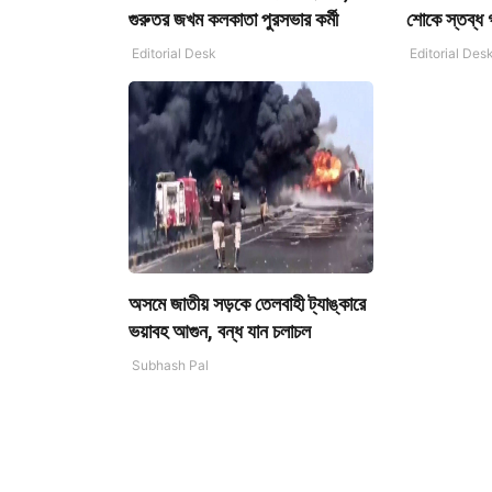
গুরুতর জখম কলকাতা পুরসভার কর্মী
শোকে স্তব্ধ 
Editorial Desk
Editorial Des
অসমে জাতীয় সড়কে তেলবাহী ট্যাঙ্কারে
ভয়াবহ আগুন, বন্ধ যান চলাচল
Subhash Pal