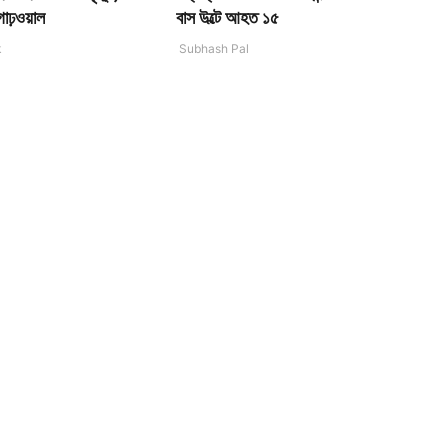
গাঢ়ওয়াল
বাস উল্টে আহত ১৫
k
Subhash Pal