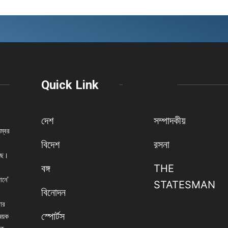
Quick Link
দেশ
সম্পাদকীয়
নম্বর
বিদেশ
রসনা
েছে।
বঙ্গ
THE
ানে'
STATESMAN
বিনোদন
বার
স্পোর্টস
িষয়ক