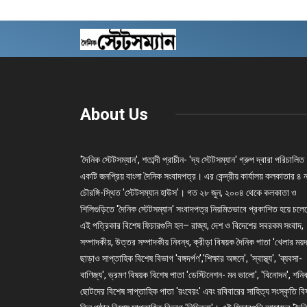
About Us
'দৈনিক স্টেটসম্যান', শতাব্দী প্রাচীন- 'দ্য স্টেটসম্যান' গ্রুপ দ্বারা পরিচালিত
একটি জনপ্রিয় বাংলা দৈনিক সংবাদপত্র। এর কেন্দ্রীয় কার্যালয় কলকাতার ৪ 
চৌরঙ্গি-স্থিত 'স্টেটসম্যান হাউস'। গত ২৮ জুন, ২০০৪ থেকে কলকাতা ও
শিলিগুড়িতে 'দৈনিক স্টেটসম্যান' সংবাদপত্র নিয়মিতভাবে প্রকাশিত হয়ে চল
এই পত্রিকার বিশেষ ফিচারগুলি হল– রাজ্য, দেশ ও বিদেশের সবরকম সংবাদ,
সম্পাদকীয়, উত্তর সম্পাদকীয় নিবন্ধ, ক্রীড়া বিষয়ক দৈনিক পাতা 'খেলার ময়দ
ছাড়াও সাপ্তাহিক বিশেষ বিভাগ 'বঙ্গদর্পণ','শিক্ষার অঙ্গনে', 'স্বাস্থ্য', 'ব্যবসা-
বাণিজ্য', ভ্রমণ বিষয়ক বিশেষ পাতা 'ডেস্টিনেশন- মন ভালো', 'বিনোদন', শনি
ছোটদের বিশেষ সাপ্তাহিক পাতা 'রংবেরং' এবং রবিবারের সাহিত্য সংস্কৃতি ব