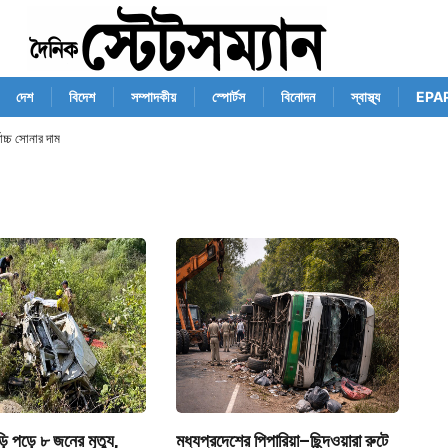
দেশ
বিদেশ
সম্পাদকীয়
স্পোর্টস
বিনোদন
স্বাস্থ্য
EPA
োচ্চ সোনার দাম
়ি পড়ে ৮ জনের মৃত্যু,
মধ্যপ্রদেশের পিপারিয়া–ছিন্দওয়ারা রুটে