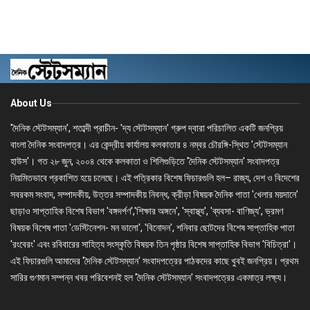
About Us
'দৈনিক স্টেটসম্যান', শতাব্দী প্রাচীন- 'দ্য স্টেটসম্যান' গ্রুপ দ্বারা পরিচালিত একটি জনপ্রিয়
বাংলা দৈনিক সংবাদপত্র। এর কেন্দ্রীয় কার্যালয় কলকাতার ৪ নম্বর চৌরঙ্গি-স্থিত 'স্টেটসম্যান
হাউস'। গত ২৮ জুন, ২০০৪ থেকে কলকাতা ও শিলিগুড়িতে 'দৈনিক স্টেটসম্যান' সংবাদপত্র
নিয়মিতভাবে প্রকাশিত হয়ে চলেছে। এই পত্রিকার বিশেষ ফিচারগুলি হল– রাজ্য, দেশ ও বিদেশের
সবরকম সংবাদ, সম্পাদকীয়, উত্তর সম্পাদকীয় নিবন্ধ, ক্রীড়া বিষয়ক দৈনিক পাতা 'খেলার ময়দানে'
ছাড়াও সাপ্তাহিক বিশেষ বিভাগ 'বঙ্গদর্পণ','শিক্ষার অঙ্গনে', 'স্বাস্থ্য', 'ব্যবসা- বাণিজ্য', ভ্রমণ
বিষয়ক বিশেষ পাতা 'ডেস্টিনেশন- মন ভালো', 'বিনোদন', শনিবার ছোটদের বিশেষ সাপ্তাহিক পাতা
'রংবেরং' এবং রবিবারের সাহিত্য সংস্কৃতি বিষয়ক তিন পৃষ্ঠার বিশেষ সাপ্তাহিক বিভাগ 'বিচিত্রা'।
এই ফিচারগুলি আমাদের 'দৈনিক স্টেটসম্যান' সংবাদপত্রের পাঠকদের কাছে খুবই জনপ্রিয়। প্রথম
সারির গুণমান সম্পন্ন খবর পরিবেশনই হল 'দৈনিক স্টেটসম্যান' সংবাদপত্রের একমাত্র লক্ষ্য।