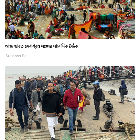
আজ ভারত সেবাশ্রম সঙ্ঘের সাংবাদিক বৈঠক
Subhash Pal