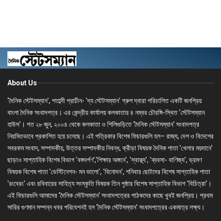
About Us
'দৈনিক স্টেটসম্যান', শতাব্দী প্রাচীন- 'দ্য স্টেটসম্যান' গ্রুপ দ্বারা পরিচালিত একটি জনপ্রিয়
বাংলা দৈনিক সংবাদপত্র। এর কেন্দ্রীয় কার্যালয় কলকাতার ৪ নম্বর চৌরঙ্গি-স্থিত 'স্টেটসম্যান
হাউস'। গত ২৮ জুন, ২০০৪ থেকে কলকাতা ও শিলিগুড়িতে 'দৈনিক স্টেটসম্যান' সংবাদপত্র
নিয়মিতভাবে প্রকাশিত হয়ে চলেছে। এই পত্রিকার বিশেষ ফিচারগুলি হল– রাজ্য, দেশ ও বিদেশের
সবরকম সংবাদ, সম্পাদকীয়, উত্তর সম্পাদকীয় নিবন্ধ, ক্রীড়া বিষয়ক দৈনিক পাতা 'খেলার ময়দানে'
ছাড়াও সাপ্তাহিক বিশেষ বিভাগ 'বঙ্গদর্পণ','শিক্ষার অঙ্গনে', 'স্বাস্থ্য', 'ব্যবসা- বাণিজ্য', ভ্রমণ
বিষয়ক বিশেষ পাতা 'ডেস্টিনেশন- মন ভালো', 'বিনোদন', শনিবার ছোটদের বিশেষ সাপ্তাহিক পাতা
'রংবেরং' এবং রবিবারের সাহিত্য সংস্কৃতি বিষয়ক তিন পৃষ্ঠার বিশেষ সাপ্তাহিক বিভাগ 'বিচিত্রা'।
এই ফিচারগুলি আমাদের 'দৈনিক স্টেটসম্যান' সংবাদপত্রের পাঠকদের কাছে খুবই জনপ্রিয়। প্রথম
সারির গুণমান সম্পন্ন খবর পরিবেশনই হল 'দৈনিক স্টেটসম্যান' সংবাদপত্রের একমাত্র লক্ষ্য।