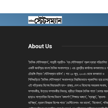
About Us
'দৈনিক স্টেটসম্যান', শতাব্দী প্রাচীন- 'দ্য স্টেটসম্যান' গ্রুপ দ্বারা পরিচালিত
একটি জনপ্রিয় বাংলা দৈনিক সংবাদপত্র। এর কেন্দ্রীয় কার্যালয় কলকাতার ৪ 
চৌরঙ্গি-স্থিত 'স্টেটসম্যান হাউস'। গত ২৮ জুন, ২০০৪ থেকে কলকাতা ও
শিলিগুড়িতে 'দৈনিক স্টেটসম্যান' সংবাদপত্র নিয়মিতভাবে প্রকাশিত হয়ে চল
এই পত্রিকার বিশেষ ফিচারগুলি হল– রাজ্য, দেশ ও বিদেশের সবরকম সংবাদ,
সম্পাদকীয়, উত্তর সম্পাদকীয় নিবন্ধ, ক্রীড়া বিষয়ক দৈনিক পাতা 'খেলার ময়দ
ছাড়াও সাপ্তাহিক বিশেষ বিভাগ 'বঙ্গদর্পণ','শিক্ষার অঙ্গনে', 'স্বাস্থ্য', 'ব্যবসা-
বাণিজ্য', ভ্রমণ বিষয়ক বিশেষ পাতা 'ডেস্টিনেশন- মন ভালো', 'বিনোদন', শনি