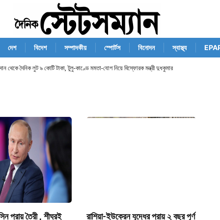
দেশ
বিদেশ
সম্পাদকীয়
স্পোর্টস
বিনোদন
স্বাস্থ্য
EPA
ন থেকে দৈনিক লুট ৯ কোটি টাকা, টুলু-কাণ্ডে মমতা-যোগ নিয়ে বিস্ফোরক মন্ত্রী দুধকুমার
কসিন প্রায় তৈরী , শীঘ্রই
রাশিয়া-ইউক্রেন যুদ্ধের প্রায় ২ বছর পূর্ণ