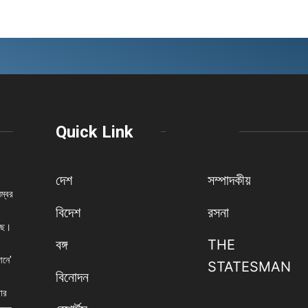
Quick Link
দেশ
সম্পাদকীয়
নম্বর
বিদেশ
রসনা
েছে।
বঙ্গ
THE
ানে'
STATESMAN
বিনোদন
বার