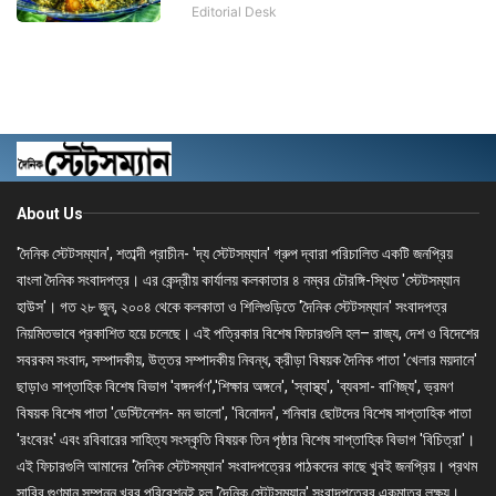
Editorial Desk
About Us
'দৈনিক স্টেটসম্যান', শতাব্দী প্রাচীন- 'দ্য স্টেটসম্যান' গ্রুপ দ্বারা পরিচালিত একটি জনপ্রিয়
বাংলা দৈনিক সংবাদপত্র। এর কেন্দ্রীয় কার্যালয় কলকাতার ৪ নম্বর চৌরঙ্গি-স্থিত 'স্টেটসম্যান
হাউস'। গত ২৮ জুন, ২০০৪ থেকে কলকাতা ও শিলিগুড়িতে 'দৈনিক স্টেটসম্যান' সংবাদপত্র
নিয়মিতভাবে প্রকাশিত হয়ে চলেছে। এই পত্রিকার বিশেষ ফিচারগুলি হল– রাজ্য, দেশ ও বিদেশের
সবরকম সংবাদ, সম্পাদকীয়, উত্তর সম্পাদকীয় নিবন্ধ, ক্রীড়া বিষয়ক দৈনিক পাতা 'খেলার ময়দানে'
ছাড়াও সাপ্তাহিক বিশেষ বিভাগ 'বঙ্গদর্পণ','শিক্ষার অঙ্গনে', 'স্বাস্থ্য', 'ব্যবসা- বাণিজ্য', ভ্রমণ
বিষয়ক বিশেষ পাতা 'ডেস্টিনেশন- মন ভালো', 'বিনোদন', শনিবার ছোটদের বিশেষ সাপ্তাহিক পাতা
'রংবেরং' এবং রবিবারের সাহিত্য সংস্কৃতি বিষয়ক তিন পৃষ্ঠার বিশেষ সাপ্তাহিক বিভাগ 'বিচিত্রা'।
এই ফিচারগুলি আমাদের 'দৈনিক স্টেটসম্যান' সংবাদপত্রের পাঠকদের কাছে খুবই জনপ্রিয়। প্রথম
সারির গুণমান সম্পন্ন খবর পরিবেশনই হল 'দৈনিক স্টেটসম্যান' সংবাদপত্রের একমাত্র লক্ষ্য।