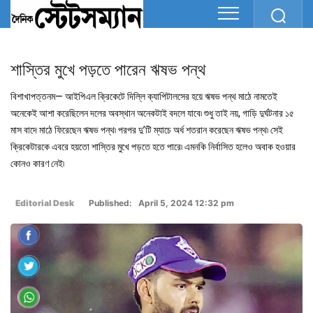
শাস্তির মুখে পড়তে পারেন ঋষভ পন্থ
বিশাখাপত্তনম— আইপিএল ক্রিকেটে দিল্লি ক্যাপিটালসের হয়ে ঋষভ পন্থ মাঠে নামতেই
অনেকেই আশা করেছিলেন দলের অবস্থান অনেকটাই বদলে যাবে৷ শুধু তাই নয়, গাড়ি দুর্ঘটনার ১৫
মাস বাদে মাঠে ফিরেছেন ঋষভ পন্থ৷ পরপর দু’টি ম্যাচে অর্ধ শতরান করেছেন ঋষভ পন্থ৷ সেই
ক্রিকেটারকে এবরে হয়তো শাস্তির মুখে পড়তে হতে পারে৷ এমনকি নির্বাসিত হলেও অবাক হওয়ার
কোনও কারণ নেই৷
Editorial Desk
Published: April 5, 2024 12:32 pm