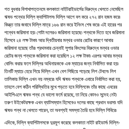
গত বুধবার বিশাখাপত্তনমে কলকাতা নাইটরাইডার্সের বিরুদ্ধে খেলতে নেমেছিল
ঋষভ পন্থের দিল্লি ক্যাপিটালস৷ দিল্লি আগে বল করে ২৭২ রান হজম করে৷
কিন্ত্ত তার জবাবে দিল্লি মাত্র ১৬৬ রান করে ইনিংস শেষ করে৷ এই হারের পর
পন্থেব জরিমানা হয়৷ গোটা দলেরও জরিমানা হয়েছে৷ পন্থকে দিতে হবে জরিমানা
হিসেবে ২৪ লক্ষ টাকা৷ আর দ্বিতীয়বার মন্থর ওভার রেটের কারণে আবার
জরিমানা হয়েছে তাঁর৷ প্রথমবার চেন্নাই সুপার কিংসের বিরুদ্ধে মন্থর ওভার
রেটের জন্য পন্থকে জরিমানা করা হয়েছিল ১২ লক্ষ টাকা৷ এরপর আবার মন্থর
বোলিং করার ফলে দিল্লির অধিনায়ককে এক ম্যাচের জন্য নির্বাসিত করা হয়৷
তিনটি ম্যাচে হেরে গিয়ে দিল্লি এখন বেশ পিছিয়ে পড়েছে লিগ টেবলে৷ লিগ
তালিকায় দিল্লি এখন নয় নম্বরে৷ যদি ঋষভ পন্থকে এবারে নির্বাসিত করা হয়,
তাহলে বেশ কঠিন পরিস্থিতির মুখে পড়তে হবে দিল্লিকে৷ তাঁর কাছে এবরের
আইপিএলে ঋষভ পন্থ যে ভালো ফর্মে রয়েছে, তা নিয়ে কোনও সন্দেহ নেই৷
তরুণ উইকেটরক্ষক এখন ব্যাটসম্যান হিসেবেও দলের কাছে প্রধান ভরসা৷ যদি
ঋষভ পন্থ না খেলতে পারেন, তা অবশ্যই সমস্যা তৈরি হবে দিল্লি শিবিরে৷
এদিকে, দিল্লি ক্যাপিটালসকে দুরমুশ করেছে কলকাতা নাইট রাইডার্স৷ দিল্লি-