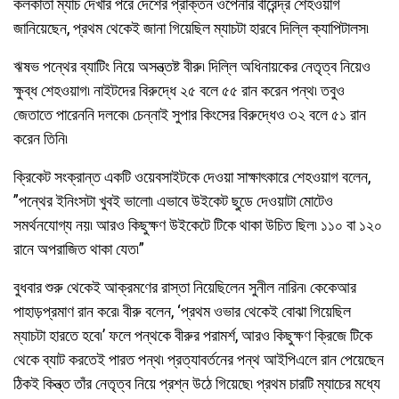
কলকাতা ম্যাচ দেখার পরে দেশের প্রাক্তন ওপেনার বীরেন্দ্র শেহওয়াগ
জানিয়েছেন, প্রথম থেকেই জানা গিয়েছিল ম্যাচটা হারবে দিল্লি ক্যাপিটালস৷
ঋষভ পন্থের ব্যাটিং নিয়ে অসন্ত্তষ্ট বীরু৷ দিল্লি অধিনায়কের নেতৃত্ব নিয়েও
ক্ষুব্ধ শেহওয়াগ৷ নাইটদের বিরুদ্ধে ২৫ বলে ৫৫ রান করেন পন্থ৷ তবুও
জেতাতে পারেননি দলকে৷ চেন্নাই সুপার কিংসের বিরুদ্ধেও ৩২ বলে ৫১ রান
করেন তিনি৷
ক্রিকেট সংক্রান্ত একটি ওয়েবসাইটকে দেওয়া সাক্ষাৎকারে শেহওয়াগ বলেন,
”পন্থের ইনিংসটা খুবই ভালো৷ এভাবে উইকেট ছুডে় দেওয়াটা মোটেও
সমর্থনযোগ্য নয়৷ আরও কিছুক্ষণ উইকেটে টিকে থাকা উচিত ছিল৷ ১১০ বা ১২০
রানে অপরাজিত থাকা যেত৷”
বুধবার শুরু থেকেই আক্রমণের রাস্তা নিয়েছিলেন সুনীল নারিন৷ কেকেআর
পাহাড়প্রমাণ রান করে৷ বীরু বলেন, ‘প্রথম ওভার থেকেই বোঝা গিয়েছিল
ম্যাচটা হারতে হবে৷’ ফলে পন্থকে বীরুর পরামর্শ, আরও কিছুক্ষণ ক্রিজে টিকে
থেকে ব্যাট করতেই পারত পন্থ৷ প্রত্যাবর্তনের পন্থ আইপিএলে রান পেয়েছেন
ঠিকই কিন্ত্ত তাঁর নেতৃত্ব নিয়ে প্রশ্ন উঠে গিয়েছে৷ প্রথম চারটি ম্যাচের মধ্যে