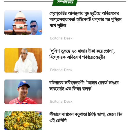
সম্পাদকীয়
গ্রেপ্তারির আশঙ্কায় ঘুম ছুটেছে অভিষেকের
আপ্তসহায়কের! হাইকোর্টে ধাক্কার পর সুপ্রিম
পথে সুমিত
Editorial Desk
‘পুলিশ তুলছে ২০ হাজার টাকা করে তোলা’,
বিস্ফোরক অভিযোগ পঞ্চায়েতমন্ত্রীর
Editorial Desk
বাটলারের ভবিষ্যদ্বাণী! ‘আমার রেকর্ড ভাঙবে
ভারতেরই এক বিস্ময় বালক’
Editorial Desk
কীভাবে বানাবেন কচুপাতা চিংড়ি ভাপা, জেনে নিন
এই রেসিপি