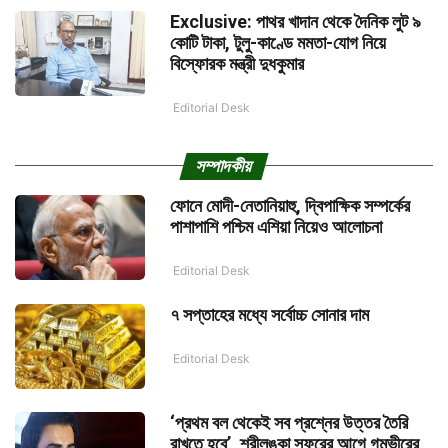
Exclusive: পাথর খাদান থেকে দৈনিক লুট ৯
কোটি টাকা, টুলু-কাণ্ডে মমতা-যোগ নিয়ে
বিস্ফোরক মন্ত্রী দুধকুমার
Editorial Desk
সম্পাদকীয়
ফোনে মোদী-নেতানিয়াহু, দ্বিপাক্ষিক সম্পর্কের
পাশাপাশি পশ্চিম এশিয়া নিয়েও আলোচনা
Editorial Desk
৭ সপ্তাহের মধ্যে সর্বোচ্চ সোনার দাম
Editorial Desk
‘প্রথম বল থেকেই সব প্রশ্নের উত্তর তৈরি
রাখতে হবে’, শ্রীলঙ্কা সফরের আগে গম্ভীরের