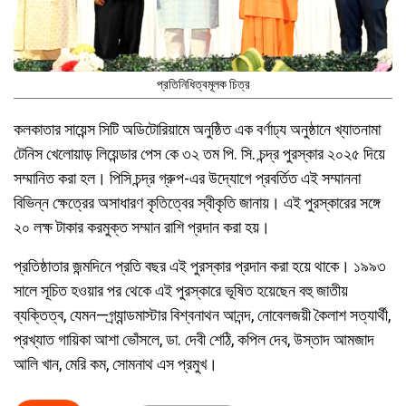
প্রতিনিধিত্বমূলক চিত্র
কলকাতার সায়েন্স সিটি অডিটোরিয়ামে অনুষ্ঠিত এক বর্ণাঢ্য অনুষ্ঠানে খ্যাতনামা
টেনিস খেলোয়াড় লিয়েন্ডার পেস কে ৩২ তম পি. সি. চন্দ্র পুরস্কার ২০২৫ দিয়ে
সম্মানিত করা হল। পিসি চন্দ্র গ্রুপ-এর উদ্যোগে প্রবর্তিত এই সম্মাননা
বিভিন্ন ক্ষেত্রের অসাধারণ কৃতিত্বের স্বীকৃতি জানায়। এই পুরস্কারের সঙ্গে
২০ লক্ষ টাকার করমুক্ত সম্মান রাশি প্রদান করা হয়।
প্রতিষ্ঠাতার জন্মদিনে প্রতি বছর এই পুরস্কার প্রদান করা হয়ে থাকে। ১৯৯৩
সালে সূচিত হওয়ার পর থেকে এই পুরস্কারে ভূষিত হয়েছেন বহু জাতীয়
ব্যক্তিত্ব, যেমন—গ্র্যান্ডমাস্টার বিশ্বনাথন আনন্দ, নোবেলজয়ী কৈলাশ সত্যার্থী,
প্রখ্যাত গায়িকা আশা ভোঁসলে, ডা. দেবী শেঠি, কপিল দেব, উস্তাদ আমজাদ
আলি খান, মেরি কম, সোমনাথ এস প্রমুখ।