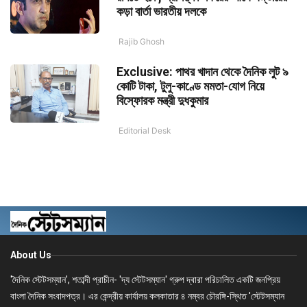
কড়া বার্তা ভারতীয় দলকে
Rajib Ghosh
Exclusive: পাথর খাদান থেকে দৈনিক লুট ৯
কোটি টাকা, টুলু-কাণ্ডে মমতা-যোগ নিয়ে
বিস্ফোরক মন্ত্রী দুধকুমার
Editorial Desk
About Us
'দৈনিক স্টেটসম্যান', শতাব্দী প্রাচীন- 'দ্য স্টেটসম্যান' গ্রুপ দ্বারা পরিচালিত একটি জনপ্রিয়
বাংলা দৈনিক সংবাদপত্র। এর কেন্দ্রীয় কার্যালয় কলকাতার ৪ নম্বর চৌরঙ্গি-স্থিত 'স্টেটসম্যান