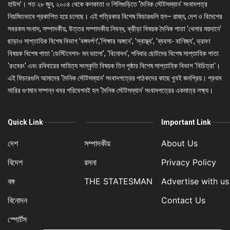
হাউস'। গত ২৮ জুন, ২০০৪ থেকে কলকাতা ও শিলিগুড়িতে 'দৈনিক স্টেটসম্যান' সংবাদপত্র
নিয়মিতভাবে প্রকাশিত হয়ে চলেছে। এই পত্রিকার বিশেষ ফিচারগুলি হল– রাজ্য, দেশ ও বিদেশের
সবরকম সংবাদ, সম্পাদকীয়, উত্তর সম্পাদকীয় নিবন্ধ, ক্রীড়া বিষয়ক দৈনিক পাতা 'খেলার ময়দানে'
ছাড়াও সাপ্তাহিক বিশেষ বিভাগ 'বঙ্গদর্পণ','শিক্ষার অঙ্গনে', 'স্বাস্থ্য', 'ব্যবসা- বাণিজ্য', ভ্রমণ
বিষয়ক বিশেষ পাতা 'ডেস্টিনেশন- মন ভালো', 'বিনোদন', শনিবার ছোটদের বিশেষ সাপ্তাহিক পাতা
'রংবেরং' এবং রবিবারের সাহিত্য সংস্কৃতি বিষয়ক তিন পৃষ্ঠার বিশেষ সাপ্তাহিক বিভাগ 'বিচিত্রা'।
এই ফিচারগুলি আমাদের 'দৈনিক স্টেটসম্যান' সংবাদপত্রের পাঠকদের কাছে খুবই জনপ্রিয়। প্রথম
সারির গুণমান সম্পন্ন খবর পরিবেশনই হল 'দৈনিক স্টেটসম্যান' সংবাদপত্রের একমাত্র লক্ষ্য।
Quick Link
Important Link
দেশ
সম্পাদকীয়
About Us
বিদেশ
রসনা
Privacy Policy
বঙ্গ
THE STATESMAN
Advertise with us
বিনোদন
Contact Us
স্পোর্টস