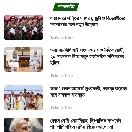
সম্পাদকীয়
মায়ানমারে শান্তির সন্ধানে, জুন্টা ও বিদ্রোহীদের
আলোচনার পথে নতুন উদ্যোগ
Editorial Desk
আজ এনসিপিআই সাংসদদের সঙ্গে বৈঠকে মোদী,
২০ সাংসদকে নিয়ে নতুন রাজনৈতিক সমীকরণের
ইঙ্গিত
Editorial Desk
আজ ‘তেরঙ্গা যাত্রায়’ মুখ্যমন্ত্রী, নবান্নে শুভেন্দুর
সঙ্গে সাক্ষাতে ঋতব্রত
Editorial Desk
ফোনে মোদী-নেতানিয়াহু, দ্বিপাক্ষিক সম্পর্কের
পাশাপাশি পশ্চিম এশিয়া নিয়েও আলোচনা