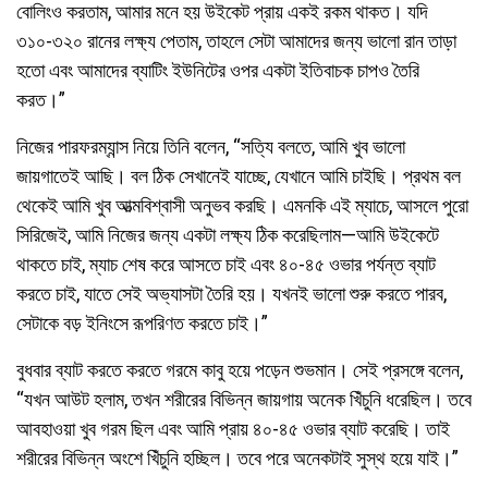
বোলিংও করতাম, আমার মনে হয় উইকেট প্রায় একই রকম থাকত। যদি
৩১০-৩২০ রানের লক্ষ্য পেতাম, তাহলে সেটা আমাদের জন্য ভালো রান তাড়া
হতো এবং আমাদের ব্যাটিং ইউনিটের ওপর একটা ইতিবাচক চাপও তৈরি
করত।”
নিজের পারফরম্যান্স নিয়ে তিনি বলেন, “সত্যি বলতে, আমি খুব ভালো
জায়গাতেই আছি। বল ঠিক সেখানেই যাচ্ছে, যেখানে আমি চাইছি। প্রথম বল
থেকেই আমি খুব আত্মবিশ্বাসী অনুভব করছি। এমনকি এই ম্যাচে, আসলে পুরো
সিরিজেই, আমি নিজের জন্য একটা লক্ষ্য ঠিক করেছিলাম—আমি উইকেটে
থাকতে চাই, ম্যাচ শেষ করে আসতে চাই এবং ৪০-৪৫ ওভার পর্যন্ত ব্যাট
করতে চাই, যাতে সেই অভ্যাসটা তৈরি হয়। যখনই ভালো শুরু করতে পারব,
সেটাকে বড় ইনিংসে রূপরিণত করতে চাই।”
বুধবার ব্যাট করতে করতে গরমে কাবু হয়ে পড়েন শুভমান। সেই প্রসঙ্গে বলেন,
“যখন আউট হলাম, তখন শরীরের বিভিন্ন জায়গায় অনেক খিঁচুনি ধরেছিল। তবে
আবহাওয়া খুব গরম ছিল এবং আমি প্রায় ৪০-৪৫ ওভার ব্যাট করেছি। তাই
শরীরের বিভিন্ন অংশে খিঁচুনি হচ্ছিল। তবে পরে অনেকটাই সুস্থ হয়ে যাই।”