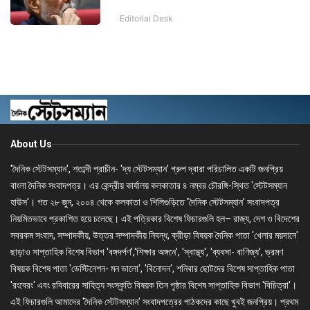
Editorial Desk
About Us
'দৈনিক স্টেটসম্যান', শতাব্দী প্রাচীন- 'দ্য স্টেটসম্যান' গ্রুপ দ্বারা পরিচালিত একটি জনপ্রিয়
বাংলা দৈনিক সংবাদপত্র। এর কেন্দ্রীয় কার্যালয় কলকাতার ৪ নম্বর চৌরঙ্গি-স্থিত 'স্টেটসম্যান
হাউস'। গত ২৮ জুন, ২০০৪ থেকে কলকাতা ও শিলিগুড়িতে 'দৈনিক স্টেটসম্যান' সংবাদপত্র
নিয়মিতভাবে প্রকাশিত হয়ে চলেছে। এই পত্রিকার বিশেষ ফিচারগুলি হল– রাজ্য, দেশ ও বিদেশের
সবরকম সংবাদ, সম্পাদকীয়, উত্তর সম্পাদকীয় নিবন্ধ, ক্রীড়া বিষয়ক দৈনিক পাতা 'খেলার ময়দানে'
ছাড়াও সাপ্তাহিক বিশেষ বিভাগ 'বঙ্গদর্পণ','শিক্ষার অঙ্গনে', 'স্বাস্থ্য', 'ব্যবসা- বাণিজ্য', ভ্রমণ
বিষয়ক বিশেষ পাতা 'ডেস্টিনেশন- মন ভালো', 'বিনোদন', শনিবার ছোটদের বিশেষ সাপ্তাহিক পাতা
'রংবেরং' এবং রবিবারের সাহিত্য সংস্কৃতি বিষয়ক তিন পৃষ্ঠার বিশেষ সাপ্তাহিক বিভাগ 'বিচিত্রা'।
এই ফিচারগুলি আমাদের 'দৈনিক স্টেটসম্যান' সংবাদপত্রের পাঠকদের কাছে খুবই জনপ্রিয়। প্রথম