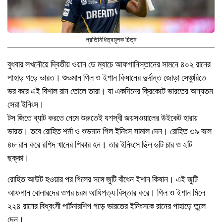
প্রতিনিধিত্বমূলক চিত্র
বুধবার লখনৌয়ে দ্বিতীয় ওয়ান ডে ম্যাচে আফগানিস্তানের সামনে ৪০২ রানের
পাহাড় গড়ে ভারত। শুভমান গিল ও ইশান কিষানের দুর্দান্ত জোড়া সেঞ্চুরিতে
ভর করে এই বিশাল রান তোলে তারা। যা একদিনের ক্রিকেটে ভারতের অন্যতম
সেরা ইনিংস।
টস জিতে ব্যাট করতে নেমে শুরুতেই যশস্বী জয়সওয়ালের উইকেট হারায়
ভারত। তবে রোহিত শর্মা ও শুভমান গিল ইনিংস সামাল দেন। রোহিত ৩৯ বলে
৪৮ রান করে রশিদ খানের শিকার হন। তার ইনিংসে ছিল ৬টি চার ও ২টি
ছক্কা।
রোহিত আউট হওয়ার পর গিলের সঙ্গে জুটি বাঁধেন ইশান কিষান। এই জুটি
আফগান বোলারদের ওপর চরম আধিপত্য বিস্তার করে। গিল ও ইশান মিলে
২২৪ রানের বিধ্বংসী পার্টনারশিপ গড়ে ভারতের ইনিংসকে রানের পাহাড়ে তুলে
দেন।