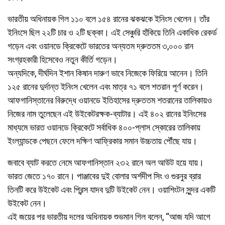
ভারতীয় অধিনায়ক গিল ১১০ বলে ১৫৪ রানের ঝকঝকে ইনিংস খেলেন। তাঁর
ইনিংসে ছিল ২২টি চার ও ২টি ছক্কা। এই সেঞ্চুরি হাঁকিয়ে তিনি একাধিক রেকর্ড
গড়েন এবং ওয়ানডে ক্রিকেটে ভারতের অন্যতম দ্রুততম ৩,০০০ রান
সংগ্রহকারী হিসেবেও নতুন কীর্তি গড়েন।
অন্যদিকে, দীর্ঘদিন ইশান কিষান দারুণ ভাবে নিজেকে ফিরিয়ে আনেন। তিনি
১২৫ রানের দুর্দান্ত ইনিংস খেলেন এবং মাত্র ৭১ বলে শতরান পূর্ণ করেন।
আফগানিস্তানের বিরুদ্ধে ওয়ানডে ইতিহাসের দ্রুততম শতরানের তালিকায়ও
নিজের নাম তুলেছেন এই উইকেটরক্ষক-ব্যাটার। এই ৪০২ রানের ইনিংসের
মাধ্যমে ভারত ওয়ানডে ক্রিকেটে সর্বাধিক ৪০০-প্লাস স্কোরের তালিকায়
ইংল্যান্ডকে পেছনে ফেলে দক্ষিণ আফ্রিকার সমান উচ্চতায় পৌঁছে যায়।
জবাবে ব্যাট করতে নেমে আফগানিস্তান ২৩২ রানে অল আউট হয়ে যায়।
ভারত জেতে ১৭০ রানে। পাঞ্জাবের দুই বোলার অর্শদীপ সিং ও গুরনুর ব্রার
তিনটি করে উইকেট এবং প্রিন্স যাদব দুটি উইকেট নেন। ওয়াশিংটন সুন্দর একটি
উইকেট নেন।
এই জয়ের পর ভারতীয় দলের অধিনায়ক শুভমান গিল বলেন, “আজ যদি আগে