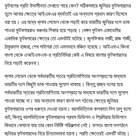
ফুটবলের প্রতি উদাসীনতা দেখাতে পারে কেন? সঠিকসময়ে জুনিয়র ফুটবলারদের
তুলে আনার ক্ষেত্রে আইএফএর ব্যর্থতাই এর অন্যতম প্রধান কারণ হিসেবে
ধরা হয়। এর মধ্যে ক্লাব লেভেল থেকে লড়াই করে ভারতীয় জুনিয়র দলে ডাক
পাওয়া ফুটবলাররাও বঞ্চনার শিকার হয়ে পড়ছে। বেঙ্গল ফুটবল একাডেমির
একাধিক ফুটবলারের ক্ষেত্রে তো এমনটাই ঘটেছে। জুলফিকার গাজী, রাজ গাজী,
ঠাকুরদাস হাজরা, শেখ সাইলরা তো এমনভাবে বঞ্চিত হয়েছে। আইএফএ কিংবা
বাংলা থেকে এআইএফএফ-র প্রতিনিধিরা কেউ এ বিষয়ে বাংলার ফুটবলারদের
নিয়ে লড়াই করেননা।
ক্লাব লেভেল থেকে সর্বভারতীয় স্তরে প্রতিযোগিতায় অংশগ্রহণের মাধ্যমে
ভারতীয় দলে কিছুটা ডাক পাওয়ার সুযোগ থাকছে। কিন্তু রাজ্য দলের হয়ে
সর্বভারতীয় স্তরের প্রতিযোগিতায় অংশগ্রহণের মাধ্যমে ভারতীয় দলে সুযোগ
পাওয়া যাচ্ছে না। যার অন্যতম কারণ বাংলা দল গঠনের ক্ষেত্রে জুনিয়র
ফুটবলারদের ওপর গুরুত্ব দেওয়া হয়না। বয়সভিত্তিক কলকাতা লিগ চালু হলো
বটে, কিন্তু বয়সভিত্তিক ফুটবলারদের প্রথম ডিভিশন ও প্রিমিয়ার ডিভিশনে
কিভাবে খেলানো যায় তার কোন নির্দিষ্ট পরিকল্পনা নেই। ফলতঃ বাংলা দলগঠনে
জুনিয়র ফুটবলারদের নিয়ে চিন্তাভাবনা হয়না। প্রতি ক্ষেত্রেই এমনটি ঘটছে।