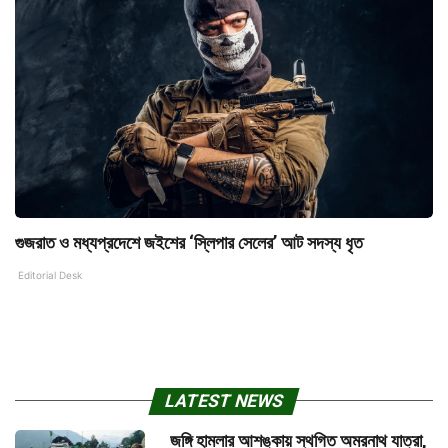
গুজরাত ও মধ্যপ্রদেশে জইশের ‘স্লিপার সেলের’ আট সদস্য ধৃত
Editorial Desk
LATEST NEWS
জঙ্গি হামলার আশঙ্কায় স্থগিত অমরনাথ যাত্রা,