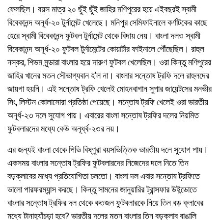
ফেলছিল। বয়স মাত্র ২০ ছুঁই ছুঁই জাহির মণিপুরের হয়ে এইবছরই স্বামী
বিবেকানন্দ অনূর্ধ-২০ টুর্নামেন্ট খেলেছে। মনিপুর সেমিফাইনালে কর্ণাটকের কাছে
হেরে স্বামী বিবেকানন্দ ফুটবল টুর্নামেন্ট থেকে বিদায় নেয়। বাংলা দলও স্বামী
বিবেকানন্দ অনূর্ধ-২০ ফুটবল টুর্নামেন্টের কোয়ার্টার ফাইনালে পৌঁছেছিল। রাহুল
নস্কর, শিভম মুন্ডারা বাংলার হয়ে দারুণ ফুটবল খেলেছিল। ওরা কিন্তু মণিপুরের
জাহির খানের মতন সৌভাগ্যবান হ’ল না। বাংলার সন্তোষ ট্রফি দলে রাহুলদের
জায়গা হয়নি। এই সন্তোষ ট্রফি খেলেই মোহনবাগান সুপার জায়েন্টসের মনভীর
সিং, লিস্টন কোলাসোরা প্রতিষ্ঠা পেয়েছে। সন্তোষ ট্রফি খেলেই ওরা ভারতীয়
অনূর্ধ-২৩ দলে সুযোগ পায়। এবারের বাংলা সন্তোষ ট্রফির দলের নিয়মিত
ফুটবলারদের মধ্যে কেউ অনূর্ধ্ব-২৩র নয়।
এর জন্যই বাংলা থেকে পিভি বিষ্ণুরা বয়সভিত্তিক ভারতীয় দলে সুযোগ পায়।
একসময় বাংলার সন্তোষ ট্রফির ফুটবলারদের নিজেদের দলে নিতে তিন
বড়ক্লাবের মধ্যে প্রতিযোগিতা চলতো। বাংলা দল এবার সন্তোষ ট্রফিতে
ভালো পারফরম্যান্স করছে। কিন্তু সামনের জানুয়ারির ট্রান্সফার উইন্ডোতে
বাংলার সন্তোষ ট্রফির দল থেকে কতজন ফুটবলারকে নিয়ে তিন বড় ক্লাবের
মধ্যে টানাহ্যাঁচড়া হবে? ভারতীয় দলের মতন বাংলার তিন বড়ক্লাব বাঙালি