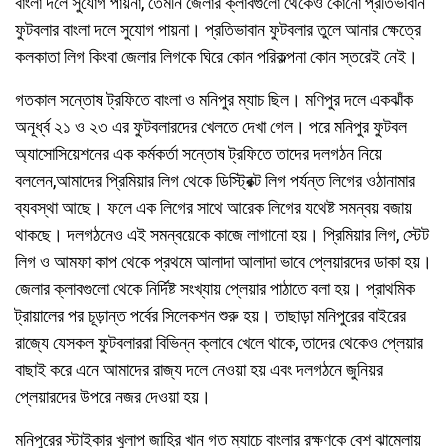
বাংলা দলে সুযোগ পায়না, তেমনি জেলার ক্লাবগুলো থেকেও কোনো প্রতিভাবান
ফুটবলার বাংলা দলে সুযোগ পায়না। প্রতিভাবান ফুটবলার তুলে আনার ক্ষেত্রে
কলকাতা লিগ কিংবা জেলার লিগকে ঘিরে কোন পরিকল্পনা কোন স্তরেই নেই।
গতকাল সন্তোষ ট্রফিতে বাংলা ও মনিপুর ম্যাচ ছিল। মণিপুর দলে একঝাঁক
অনূর্ধ্ব ২১ ও ২৩ এর ফুটবলারদের খেলতে দেখা গেল। পরে মনিপুর ফুটবল
অ্যাসোসিয়েশনের এক কর্মকর্তা সন্তোষ ট্রফিতে তাদের দলগঠন নিয়ে
বললেন,আমাদের প্রিমিয়ার লিগ থেকে ডিস্ট্রিক্ট লিগ পর্যন্ত লিগের ওঠানামার
ব্যবস্থা আছে। ফলে এক লিগের সাথে আরেক লিগের যথেষ্ট সমন্বয় বজায়
থাকছে। দলগঠনেও এই সমন্বয়েকে কাজে লাগানো হয়। প্রিমিয়ার লিগ, স্টেট
লিগ ও আমফা কাপ থেকে প্রথমে আলাদা আলাদা ভাবে প্লেয়ারদের ডাকা হয়।
জেলার ক্লাবগুলো থেকে নির্দিষ্ট সংখ্যায় প্লেয়ার পাঠাতে বলা হয়। প্রাথমিক
ট্রায়ালের পর চূড়ান্ত পর্বের সিলেকশন শুরু হয়। তাছাড়া মনিপুরের বাইরের
রাজ্যে যেসকল ফুটবলাররা বিভিন্ন ক্লাবে খেলে থাকে, তাদের থেকেও প্লেয়ার
বাছাই করে এনে আমাদের রাজ্য দলে নেওয়া হয় এবং দলগঠনে জুনিয়র
প্লেয়ারদের উপরে নজর দেওয়া হয়।
মনিপুরের স্টাইকার খুলাপ জাহির খান গত ম্যাচে বাংলার রক্ষণকে বেশ ঝামেলায়