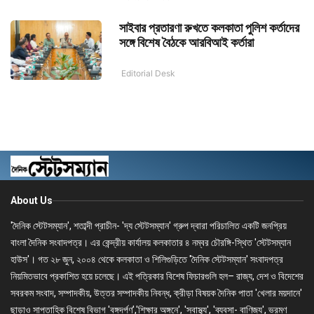
সাইবার প্রতারণা রুখতে কলকাতা পুলিশ কর্তাদের
সঙ্গে বিশেষ বৈঠকে আরবিআই কর্তারা
Editorial Desk
About Us
'দৈনিক স্টেটসম্যান', শতাব্দী প্রাচীন- 'দ্য স্টেটসম্যান' গ্রুপ দ্বারা পরিচালিত একটি জনপ্রিয়
বাংলা দৈনিক সংবাদপত্র। এর কেন্দ্রীয় কার্যালয় কলকাতার ৪ নম্বর চৌরঙ্গি-স্থিত 'স্টেটসম্যান
হাউস'। গত ২৮ জুন, ২০০৪ থেকে কলকাতা ও শিলিগুড়িতে 'দৈনিক স্টেটসম্যান' সংবাদপত্র
নিয়মিতভাবে প্রকাশিত হয়ে চলেছে। এই পত্রিকার বিশেষ ফিচারগুলি হল– রাজ্য, দেশ ও বিদেশের
সবরকম সংবাদ, সম্পাদকীয়, উত্তর সম্পাদকীয় নিবন্ধ, ক্রীড়া বিষয়ক দৈনিক পাতা 'খেলার ময়দানে'
ছাড়াও সাপ্তাহিক বিশেষ বিভাগ 'বঙ্গদর্পণ','শিক্ষার অঙ্গনে', 'স্বাস্থ্য', 'ব্যবসা- বাণিজ্য', ভ্রমণ