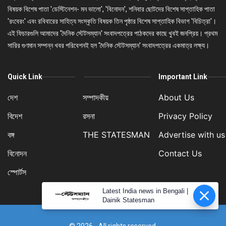
বিষয়ক বিশেষ পাতা 'ডেস্টিনেশন- মন ভালো', 'বিনোদন', শনিবার ছোটদের বিশেষ সাপ্তাহিক পাতা
'রংবেরং' এবং রবিবারের সাহিত্য সংস্কৃতি বিষয়ক তিন পৃষ্ঠার বিশেষ সাপ্তাহিক বিভাগ 'বিচিত্রা'।
এই ফিচারগুলি আমাদের 'দৈনিক স্টেটসম্যান' সংবাদপত্রের পাঠকদের কাছে খুবই জনপ্রিয়। প্রথম
সারির গুণমান সম্পন্ন খবর পরিবেশনই হল 'দৈনিক স্টেটসম্যান' সংবাদপত্রের একমাত্র লক্ষ্য।
Quick Link
Important Link
দেশ
সম্পাদকীয়
About Us
বিদেশ
রসনা
Privacy Policy
বঙ্গ
THE STATESMAN
Advertise with us
বিনোদন
Contact Us
স্পোর্টস
Latest India news in Bengali |
Dainik Statesman