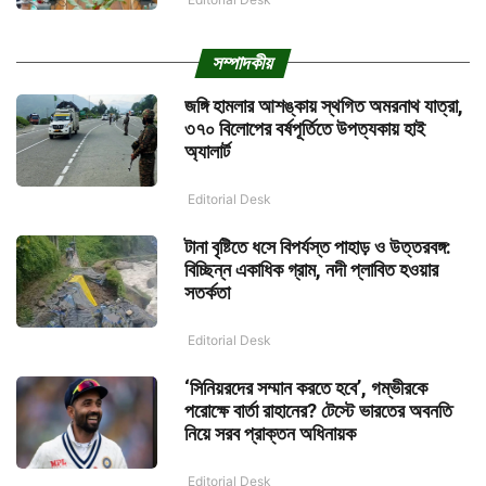
সম্পাদকীয়
জঙ্গি হামলার আশঙ্কায় স্থগিত অমরনাথ যাত্রা,
৩৭০ বিলোপের বর্ষপূর্তিতে উপত্যকায় হাই
অ্যালার্ট
Editorial Desk
টানা বৃষ্টিতে ধসে বিপর্যস্ত পাহাড় ও উত্তরবঙ্গ:
বিচ্ছিন্ন একাধিক গ্রাম, নদী প্লাবিত হওয়ার
সতর্কতা
Editorial Desk
‘সিনিয়রদের সম্মান করতে হবে’, গম্ভীরকে
পরোক্ষে বার্তা রাহানের? টেস্টে ভারতের অবনতি
নিয়ে সরব প্রাক্তন অধিনায়ক
Editorial Desk