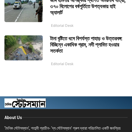
জঙ্গি হামলার আশঙ্কায় স্থগিত অমরনাথ যাত্রা,
৩৭০ বিলোপের বর্ষপূর্তিতে উপত্যকায় হাই
অ্যালার্ট
Editorial Desk
টানা বৃষ্টিতে ধসে বিপর্যস্ত পাহাড় ও উত্তরবঙ্গ:
বিচ্ছিন্ন একাধিক গ্রাম, নদী প্লাবিত হওয়ার
সতর্কতা
Editorial Desk
About Us
'দৈনিক স্টেটসম্যান', শতাব্দী প্রাচীন- 'দ্য স্টেটসম্যান' গ্রুপ দ্বারা পরিচালিত একটি জনপ্রিয়