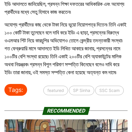
ইডি আদালতে জানিয়েছিল, প্রসন্ন শিক্ষা দফতরের আধিকারিক এবং অযোগ্য
প্রার্থীদের মধ্যে সেতু হিসাবে কাজ করতেন৷
অযোগ্য প্রার্থীদের কাছ থেকে টাকা নিয়ে ভুয়ো নিয়োগপত্র দিতেন৷ তিনি একাই
১০০ কোটি টাকা তুলেছেন বলে দাবি করে ইডি৷ এ ছাড়া, প্রসন্নের বিরুদ্ধে
ওএমআর শিট নিয়ে কারচুপির অভিযোগও তোলে কেন্দ্রীয় তদন্তকারী সংস্থা৷
গত ফেব্রুয়ারি মাসে আদালতে ইডি লিখিত আকারে জানায়, প্রসন্নের নামে
১০০টির বেশি সংস্থা রয়েছে৷ তিনি একাই ২০০টির বেশি অ্যাকাউন্টের মালিক
অথবা নিয়ন্ত্রক৷ প্রসন্ন বিপুল পরিমাণ সম্পত্তি কিনেছেন বলেও দাবি করে
ইডি৷ তারা জানায়, ওই সমস্ত সম্পত্তি কেনা হয়েছে অত্যন্ত কম দামে৷
Tags:
featured
SP Sinha
SSC Scam
RECOMMENDED