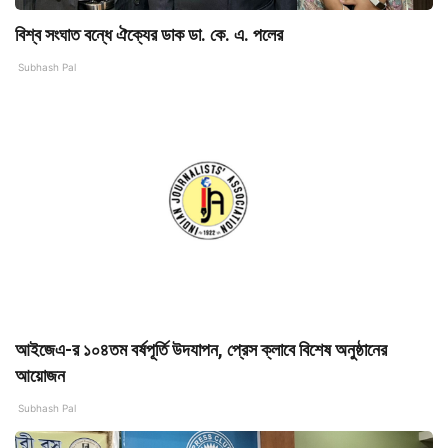
বিশ্ব সংঘাত বন্ধে ঐক্যের ডাক ডা. কে. এ. পলের
Subhash Pal
আইজেএ-র ১০৪তম বর্ষপূর্তি উদযাপন, প্রেস ক্লাবে বিশেষ অনুষ্ঠানের
আয়োজন
Subhash Pal