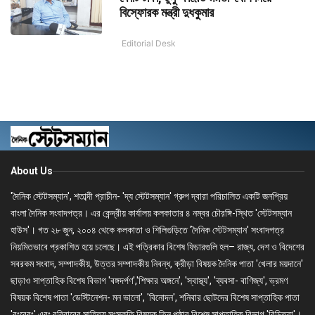
বিস্ফোরক মন্ত্রী দুধকুমার
Editorial Desk
About Us
'দৈনিক স্টেটসম্যান', শতাব্দী প্রাচীন- 'দ্য স্টেটসম্যান' গ্রুপ দ্বারা পরিচালিত একটি জনপ্রিয়
বাংলা দৈনিক সংবাদপত্র। এর কেন্দ্রীয় কার্যালয় কলকাতার ৪ নম্বর চৌরঙ্গি-স্থিত 'স্টেটসম্যান
হাউস'। গত ২৮ জুন, ২০০৪ থেকে কলকাতা ও শিলিগুড়িতে 'দৈনিক স্টেটসম্যান' সংবাদপত্র
নিয়মিতভাবে প্রকাশিত হয়ে চলেছে। এই পত্রিকার বিশেষ ফিচারগুলি হল– রাজ্য, দেশ ও বিদেশের
সবরকম সংবাদ, সম্পাদকীয়, উত্তর সম্পাদকীয় নিবন্ধ, ক্রীড়া বিষয়ক দৈনিক পাতা 'খেলার ময়দানে'
ছাড়াও সাপ্তাহিক বিশেষ বিভাগ 'বঙ্গদর্পণ','শিক্ষার অঙ্গনে', 'স্বাস্থ্য', 'ব্যবসা- বাণিজ্য', ভ্রমণ
বিষয়ক বিশেষ পাতা 'ডেস্টিনেশন- মন ভালো', 'বিনোদন', শনিবার ছোটদের বিশেষ সাপ্তাহিক পাতা
'রংবেরং' এবং রবিবারের সাহিত্য সংস্কৃতি বিষয়ক তিন পৃষ্ঠার বিশেষ সাপ্তাহিক বিভাগ 'বিচিত্রা'।