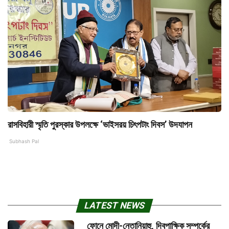
রাসবিহারী স্মৃতি পুরস্কার উপলক্ষে ‘ভাইসরয় চিৎপটাং দিবস’ উদযাপন
Subhash Pal
LATEST NEWS
ফোনে মোদী-নেতানিয়াহু, দ্বিপাক্ষিক সম্পর্কের