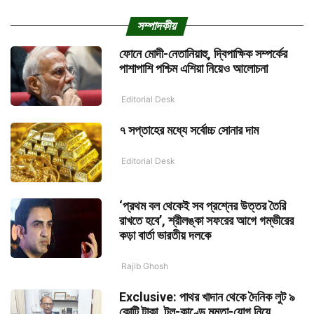
সম্পাদকীয়
ফোনে মোদী-নেতানিয়াহু, দ্বিপাক্ষিক সম্পর্কের
পাশাপাশি পশ্চিম এশিয়া নিয়েও আলোচনা
Editorial Desk
৭ সপ্তাহের মধ্যে সর্বোচ্চ সোনার দাম
Editorial Desk
‘প্রথম বল থেকেই সব প্রশ্নের উত্তর তৈরি
রাখতে হবে’, শ্রীলঙ্কা সফরের আগে গম্ভীরের
কড়া বার্তা ভারতীয় দলকে
Rajib Ghosh
Exclusive: পাথর খাদান থেকে দৈনিক লুট ৯
কোটি টাকা, টুলু-কাণ্ডে মমতা-যোগ নিয়ে