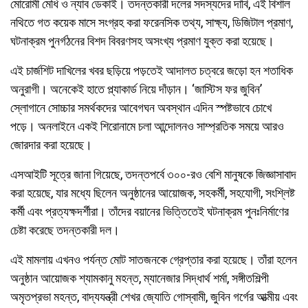
মোরোমী মেধি ও ন্যাব ডেকাই। তদন্তকারী দলের সদস্যদের দাবি, এই বিশাল
নথিতে গত কয়েক মাসে সংগ্রহ করা ফরেনসিক তথ্য, সাক্ষ্য, ডিজিটাল প্রমাণ,
ঘটনাক্রম পুনর্গঠনের বিশদ বিবরণসহ অসংখ্য প্রমাণ যুক্ত করা হয়েছে।
এই চার্জশিট দাখিলের খবর ছড়িয়ে পড়তেই আদালত চত্বরে জড়ো হন শতাধিক
অনুরাগী। অনেকেই হাতে প্ল্যাকার্ড নিয়ে দাঁড়ান। ‘জাস্টিস ফর জুবিন’
স্লোগানে সোচ্চার সমর্থকদের আবেগঘন অবস্থান এদিন স্পষ্টভাবে চোখে
পড়ে। অনলাইনে একই শিরোনামে চলা আন্দোলনও সাম্প্রতিক সময়ে আরও
জোরদার করা হয়েছে।
এসআইটি সূত্রে জানা গিয়েছে, তদন্তপর্বে ৩০০-রও বেশি মানুষকে জিজ্ঞাসাবাদ
করা হয়েছে, যার মধ্যে ছিলেন অনুষ্ঠানের আয়োজক, সহকর্মী, সহযোগী, সংশ্লিষ্ট
কর্মী এবং প্রত্যক্ষদর্শীরা। তাঁদের বয়ানের ভিত্তিতেই ঘটনাক্রম পুনঃনির্মাণের
চেষ্টা করেছে তদন্তকারী দল।
এই মামলায় এখনও পর্যন্ত মোট সাতজনকে গ্রেপ্তার করা হয়েছে। তাঁরা হলেন
অনুষ্ঠান আয়োজক শ্যামকানু মহন্ত, ম্যানেজার সিদ্ধার্থ শর্মা, সঙ্গীতশিল্পী
অমৃতপ্রভা মহন্ত, বাদ্যযন্ত্রী শেখর জ্যোতি গোস্বামী, জুবিন গর্গের আত্মীয় এবং