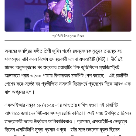
প্রতিনিধিত্বমূলক চিত্র
অসমের জনপ্রিয় সঙ্গীত শিল্পী জুবিন গর্গের রহস্যজনক মৃত্যুর তদন্তে বড়
সাফল্যের দাবি করল বিশেষ তদন্তকারী দল বা এসআইটি (সিট)। দীর্ঘ দুই
মাসের অনুসন্ধানের পর শুক্রবার গুয়াহাটির চিফ জুডিশিয়াল ম্যাজিস্ট্রেট
আদালতে প্রায় ৩৫০০ পাতার বিশালাকার চার্জশিট পেশ করেছে। এই চার্জশিট
পেশের সঙ্গে-সঙ্গেই বহু প্রতীক্ষিত মামলাটি বিচারপর্বে প্রবেশের দিকে আরও এক
ধাপ অগ্রসর হল।
এফআইআর নম্বর ১৮/২০২৫-এর আওতায় দাখিল হওয়া এই চার্জশিট
আদালতে জমা দেন সিট-এর সদস্য রোজি কলিতা। সেই সময় উপস্থিত ছিলেন
তদন্তকারী দলের ঊর্ধ্বতন আধিকারিকরাও। প্রসঙ্গত, এসআইটি-র নেতৃত্বে
ছিলেন এসডিজিপি মুন্না প্রসাদ গুপ্তা। তাঁর সঙ্গে তদন্তে যুক্ত ছিলেন