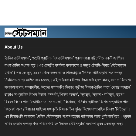
About Us
'দৈনিক স্টেটসম্যান', শতাব্দী প্রাচীন- 'দ্য স্টেটসম্যান' গ্রুপ দ্বারা পরিচালিত একটি জনপ্রিয়
বাংলা দৈনিক সংবাদপত্র। এর কেন্দ্রীয় কার্যালয় কলকাতার ৪ নম্বর চৌরঙ্গি-স্থিত 'স্টেটসম্যান
হাউস'। গত ২৮ জুন, ২০০৪ থেকে কলকাতা ও শিলিগুড়িতে 'দৈনিক স্টেটসম্যান' সংবাদপত্র
নিয়মিতভাবে প্রকাশিত হয়ে চলেছে। এই পত্রিকার বিশেষ ফিচারগুলি হল– রাজ্য, দেশ ও বিদেশের
সবরকম সংবাদ, সম্পাদকীয়, উত্তর সম্পাদকীয় নিবন্ধ, ক্রীড়া বিষয়ক দৈনিক পাতা 'খেলার ময়দানে'
ছাড়াও সাপ্তাহিক বিশেষ বিভাগ 'বঙ্গদর্পণ','শিক্ষার অঙ্গনে', 'স্বাস্থ্য', 'ব্যবসা- বাণিজ্য', ভ্রমণ
বিষয়ক বিশেষ পাতা 'ডেস্টিনেশন- মন ভালো', 'বিনোদন', শনিবার ছোটদের বিশেষ সাপ্তাহিক পাতা
'রংবেরং' এবং রবিবারের সাহিত্য সংস্কৃতি বিষয়ক তিন পৃষ্ঠার বিশেষ সাপ্তাহিক বিভাগ 'বিচিত্রা'।
এই ফিচারগুলি আমাদের 'দৈনিক স্টেটসম্যান' সংবাদপত্রের পাঠকদের কাছে খুবই জনপ্রিয়। প্রথম
সারির গুণমান সম্পন্ন খবর পরিবেশনই হল 'দৈনিক স্টেটসম্যান' সংবাদপত্রের একমাত্র লক্ষ্য।