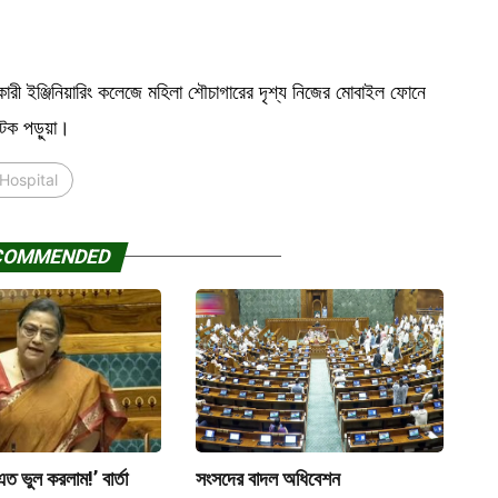
কারী ইঞ্জিনিয়ারিং কলেজে মহিলা শৌচাগারের দৃশ্য নিজের মোবাইল ফোনে
 টেক পড়ুয়া।
Hospital
COMMENDED
এত ভুল করলাম!’ বার্তা
সংসদের বাদল অধিবেশন