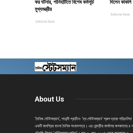
কর ঘটনার, পানিহাটিতে বিশেষ কর্মসূচি
দিলেন কাকলি
মুখ্যমন্ত্রীর
Editorial Desk
Editorial Desk
About Us
'দৈনিক স্টেটসম্যান', শতাব্দী প্রাচীন- 'দ্য স্টেটসম্যান' গ্রুপ দ্বারা পরিচালিত
একটি জনপ্রিয় বাংলা দৈনিক সংবাদপত্র। এর কেন্দ্রীয় কার্যালয় কলকাতার ৪ 
চৌরঙ্গি-স্থিত 'স্টেটসম্যান হাউস'। গত ২৮ জুন, ২০০৪ থেকে কলকাতা ও