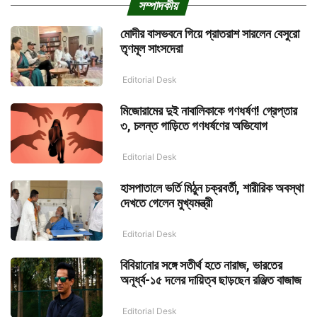
সম্পাদকীয়
মোদীর বাসভবনে গিয়ে প্রাতরাশ সারলেন বেসুরো
তৃণমূল সাংসদেরা
Editorial Desk
মিজোরামের দুই নাবালিকাকে গণধর্ষণ! গ্রেপ্তার
৩, চলন্ত গাড়িতে গণধর্ষণের অভিযোগ
Editorial Desk
হাসপাতালে ভর্তি মিঠুন চক্রবর্তী, শারীরিক অবস্থা
দেখতে গেলেন মুখ্যমন্ত্রী
Editorial Desk
বিবিয়ানোর সঙ্গে সতীর্থ হতে নারাজ, ভারতের
অনূর্ধ্ব-১৫ দলের দায়িত্ব ছাড়ছেন রঞ্জিত বাজাজ
Editorial Desk