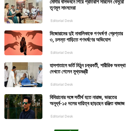
মোদীর বাসভবনে গিয়ে প্রাতরাশ সারলেন বেসুরো
তৃণমূল সাংসদেরা
Editorial Desk
মিজোরামের দুই নাবালিকাকে গণধর্ষণ! গ্রেপ্তার
৩, চলন্ত গাড়িতে গণধর্ষণের অভিযোগ
Editorial Desk
হাসপাতালে ভর্তি মিঠুন চক্রবর্তী, শারীরিক অবস্থা
দেখতে গেলেন মুখ্যমন্ত্রী
Editorial Desk
বিবিয়ানোর সঙ্গে সতীর্থ হতে নারাজ, ভারতের
অনূর্ধ্ব-১৫ দলের দায়িত্ব ছাড়ছেন রঞ্জিত বাজাজ
Editorial Desk