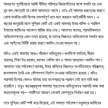
সাধারণত পুনর্বিবেচনা আর্জি সীমিত পরিসরে বিচারপতিদের কক্ষে শুনানি হয় এবং
খুব কম ক্ষেত্রেই তা খোলা আদালতে আসে। তবে এই মামলার গুরুত্বের কারণে
খোলা শুনানির দাবি বিশেষ তাৎপর্যপূর্ণ বলে মনে করছেন আইনজীবী মহল। এ
বছরের জানুয়ারি মাসে সুপ্রিম কোর্ট এই একই মামলায় উমর খালিদ ও শরজিল
ইমামের জামিনের আবেদন খারিজ করে দেয়। আদালত জানায়, প্রাথমিকভাবে
অভিযোগপত্রে এমন তথ্য রয়েছে, যা তাদের বিরুদ্ধে অভিযোগকে সমর্থন করে
এবং আইনের নির্দিষ্ট ধারার কারণে জামিন দেওয়া সম্ভব নয়।
যদিও একই মামলায় আরও পাঁচজন অভিযুক্ত—গুলফিশা ফাতিমা, মীরান
হায়দার, শিফা উর রহমান, মহম্মদ সেলিম খান ও শাদাব আহমেদ—জামিন পান।
আদালত তার পর্যবেক্ষণে জানায়, উমর খালিদের বিরুদ্ধে সংগঠিতভাবে পরিকল্পনা,
জনসমাগম তৈরি এবং কৌশলগত নির্দেশ দেওয়ার অভিযোগ রয়েছে। যদিও
সরাসরি হিংসার কোনও ঘটনায় তার অংশগ্রহণের প্রমাণ নেই বলে দাবি করা
হয়েছিল। তবুও ষড়যন্ত্রমূলক মামলায় প্রত্যেক অভিযুক্তের সরাসরি কাজ করা
বাধ্যতামূলক নয়— সমষ্টিগত আচরণ থেকেই যোগসূত্র নির্ধারণ করা হয়।
তবে সুপ্রিম কোর্ট স্পষ্ট করে দিয়েছে, এই সমস্ত পর্যবেক্ষণ শুধুমাত্র জামিনের