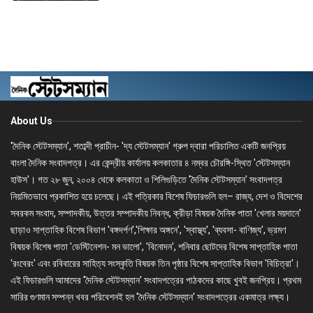
About Us
'দৈনিক স্টেটসম্যান', শতাব্দী প্রাচীন- 'দ্য স্টেটসম্যান' গ্রুপ দ্বারা পরিচালিত একটি জনপ্রিয়
বাংলা দৈনিক সংবাদপত্র। এর কেন্দ্রীয় কার্যালয় কলকাতার ৪ নম্বর চৌরঙ্গি-স্থিত 'স্টেটসম্যান
হাউস'। গত ২৮ জুন, ২০০৪ থেকে কলকাতা ও শিলিগুড়িতে 'দৈনিক স্টেটসম্যান' সংবাদপত্র
নিয়মিতভাবে প্রকাশিত হয়ে চলেছে। এই পত্রিকার বিশেষ ফিচারগুলি হল– রাজ্য, দেশ ও বিদেশের
সবরকম সংবাদ, সম্পাদকীয়, উত্তর সম্পাদকীয় নিবন্ধ, ক্রীড়া বিষয়ক দৈনিক পাতা 'খেলার ময়দানে'
ছাড়াও সাপ্তাহিক বিশেষ বিভাগ 'বঙ্গদর্পণ','শিক্ষার অঙ্গনে', 'স্বাস্থ্য', 'ব্যবসা- বাণিজ্য', ভ্রমণ
বিষয়ক বিশেষ পাতা 'ডেস্টিনেশন- মন ভালো', 'বিনোদন', শনিবার ছোটদের বিশেষ সাপ্তাহিক পাতা
'রংবেরং' এবং রবিবারের সাহিত্য সংস্কৃতি বিষয়ক তিন পৃষ্ঠার বিশেষ সাপ্তাহিক বিভাগ 'বিচিত্রা'।
এই ফিচারগুলি আমাদের 'দৈনিক স্টেটসম্যান' সংবাদপত্রের পাঠকদের কাছে খুবই জনপ্রিয়। প্রথম
সারির গুণমান সম্পন্ন খবর পরিবেশনই হল 'দৈনিক স্টেটসম্যান' সংবাদপত্রের একমাত্র লক্ষ্য।