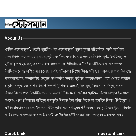
About Us
'দৈনিক স্টেটসম্যান', শতাব্দী প্রাচীন- 'দ্য স্টেটসম্যান' গ্রুপ দ্বারা পরিচালিত একটি জনপ্রিয়
বাংলা দৈনিক সংবাদপত্র। এর কেন্দ্রীয় কার্যালয় কলকাতার ৪ নম্বর চৌরঙ্গি-স্থিত 'স্টেটসম্যান
হাউস'। গত ২৮ জুন, ২০০৪ থেকে কলকাতা ও শিলিগুড়িতে 'দৈনিক স্টেটসম্যান' সংবাদপত্র
নিয়মিতভাবে প্রকাশিত হয়ে চলেছে। এই পত্রিকার বিশেষ ফিচারগুলি হল– রাজ্য, দেশ ও বিদেশের
সবরকম সংবাদ, সম্পাদকীয়, উত্তর সম্পাদকীয় নিবন্ধ, ক্রীড়া বিষয়ক দৈনিক পাতা 'খেলার ময়দানে'
ছাড়াও সাপ্তাহিক বিশেষ বিভাগ 'বঙ্গদর্পণ','শিক্ষার অঙ্গনে', 'স্বাস্থ্য', 'ব্যবসা- বাণিজ্য', ভ্রমণ
বিষয়ক বিশেষ পাতা 'ডেস্টিনেশন- মন ভালো', 'বিনোদন', শনিবার ছোটদের বিশেষ সাপ্তাহিক পাতা
'রংবেরং' এবং রবিবারের সাহিত্য সংস্কৃতি বিষয়ক তিন পৃষ্ঠার বিশেষ সাপ্তাহিক বিভাগ 'বিচিত্রা'।
এই ফিচারগুলি আমাদের 'দৈনিক স্টেটসম্যান' সংবাদপত্রের পাঠকদের কাছে খুবই জনপ্রিয়। প্রথম
সারির গুণমান সম্পন্ন খবর পরিবেশনই হল 'দৈনিক স্টেটসম্যান' সংবাদপত্রের একমাত্র লক্ষ্য।
Quick Link
Important Link