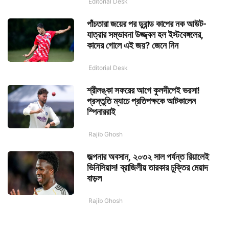
Editorial Desk
পাঁচতারা জয়ের পর ডুরান্ড কাপের নক আউট-
যাত্রার সম্ভাবনা উজ্জ্বল হল ইস্টবেঙ্গলের,
কাদের গোলে এই জয়? জেনে নিন
Editorial Desk
শ্রীলঙ্কা সফরের আগে কুলদীপেই ভরসা!
প্রস্তুতি ম্যাচে প্রতিপক্ষকে আটকালেন
স্পিনাররাই
Rajib Ghosh
জল্পনার অবসান, ২০৩২ সাল পর্যন্ত রিয়ালেই
ভিনিসিয়াস! ব্রাজিলীয় তারকার চুক্তির মেয়াদ
বাড়ল
Rajib Ghosh