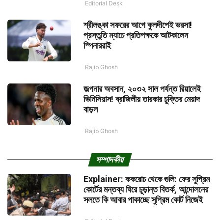
Editorial Desk
শ্রীলঙ্কা সফরের আগে কুলদীপেই ভরসা!
প্রস্তুতি ম্যাচে প্রতিপক্ষকে আটকালেন
স্পিনাররাই
Rajib Ghosh
জল্পনার অবসান, ২০৩২ সাল পর্যন্ত রিয়ালেই
ভিনিসিয়াস! ব্রাজিলীয় তারকার চুক্তির মেয়াদ
বাড়ল
Rajib Ghosh
সম্পাদকীয়
Explainer: ককরোচ থেকে গুলি: ফের সুপ্রিম
কোর্টের মন্তব্য ঘিরে চূড়ান্ত বিতর্ক, আন্দোলনের
সলতে কি আবার পাকাচ্ছে সুপ্রিম কোর্ট নিজেই