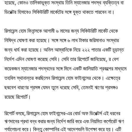
হয়েছে,
কোনও
তালিকাভুক্ত
সংস্থায়
তিনি
ম্যানেজার
পদস্থ
ব্যক্তিত্ব
বা
ডিরেক্টর
হিসাবেও
সিকিউরিটি
মার্কেটের
সঙ্গে
যুক্ত
থাকতে
পারবেন
না।
রিলায়েন্স
হোম
ফিনান্সকে
আগামী ৬
মাসের
জন্য
সিকিউরিটি
মার্কেট
থেকে
নিষিদ্ধ
ঘোষণা
করা হয়েছে।
সঙ্গে
সঙ্গে
৬
লাখ
টাকার
জরিমানাও
সংস্থার
জন্য ধার্য করা হয়েছে। অনিল
আম্বানিকে
নিয়ে
২২২
পাতার
একটি
চূড়ান্ত
নির্দেশ
এদিন
ঘোষণা
করেছে
সেবি।
সেবি
তার
রিপোর্টে
জানিয়েছে, র
বেশ
কয়েকজন
ম্যানেজার
পদস্থদের
সঙ্গে
মিলে
একটি
জালিয়াতি
প্রকল্পের
মাধ্যমে
তহবিল
স্থানান্তর
করছিলেন
রিলায়েন্স
হোম
ফাইনান্সের
থেকে।
এক্ষেত্রে
ছদ্মবেশ
ধারণের
প্রসঙ্গ
যেমন
তুলে
ধরেছে
সেবি, তেমনই
ঋণের
প্রসঙ্গও
রয়েছে
রিপোর্টে।
রিপোর্ট
বলছে,
রিলায়েন্স
হোম
ফাইনান্সের-এর
বোর্ড
অফ
ডিরেক্টর্স
এই
ধরনের
ঋণদানের
প্রথা
বন্ধ
করার
জন্য নির্দেশ জারি
করে
এবং
নিয়মিত
কর্পোরেট
ঋণ
পর্যালোচনা
করে। কিন্তু কোম্পানির এই
আদেশগুলি
উপেক্ষা
করে
হয়।
এটি