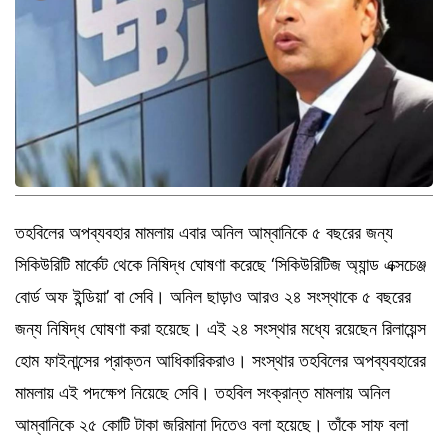
তহবিলের
অপ‍ব্য‍বহার
মামলায়
এবার অনিল
আম্বানিকে
৫
বছরের
জন্য
সিকিউরিটি
মার্কেট
থেকে নিষিদ্ধ
ঘোষণা
করেছে
‘সিকিউরিটিজ
অ্যান্ড
এক্সচেঞ্জ
বোর্ড
অফ
ইন্ডিয়া’
বা সেবি। অনিল
ছাড়াও
আরও
২৪
সংস্থাকে
৫
বছরের
জন্য নিষিদ্ধ
ঘোষণা
করা হয়েছে। এই
২৪
সংস্থার
মধ্যে
রয়েছেন
রিলায়েন্স
হোম
ফাইনান্সের
প্রাক্তন
আধিকারিকরাও।
সংস্থার
তহবিলের
অপ‍ব্য‍বহারের
মামলায়
এই
পদক্ষেপ
নিয়েছে
সেবি। তহবিল
সংক্রান্ত
মামলায়
অনিল
আম্বানিকে
২৫
কোটি টাকা জরিমানা
দিতেও
বলা
হয়েছে। তাঁকে
সাফ
বলা