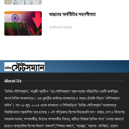
ভারতের অর্থনীতির সহনশীলতা
Editorial Desk
About Us
'দৈনিক স্টেটসম্যান', শতাব্দী প্রাচীন- 'দ্য স্টেটসম্যান' গ্রুপ দ্বারা পরিচালিত একটি জনপ্রিয়
বাংলা দৈনিক সংবাদপত্র। এর কেন্দ্রীয় কার্যালয় কলকাতার ৪ নম্বর চৌরঙ্গি-স্থিত 'স্টেটসম্যান
হাউস'। গত ২৮ জুন, ২০০৪ থেকে কলকাতা ও শিলিগুড়িতে 'দৈনিক স্টেটসম্যান' সংবাদপত্র
নিয়মিতভাবে প্রকাশিত হয়ে চলেছে। এই পত্রিকার বিশেষ ফিচারগুলি হল– রাজ্য, দেশ ও বিদেশের
সবরকম সংবাদ, সম্পাদকীয়, উত্তর সম্পাদকীয় নিবন্ধ, ক্রীড়া বিষয়ক দৈনিক পাতা 'খেলার ময়দানে'
ছাড়াও সাপ্তাহিক বিশেষ বিভাগ 'বঙ্গদর্পণ','শিক্ষার অঙ্গনে', 'স্বাস্থ্য', 'ব্যবসা- বাণিজ্য', ভ্রমণ