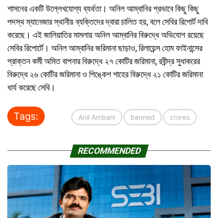
শাসনের
একটি
উল্লেখযোগ্য
ব্যর্থতা। অনিল
আম্বানির
প্রভাবে
কিছু কিছু
পদস্থ
ম্যানেজার
স্থানীয়
ব্যক্তিদের
দ্বারা চালিত হয়,
বলে
সেবির
রিপোর্ট
দাবি
করেছে। এই
জালিয়াতির
মামলায়
অনিল
আম্বানির
বিরুদ্ধে
অভিযোগ
রয়েছে
সেবির
রিপোর্টে। অনিল
আম্বানির
জরিমানা ছাড়াও,
রিলায়েন্স
হোম
ফাইনান্সের
প্রাক্তন
কর্মী অমিত
বাপনার
বিরুদ্ধে
২৭
কোটির
জরিমানা,
রবীন্দ্র
সুধাকরের
বিরুদ্ধে
২৬
কোটির
জরিমানা ও
পিঙ্কেশ
শাহের
বিরুদ্ধে
২১
কোটির
জরিমানা
ধার্য
করেছে
সেবি।
Tags:
Anil Ambani
banned
crores
RECOMMENDED