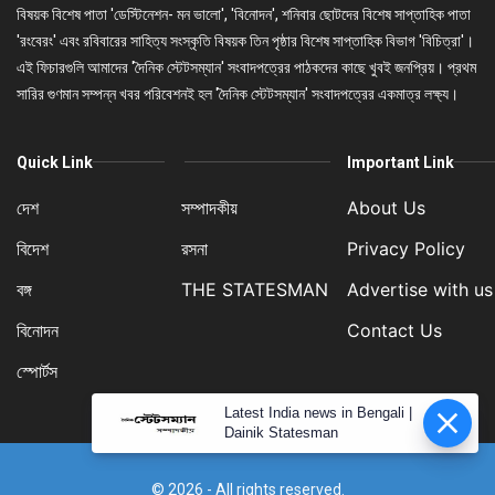
বিষয়ক বিশেষ পাতা 'ডেস্টিনেশন- মন ভালো', 'বিনোদন', শনিবার ছোটদের বিশেষ সাপ্তাহিক পাতা
'রংবেরং' এবং রবিবারের সাহিত্য সংস্কৃতি বিষয়ক তিন পৃষ্ঠার বিশেষ সাপ্তাহিক বিভাগ 'বিচিত্রা'।
এই ফিচারগুলি আমাদের 'দৈনিক স্টেটসম্যান' সংবাদপত্রের পাঠকদের কাছে খুবই জনপ্রিয়। প্রথম
সারির গুণমান সম্পন্ন খবর পরিবেশনই হল 'দৈনিক স্টেটসম্যান' সংবাদপত্রের একমাত্র লক্ষ্য।
Quick Link
Important Link
দেশ
সম্পাদকীয়
About Us
বিদেশ
রসনা
Privacy Policy
বঙ্গ
THE STATESMAN
Advertise with us
বিনোদন
Contact Us
স্পোর্টস
Latest India news in Bengali |
Dainik Statesman
© 2026 - All rights reserved.