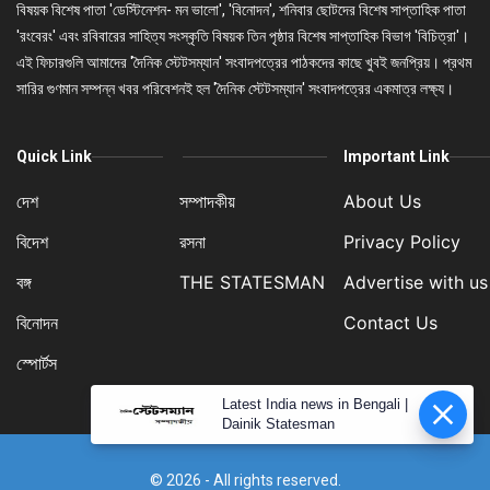
বিষয়ক বিশেষ পাতা 'ডেস্টিনেশন- মন ভালো', 'বিনোদন', শনিবার ছোটদের বিশেষ সাপ্তাহিক পাতা
'রংবেরং' এবং রবিবারের সাহিত্য সংস্কৃতি বিষয়ক তিন পৃষ্ঠার বিশেষ সাপ্তাহিক বিভাগ 'বিচিত্রা'।
এই ফিচারগুলি আমাদের 'দৈনিক স্টেটসম্যান' সংবাদপত্রের পাঠকদের কাছে খুবই জনপ্রিয়। প্রথম
সারির গুণমান সম্পন্ন খবর পরিবেশনই হল 'দৈনিক স্টেটসম্যান' সংবাদপত্রের একমাত্র লক্ষ্য।
Quick Link
Important Link
দেশ
সম্পাদকীয়
About Us
বিদেশ
রসনা
Privacy Policy
বঙ্গ
THE STATESMAN
Advertise with us
বিনোদন
Contact Us
স্পোর্টস
Latest India news in Bengali |
Dainik Statesman
© 2026 - All rights reserved.