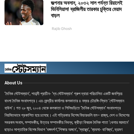
জল্পনার অবসান, ২০৩২ সাল পর্যন্ত রিয়ালেই
ভিনিসিয়াস! ব্রাজিলীয় তারকার চুক্তির মেয়াদ
বাড়ল
Rajib Ghosh
About Us
'দৈনিক স্টেটসম্যান', শতাব্দী প্রাচীন- 'দ্য স্টেটসম্যান' গ্রুপ দ্বারা পরিচালিত একটি জনপ্রিয়
বাংলা দৈনিক সংবাদপত্র। এর কেন্দ্রীয় কার্যালয় কলকাতার ৪ নম্বর চৌরঙ্গি-স্থিত 'স্টেটসম্যান
হাউস'। গত ২৮ জুন, ২০০৪ থেকে কলকাতা ও শিলিগুড়িতে 'দৈনিক স্টেটসম্যান' সংবাদপত্র
নিয়মিতভাবে প্রকাশিত হয়ে চলেছে। এই পত্রিকার বিশেষ ফিচারগুলি হল– রাজ্য, দেশ ও বিদেশের
সবরকম সংবাদ, সম্পাদকীয়, উত্তর সম্পাদকীয় নিবন্ধ, ক্রীড়া বিষয়ক দৈনিক পাতা 'খেলার ময়দানে'
ছাড়াও সাপ্তাহিক বিশেষ বিভাগ 'বঙ্গদর্পণ','শিক্ষার অঙ্গনে', 'স্বাস্থ্য', 'ব্যবসা- বাণিজ্য', ভ্রমণ