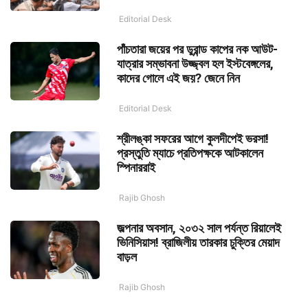
Editorial Desk
পাঁচতারা জয়ের পর ডুরান্ড কাপের নক আউট-
যাত্রার সম্ভাবনা উজ্জ্বল হল ইস্টবেঙ্গলের,
কাদের গোলে এই জয়? জেনে নিন
Editorial Desk
শ্রীলঙ্কা সফরের আগে কুলদীপেই ভরসা!
প্রস্তুতি ম্যাচে প্রতিপক্ষকে আটকালেন
স্পিনাররাই
Rajib Ghosh
জল্পনার অবসান, ২০৩২ সাল পর্যন্ত রিয়ালেই
ভিনিসিয়াস! ব্রাজিলীয় তারকার চুক্তির মেয়াদ
বাড়ল
Rajib Ghosh