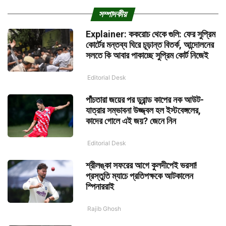
সম্পাদকীয়
Explainer: ককরোচ থেকে গুলি: ফের সুপ্রিম
কোর্টের মন্তব্য ঘিরে চূড়ান্ত বিতর্ক, আন্দোলনের
সলতে কি আবার পাকাচ্ছে সুপ্রিম কোর্ট নিজেই
Editorial Desk
পাঁচতারা জয়ের পর ডুরান্ড কাপের নক আউট-
যাত্রার সম্ভাবনা উজ্জ্বল হল ইস্টবেঙ্গলের,
কাদের গোলে এই জয়? জেনে নিন
Editorial Desk
শ্রীলঙ্কা সফরের আগে কুলদীপেই ভরসা!
প্রস্তুতি ম্যাচে প্রতিপক্ষকে আটকালেন
স্পিনাররাই
Rajib Ghosh