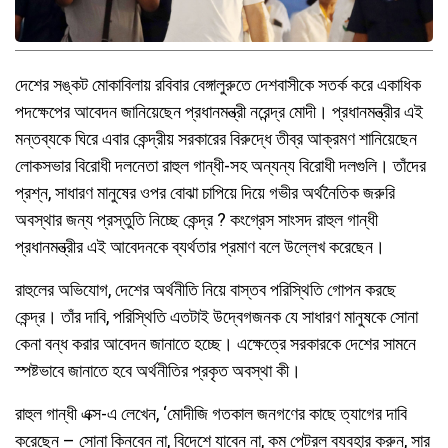
দেশের সঙ্কট মোকাবিলায় রবিবার বেঙ্গালুরুতে দেশবাসীকে সতর্ক করে একাধিক
পদক্ষেপের আবেদন জানিয়েছেন প্রধানমন্ত্রী নরেন্দ্র মোদী। প্রধানমন্ত্রীর এই
মন্তব্যকে ঘিরে এবার কেন্দ্রীয় সরকারের বিরুদ্ধে তীব্র আক্রমণ শানিয়েছেন
লোকসভার বিরোধী দলনেতা রাহুল গান্ধী-সহ অন্যন্য বিরোধী দলগুলি। তাঁদের
প্রশ্ন, সাধারণ মানুষের ওপর বোঝা চাপিয়ে দিয়ে গভীর অর্থনৈতিক জরুরি
অবস্থার জন্য প্রস্তুতি নিচ্ছে কেন্দ্র ?
কংগ্রেস সাংসদ রাহুল গান্ধী
প্রধানমন্ত্রীর এই আবেদনকে ব্যর্থতার প্রমাণ বলে উল্লেখ করেছেন।
রাহুলের অভিযোগ, দেশের অর্থনীতি নিয়ে বাস্তব পরিস্থিতি গোপন করছে
কেন্দ্র। তাঁর দাবি, পরিস্থিতি এতটাই উদ্বেগজনক যে সাধারণ মানুষকে সোনা
কেনা বন্ধ করার আবেদন জানাতে হচ্ছে। এক্ষেত্রে সরকারকে দেশের সামনে
স্পষ্টভাবে জানাতে হবে অর্থনীতির প্রকৃত অবস্থা কী।
রাহুল গান্ধী এক্স-এ লেখেন, ‘মোদীজি গতকাল জনগণের কাছে ত্যাগের দাবি
করেছেন – সোনা কিনবেন না, বিদেশে যাবেন না, কম পেট্রল ব্যবহার করুন, সার