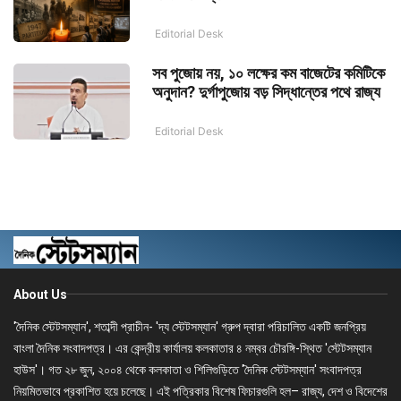
Editorial Desk
সব পুজোয় নয়, ১০ লক্ষের কম বাজেটের কমিটিকে
অনুদান? দুর্গাপুজোয় বড় সিদ্ধান্তের পথে রাজ্য
Editorial Desk
About Us
'দৈনিক স্টেটসম্যান', শতাব্দী প্রাচীন- 'দ্য স্টেটসম্যান' গ্রুপ দ্বারা পরিচালিত একটি জনপ্রিয়
বাংলা দৈনিক সংবাদপত্র। এর কেন্দ্রীয় কার্যালয় কলকাতার ৪ নম্বর চৌরঙ্গি-স্থিত 'স্টেটসম্যান
হাউস'। গত ২৮ জুন, ২০০৪ থেকে কলকাতা ও শিলিগুড়িতে 'দৈনিক স্টেটসম্যান' সংবাদপত্র
নিয়মিতভাবে প্রকাশিত হয়ে চলেছে। এই পত্রিকার বিশেষ ফিচারগুলি হল– রাজ্য, দেশ ও বিদেশের