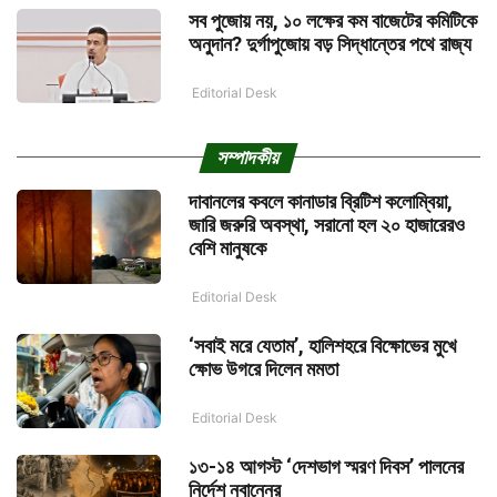
সব পুজোয় নয়, ১০ লক্ষের কম বাজেটের কমিটিকে
অনুদান? দুর্গাপুজোয় বড় সিদ্ধান্তের পথে রাজ্য
Editorial Desk
সম্পাদকীয়
দাবানলের কবলে কানাডার ব্রিটিশ কলোম্বিয়া,
জারি জরুরি অবস্থা, সরানো হল ২০ হাজারেরও
বেশি মানুষকে
Editorial Desk
‘সবাই মরে যেতাম’, হালিশহরে বিক্ষোভের মুখে
ক্ষোভ উগরে দিলেন মমতা
Editorial Desk
১৩-১৪ আগস্ট ‘দেশভাগ স্মরণ দিবস’ পালনের
নির্দেশ নবান্নের