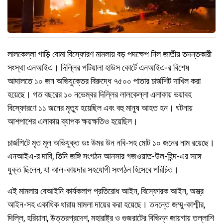
লালকেল্লা গাড়ি বোমা বিস্ফোরণ মামলায় বড় পদক্ষেপ নিল জাতীয় তদন্তকারী
সংস্থা এনআইএ। দিল্লির পটিয়ালা হাউস কোর্টে এনআইএ-র বিশেষ
আদালতে ১০ জন অভিযুক্তের বিরুদ্ধে ৭৫০০ পাতার চার্জশিট দাখিল করা
হয়েছে। গত বছরের ১০ নভেম্বর দিল্লির লালকেল্লা এলাকায় ভয়াবহ
বিস্ফোরণে ১১ জনের মৃত্যু হয়েছিল এবং বহু মানুষ আহত হন। ঘটনায়
আশপাশের এলাকায় ব্যাপক ক্ষয়ক্ষতিও হয়েছিল।
চার্জশিটে মৃত মূল অভিযুক্ত ডঃ উমর উন নবি-সহ মোট ১০ জনের নাম রয়েছে।
এনআইএ-র দাবি, তিনি জঙ্গি সংগঠন আনসার গজওয়াত-উল-হিন্দ-এর সঙ্গে
যুক্ত ছিলেন, যা আল-কায়দার সহযোগী সংগঠন হিসেবে পরিচিত।
এই মামলায় বেআইনি কার্যকলাপ প্রতিরোধ আইন, বিস্ফোরক আইন, অস্ত্র
আইন-সহ একাধিক ধারায় মামলা দায়ের করা হয়েছে। তদন্তে জম্মু-কাশ্মীর,
দিল্লি, হরিয়ানা, উত্তরপ্রদেশ, মহারাষ্ট্র ও গুজরাটের বিভিন্ন জায়গায় তল্লাশি