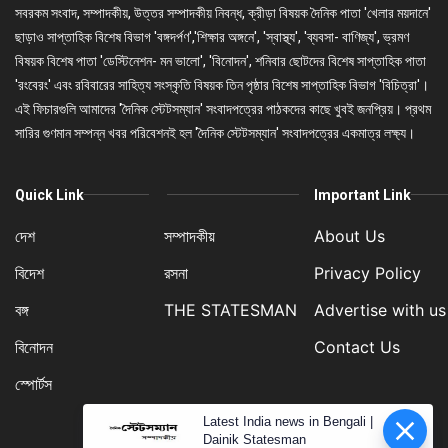
সবরকম সংবাদ, সম্পাদকীয়, উত্তর সম্পাদকীয় নিবন্ধ, ক্রীড়া বিষয়ক দৈনিক পাতা 'খেলার ময়দানে'
ছাড়াও সাপ্তাহিক বিশেষ বিভাগ 'বঙ্গদর্পণ','শিক্ষার অঙ্গনে', 'স্বাস্থ্য', 'ব্যবসা- বাণিজ্য', ভ্রমণ
বিষয়ক বিশেষ পাতা 'ডেস্টিনেশন- মন ভালো', 'বিনোদন', শনিবার ছোটদের বিশেষ সাপ্তাহিক পাতা
'রংবেরং' এবং রবিবারের সাহিত্য সংস্কৃতি বিষয়ক তিন পৃষ্ঠার বিশেষ সাপ্তাহিক বিভাগ 'বিচিত্রা'।
এই ফিচারগুলি আমাদের 'দৈনিক স্টেটসম্যান' সংবাদপত্রের পাঠকদের কাছে খুবই জনপ্রিয়। প্রথম
সারির গুণমান সম্পন্ন খবর পরিবেশনই হল 'দৈনিক স্টেটসম্যান' সংবাদপত্রের একমাত্র লক্ষ্য।
Quick Link
Important Link
দেশ
সম্পাদকীয়
About Us
বিদেশ
রসনা
Privacy Policy
বঙ্গ
THE STATESMAN
Advertise with us
বিনোদন
Contact Us
স্পোর্টস
Latest India news in Bengali |
Dainik Statesman