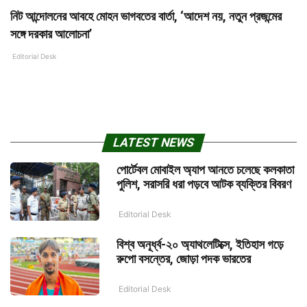
নিট আন্দোলনের আবহে মোহন ভাগবতের বার্তা, ‘আদেশ নয়, নতুন প্রজন্মের
সঙ্গে দরকার আলোচনা’
Editorial Desk
LATEST NEWS
পোর্টেবল মোবাইল অ্যাপ আনতে চলেছে কলকাতা
পুলিশ, সরাসরি ধরা পড়বে আটক ব্যক্তির বিবরণ
Editorial Desk
বিশ্ব অনূর্ধ্ব-২০ অ্যাথলেটিক্সে, ইতিহাস গড়ে
রুপো বসন্তের, জোড়া পদক ভারতের
Editorial Desk