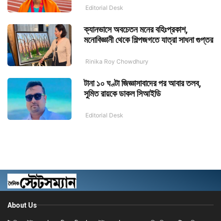
Editorial Desk
ক্যানভাসে অবচেতন মনের বহিঃপ্রকাশ,
মনোবিজ্ঞানী থেকে শিল্পজগতে যাত্রা সাধনা গুপ্তর
Rinika Roy Chowdhury
টানা ১০ ঘণ্টা জিজ্ঞাসাবাদের পর আবার তলব,
সুমিত রায়কে ডাকল সিআইডি
Editorial Desk
About Us