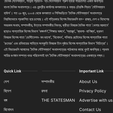
'দৈনিক স্টেটসম্যান', শতাব্দী প্রাচীন- 'দ্য স্টেটসম্যান' গ্রুপ দ্বারা পরিচালিত একটি জনপ্রিয়
বাংলা দৈনিক সংবাদপত্র। এর কেন্দ্রীয় কার্যালয় কলকাতার ৪ নম্বর চৌরঙ্গি-স্থিত 'স্টেটসম্যান
হাউস'। গত ২৮ জুন, ২০০৪ থেকে কলকাতা ও শিলিগুড়িতে 'দৈনিক স্টেটসম্যান' সংবাদপত্র
নিয়মিতভাবে প্রকাশিত হয়ে চলেছে। এই পত্রিকার বিশেষ ফিচারগুলি হল– রাজ্য, দেশ ও বিদেশের
সবরকম সংবাদ, সম্পাদকীয়, উত্তর সম্পাদকীয় নিবন্ধ, ক্রীড়া বিষয়ক দৈনিক পাতা 'খেলার ময়দানে'
ছাড়াও সাপ্তাহিক বিশেষ বিভাগ 'বঙ্গদর্পণ','শিক্ষার অঙ্গনে', 'স্বাস্থ্য', 'ব্যবসা- বাণিজ্য', ভ্রমণ
বিষয়ক বিশেষ পাতা 'ডেস্টিনেশন- মন ভালো', 'বিনোদন', শনিবার ছোটদের বিশেষ সাপ্তাহিক পাতা
'রংবেরং' এবং রবিবারের সাহিত্য সংস্কৃতি বিষয়ক তিন পৃষ্ঠার বিশেষ সাপ্তাহিক বিভাগ 'বিচিত্রা'।
এই ফিচারগুলি আমাদের 'দৈনিক স্টেটসম্যান' সংবাদপত্রের পাঠকদের কাছে খুবই জনপ্রিয়। প্রথম
সারির গুণমান সম্পন্ন খবর পরিবেশনই হল 'দৈনিক স্টেটসম্যান' সংবাদপত্রের একমাত্র লক্ষ্য।
Quick Link
Important Link
দেশ
সম্পাদকীয়
About Us
বিদেশ
রসনা
Privacy Policy
বঙ্গ
THE STATESMAN
Advertise with us
বিনোদন
Contact Us