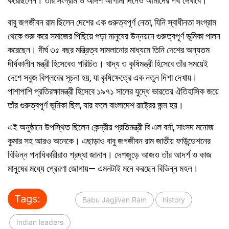
করেছিলেন। তাঁর সংগ্রাম ও আদর্শ আগামী দিনেও আমাদের পথ দেখাবে।’
বাবু জগজীবন রাম ছিলেন দেশের এক গুরুত্বপূর্ণ নেতা, যিনি স্বাধীনতা সংগ্রাম
থেকে শুরু করে সমাজের পিছিয়ে পড়া মানুষের উন্নয়নে গুরুত্বপূর্ণ ভূমিকা পালন
করেছেন। দীর্ঘ ৩৫ বছর মন্ত্রিত্ব সামলানোর মাধ্যমে তিনি দেশের অন্যতম
দীর্ঘকালীন মন্ত্রী হিসেবেও পরিচিত। খাদ্য ও কৃষিমন্ত্রী হিসেবে তাঁর সময়েই
দেশে সবুজ বিপ্লবের সূচনা হয়, যা কৃষিক্ষেত্রে এক নতুন দিশা দেখায়।
পাশাপাশি প্রতিরক্ষামন্ত্রী হিসেবে ১৯৭১ সালের যুদ্ধে ভারতের ঐতিহাসিক জয়ে
তাঁর গুরুত্বপূর্ণ ভূমিকা ছিল, যার ফলে বাংলাদেশ রাষ্ট্রের জন্ম হয়।
এই অনুষ্ঠানে উপস্থিত ছিলেন কেন্দ্রীয় প্রতিমন্ত্রী বি এল বর্মা, সাংসদ মনোজ
কুমার সহ আরও অনেকে। এছাড়াও বাবু জগজীবন রাম জাতীয় ফাউন্ডেশনের
বিভিন্ন পদাধিকারীরাও শ্রদ্ধা জানান। দেশজুড়ে আজও তাঁর আদর্শ ও কাজ
মানুষের মধ্যে প্রেরণা জোগায়— এমনটাই মনে করছেন বিভিন্ন মহল।
Tags:
Babu Jagjivan Ram
history
Indian leaders