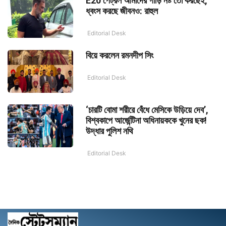
E20 পেট্রল আমাদের গাড়ি নষ্ট তো করছেই,
ধ্বংস করছে জীবনও: রাহুল
Editorial Desk
বিয়ে করলেন রমনদীপ সিং
Editorial Desk
‘চারটি বোমা শরীরে বেঁধে মেসিকে উড়িয়ে দেব’,
বিশ্বকাপে আর্জেন্টিনা অধিনায়ককে খুনের ছক!
উদ্ধার পুলিশ নথি
Editorial Desk