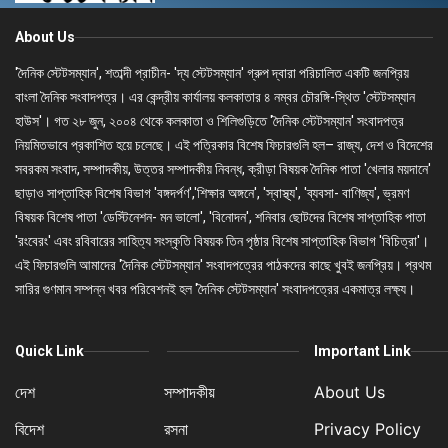
About Us
'দৈনিক স্টেটসম্যান', শতাব্দী প্রাচীন- 'দ্য স্টেটসম্যান' গ্রুপ দ্বারা পরিচালিত একটি জনপ্রিয়
বাংলা দৈনিক সংবাদপত্র। এর কেন্দ্রীয় কার্যালয় কলকাতার ৪ নম্বর চৌরঙ্গি-স্থিত 'স্টেটসম্যান
হাউস'। গত ২৮ জুন, ২০০৪ থেকে কলকাতা ও শিলিগুড়িতে 'দৈনিক স্টেটসম্যান' সংবাদপত্র
নিয়মিতভাবে প্রকাশিত হয়ে চলেছে। এই পত্রিকার বিশেষ ফিচারগুলি হল– রাজ্য, দেশ ও বিদেশের
সবরকম সংবাদ, সম্পাদকীয়, উত্তর সম্পাদকীয় নিবন্ধ, ক্রীড়া বিষয়ক দৈনিক পাতা 'খেলার ময়দানে'
ছাড়াও সাপ্তাহিক বিশেষ বিভাগ 'বঙ্গদর্পণ','শিক্ষার অঙ্গনে', 'স্বাস্থ্য', 'ব্যবসা- বাণিজ্য', ভ্রমণ
বিষয়ক বিশেষ পাতা 'ডেস্টিনেশন- মন ভালো', 'বিনোদন', শনিবার ছোটদের বিশেষ সাপ্তাহিক পাতা
'রংবেরং' এবং রবিবারের সাহিত্য সংস্কৃতি বিষয়ক তিন পৃষ্ঠার বিশেষ সাপ্তাহিক বিভাগ 'বিচিত্রা'।
এই ফিচারগুলি আমাদের 'দৈনিক স্টেটসম্যান' সংবাদপত্রের পাঠকদের কাছে খুবই জনপ্রিয়। প্রথম
সারির গুণমান সম্পন্ন খবর পরিবেশনই হল 'দৈনিক স্টেটসম্যান' সংবাদপত্রের একমাত্র লক্ষ্য।
Quick Link
Important Link
দেশ
সম্পাদকীয়
About Us
বিদেশ
রসনা
Privacy Policy