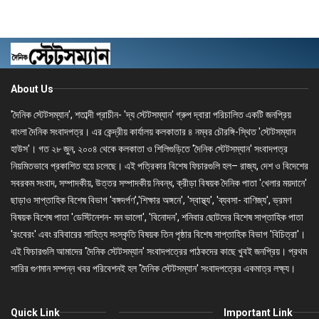
About Us
'দৈনিক স্টেটসম্যান', শতাব্দী প্রাচীন- 'দ্য স্টেটসম্যান' গ্রুপ দ্বারা পরিচালিত একটি জনপ্রিয়
বাংলা দৈনিক সংবাদপত্র। এর কেন্দ্রীয় কার্যালয় কলকাতার ৪ নম্বর চৌরঙ্গি-স্থিত 'স্টেটসম্যান
হাউস'। গত ২৮ জুন, ২০০৪ থেকে কলকাতা ও শিলিগুড়িতে 'দৈনিক স্টেটসম্যান' সংবাদপত্র
নিয়মিতভাবে প্রকাশিত হয়ে চলেছে। এই পত্রিকার বিশেষ ফিচারগুলি হল– রাজ্য, দেশ ও বিদেশের
সবরকম সংবাদ, সম্পাদকীয়, উত্তর সম্পাদকীয় নিবন্ধ, ক্রীড়া বিষয়ক দৈনিক পাতা 'খেলার ময়দানে'
ছাড়াও সাপ্তাহিক বিশেষ বিভাগ 'বঙ্গদর্পণ','শিক্ষার অঙ্গনে', 'স্বাস্থ্য', 'ব্যবসা- বাণিজ্য', ভ্রমণ
বিষয়ক বিশেষ পাতা 'ডেস্টিনেশন- মন ভালো', 'বিনোদন', শনিবার ছোটদের বিশেষ সাপ্তাহিক পাতা
'রংবেরং' এবং রবিবারের সাহিত্য সংস্কৃতি বিষয়ক তিন পৃষ্ঠার বিশেষ সাপ্তাহিক বিভাগ 'বিচিত্রা'।
এই ফিচারগুলি আমাদের 'দৈনিক স্টেটসম্যান' সংবাদপত্রের পাঠকদের কাছে খুবই জনপ্রিয়। প্রথম
সারির গুণমান সম্পন্ন খবর পরিবেশনই হল 'দৈনিক স্টেটসম্যান' সংবাদপত্রের একমাত্র লক্ষ্য।
Quick Link
Important Link