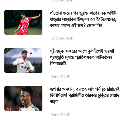
Editorial Desk
পাঁচতারা জয়ের পর ডুরান্ড কাপের নক আউট-
যাত্রার সম্ভাবনা উজ্জ্বল হল ইস্টবেঙ্গলের,
কাদের গোলে এই জয়? জেনে নিন
Editorial Desk
শ্রীলঙ্কা সফরের আগে কুলদীপেই ভরসা!
প্রস্তুতি ম্যাচে প্রতিপক্ষকে আটকালেন
স্পিনাররাই
Rajib Ghosh
জল্পনার অবসান, ২০৩২ সাল পর্যন্ত রিয়ালেই
ভিনিসিয়াস! ব্রাজিলীয় তারকার চুক্তির মেয়াদ
বাড়ল
Rajib Ghosh