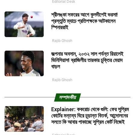
Editorial Desk
শ্রীলঙ্কা সফরের আগে কুলদীপেই ভরসা!
প্রস্তুতি ম্যাচে প্রতিপক্ষকে আটকালেন
স্পিনাররাই
Rajib Ghosh
জল্পনার অবসান, ২০৩২ সাল পর্যন্ত রিয়ালেই
ভিনিসিয়াস! ব্রাজিলীয় তারকার চুক্তির মেয়াদ
বাড়ল
Rajib Ghosh
সম্পাদকীয়
Explainer: ককরোচ থেকে গুলি: ফের সুপ্রিম
কোর্টের মন্তব্য ঘিরে চূড়ান্ত বিতর্ক, আন্দোলনের
সলতে কি আবার পাকাচ্ছে সুপ্রিম কোর্ট নিজেই