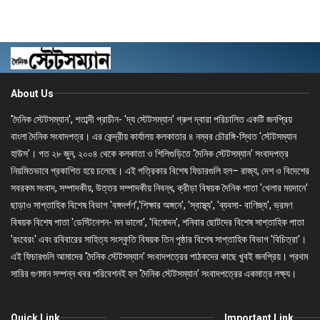
About Us
'দৈনিক স্টেটসম্যান', শতাব্দী প্রাচীন- 'দ্য স্টেটসম্যান' গ্রুপ দ্বারা পরিচালিত একটি জনপ্রিয়
বাংলা দৈনিক সংবাদপত্র। এর কেন্দ্রীয় কার্যালয় কলকাতার ৪ নম্বর চৌরঙ্গি-স্থিত 'স্টেটসম্যান
হাউস'। গত ২৮ জুন, ২০০৪ থেকে কলকাতা ও শিলিগুড়িতে 'দৈনিক স্টেটসম্যান' সংবাদপত্র
নিয়মিতভাবে প্রকাশিত হয়ে চলেছে। এই পত্রিকার বিশেষ ফিচারগুলি হল– রাজ্য, দেশ ও বিদেশের
সবরকম সংবাদ, সম্পাদকীয়, উত্তর সম্পাদকীয় নিবন্ধ, ক্রীড়া বিষয়ক দৈনিক পাতা 'খেলার ময়দানে'
ছাড়াও সাপ্তাহিক বিশেষ বিভাগ 'বঙ্গদর্পণ','শিক্ষার অঙ্গনে', 'স্বাস্থ্য', 'ব্যবসা- বাণিজ্য', ভ্রমণ
বিষয়ক বিশেষ পাতা 'ডেস্টিনেশন- মন ভালো', 'বিনোদন', শনিবার ছোটদের বিশেষ সাপ্তাহিক পাতা
'রংবেরং' এবং রবিবারের সাহিত্য সংস্কৃতি বিষয়ক তিন পৃষ্ঠার বিশেষ সাপ্তাহিক বিভাগ 'বিচিত্রা'।
এই ফিচারগুলি আমাদের 'দৈনিক স্টেটসম্যান' সংবাদপত্রের পাঠকদের কাছে খুবই জনপ্রিয়। প্রথম
সারির গুণমান সম্পন্ন খবর পরিবেশনই হল 'দৈনিক স্টেটসম্যান' সংবাদপত্রের একমাত্র লক্ষ্য।
Quick Link
Important Link