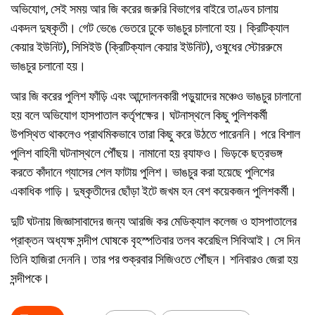
অভিযোগ, সেই সময় আর জি করের জরুরি বিভাগের বাইরে তাণ্ডব চালায়
একদল দুষ্কৃতী। গেট ভেঙে ভেতরে ঢুকে ভাঙচুর চালানো হয়। ক্রিটিক্যাল
কেয়ার ইউনিট), সিসিইউ (ক্রিটিক্যাল কেয়ার ইউনিট), ওষুধের স্টোররুমে
ভাঙচুর চলানো হয়।
আর জি করের পুলিশ ফাঁড়ি এবং আন্দোলনকারী পড়ুয়াদের মঞ্চেও ভাঙচুর চালানো
হয় বলে অভিযোগ হাসপাতাল কর্তৃপক্ষের। ঘটনাস্থলে কিছু পুলিশকর্মী
উপস্থিত থাকলেও প্রাথমিকভাবে তারা কিছু করে উঠতে পারেননি। পরে বিশাল
পুলিশ বাহিনী ঘটনাস্থলে পৌঁছয়। নামানো হয় র‌্যাফও। ভিড়কে ছত্রভঙ্গ
করতে কাঁদানে গ্যাসের শেল ফাটায় পুলিশ। ভাঙচুর করা হয়েছে পুলিশের
একাধিক গাড়ি। দুষ্কৃতীদের ছোঁড়া ইটে জখম হন বেশ কয়েকজন পুলিশকর্মী।
দুটি ঘটনায় জিজ্ঞাসাবাদের জন্য আরজি কর মেডিক্যাল কলেজ ও হাসপাতালের
প্রাক্তন অধ্যক্ষ সন্দীপ ঘোষকে বৃহস্পতিবার তলব করেছিল সিবিআই‌। সে দিন
তিনি হাজিরা দেননি। তার পর শুক্রবার সিজিওতে পৌঁছন। শনিবারও জেরা হয়
সন্দীপকে।