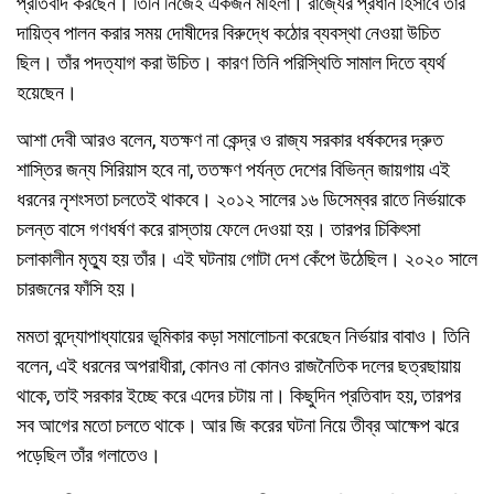
প্রতিবাদ করছেন। তিনি নিজেই একজন মহিলা। রাজ্যের প্রধান হিসাবে তাঁর
দায়িত্ব পালন করার সময় দোষীদের বিরুদ্ধে কঠোর ব্যবস্থা নেওয়া উচিত
ছিল। তাঁর পদত্যাগ করা উচিত। কারণ তিনি পরিস্থিতি সামাল দিতে ব্যর্থ
হয়েছেন।
আশা দেবী আরও বলেন, যতক্ষণ না কেন্দ্র ও রাজ্য সরকার ধর্ষকদের দ্রুত
শাস্তির জন্য সিরিয়াস হবে না, ততক্ষণ পর্যন্ত দেশের বিভিন্ন জায়গায় এই
ধরনের নৃশংসতা চলতেই থাকবে। ২০১২ সালের ১৬ ডিসেম্বর রাতে নির্ভয়াকে
চলন্ত বাসে গণধর্ষণ করে রাস্তায় ফেলে দেওয়া হয়। তারপর চিকিৎসা
চলাকালীন মৃত্যু হয় তাঁর। এই ঘটনায় গোটা দেশ কেঁপে উঠেছিল। ২০২০ সালে
চারজনের ফাঁসি হয়।
মমতা বন্দ্যোপাধ্যায়ের ভূমিকার কড়া সমালোচনা করেছেন নির্ভয়ার বাবাও। তিনি
বলেন, এই ধরনের অপরাধীরা, কোনও না কোনও রাজনৈতিক দলের ছত্রছায়ায়
থাকে, তাই সরকার ইচ্ছে করে এদের চটায় না। কিছুদিন প্রতিবাদ হয়, তারপর
সব আগের মতো চলতে থাকে। আর জি করের ঘটনা নিয়ে তীব্র আক্ষেপ ঝরে
পড়েছিল তাঁর গলাতেও।