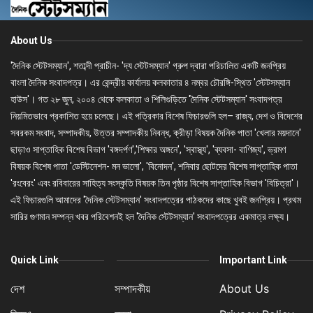
About Us
'দৈনিক স্টেটসম্যান', শতাব্দী প্রাচীন- 'দ্য স্টেটসম্যান' গ্রুপ দ্বারা পরিচালিত একটি জনপ্রিয়
বাংলা দৈনিক সংবাদপত্র। এর কেন্দ্রীয় কার্যালয় কলকাতার ৪ নম্বর চৌরঙ্গি-স্থিত 'স্টেটসম্যান
হাউস'। গত ২৮ জুন, ২০০৪ থেকে কলকাতা ও শিলিগুড়িতে 'দৈনিক স্টেটসম্যান' সংবাদপত্র
নিয়মিতভাবে প্রকাশিত হয়ে চলেছে। এই পত্রিকার বিশেষ ফিচারগুলি হল– রাজ্য, দেশ ও বিদেশের
সবরকম সংবাদ, সম্পাদকীয়, উত্তর সম্পাদকীয় নিবন্ধ, ক্রীড়া বিষয়ক দৈনিক পাতা 'খেলার ময়দানে'
ছাড়াও সাপ্তাহিক বিশেষ বিভাগ 'বঙ্গদর্পণ','শিক্ষার অঙ্গনে', 'স্বাস্থ্য', 'ব্যবসা- বাণিজ্য', ভ্রমণ
বিষয়ক বিশেষ পাতা 'ডেস্টিনেশন- মন ভালো', 'বিনোদন', শনিবার ছোটদের বিশেষ সাপ্তাহিক পাতা
'রংবেরং' এবং রবিবারের সাহিত্য সংস্কৃতি বিষয়ক তিন পৃষ্ঠার বিশেষ সাপ্তাহিক বিভাগ 'বিচিত্রা'।
এই ফিচারগুলি আমাদের 'দৈনিক স্টেটসম্যান' সংবাদপত্রের পাঠকদের কাছে খুবই জনপ্রিয়। প্রথম
সারির গুণমান সম্পন্ন খবর পরিবেশনই হল 'দৈনিক স্টেটসম্যান' সংবাদপত্রের একমাত্র লক্ষ্য।
Quick Link
Important Link
দেশ
সম্পাদকীয়
About Us