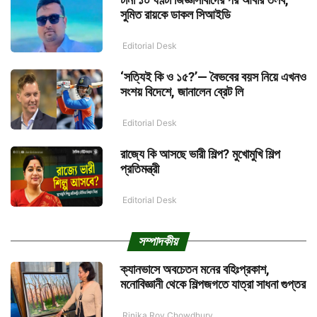
সুমিত রায়কে ডাকল সিআইডি
Editorial Desk
‘সত্যিই কি ও ১৫?’— বৈভবের বয়স নিয়ে এখনও
সংশয় বিদেশে, জানালেন ব্রেট লি
Editorial Desk
রাজ্যে কি আসছে ভারী শিল্প? মুখোমুখি শিল্প
প্রতিমন্ত্রী
Editorial Desk
সম্পাদকীয়
ক্যানভাসে অবচেতন মনের বহিঃপ্রকাশ,
মনোবিজ্ঞানী থেকে শিল্পজগতে যাত্রা সাধনা গুপ্তর
Rinika Roy Chowdhury