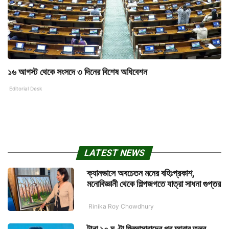
১৬ আগস্ট থেকে সংসদে ৩ দিনের বিশেষ অধিবেশন
Editorial Desk
LATEST NEWS
ক্যানভাসে অবচেতন মনের বহিঃপ্রকাশ,
মনোবিজ্ঞানী থেকে শিল্পজগতে যাত্রা সাধনা গুপ্তর
Rinika Roy Chowdhury
টানা ১০ ঘণ্টা জিজ্ঞাসাবাদের পর আবার তলব,