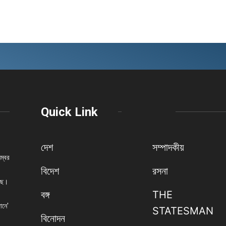
Quick Link
দেশ
সম্পাদকীয়
নম্বর
বিদেশ
রসনা
েছে।
বঙ্গ
THE
ানে'
STATESMAN
বিনোদন