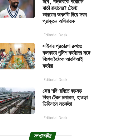
হবে’, গম্ভীরকে পরোক্ষে
বার্তা রাহানের? টেস্টে
ভারতের অবনতি নিয়ে সরব
প্রাক্তন অধিনায়ক
Editorial Desk
সাইবার প্রতারণা রুখতে
কলকাতা পুলিশ কর্তাদের সঙ্গে
বিশেষ বৈঠকে আরবিআই
কর্তারা
Editorial Desk
ফের শনি-রবিতে বড়সড়
বিঘ্ন ট্রেন চলাচলে, হাওড়া
ডিভিশনে সতর্কতা
Editorial Desk
সম্পাদকীয়