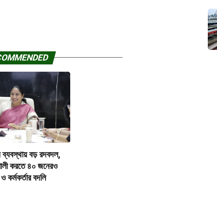
COMMENDED
থ্য ব্যবস্থায় বড় রদবদল,
শালী করতে ৪০ জনেরও
ও কর্মকর্তার বদলি