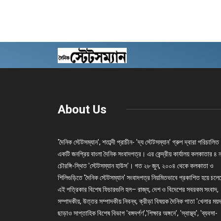
About Us
'দৈনিক স্টেটসম্যান', শতাব্দী প্রাচীন- 'দ্য স্টেটসম্যান' গ্রুপ দ্বারা পরিচালিত
একটি জনপ্রিয় বাংলা দৈনিক সংবাদপত্র। এর কেন্দ্রীয় কার্যালয় কলকাতার ৪ 
চৌরঙ্গি-স্থিত 'স্টেটসম্যান হাউস'। গত ২৮ জুন, ২০০৪ থেকে কলকাতা ও
শিলিগুড়িতে 'দৈনিক স্টেটসম্যান' সংবাদপত্র নিয়মিতভাবে প্রকাশিত হয়ে চল
এই পত্রিকার বিশেষ ফিচারগুলি হল– রাজ্য, দেশ ও বিদেশের সবরকম সংবাদ,
সম্পাদকীয়, উত্তর সম্পাদকীয় নিবন্ধ, ক্রীড়া বিষয়ক দৈনিক পাতা 'খেলার ময়দ
ছাড়াও সাপ্তাহিক বিশেষ বিভাগ 'বঙ্গদর্পণ','শিক্ষার অঙ্গনে', 'স্বাস্থ্য', 'ব্যবসা-