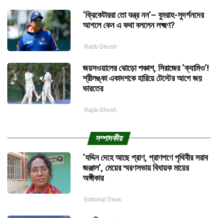
‘ক্রিকেটাররা তো যন্ত্র নন’– বুমরাহ-সুদর্শনদের
আগলে কেন এ কথা বললেন লক্ষ্মণ?
Rajib Ghosh
জয়সওয়ালের ঝোড়ো পঞ্চাশ, সিরাজের ‘ক্যামিও’!
শ্রীলঙ্কা একাদশকে হারিয়ে টেস্টের আগে জয়
ভারতের
Rajib Ghosh
সম্পাদকীয়
‘যদ্দিন দেহে আছে প্রাণ, প্রাণপণে পৃথিবীর সরাব
জঞ্জাল’, মেয়ের স্মরণসভায় বিধায়ক মায়ের
অঙ্গীকার
Editorial Desk