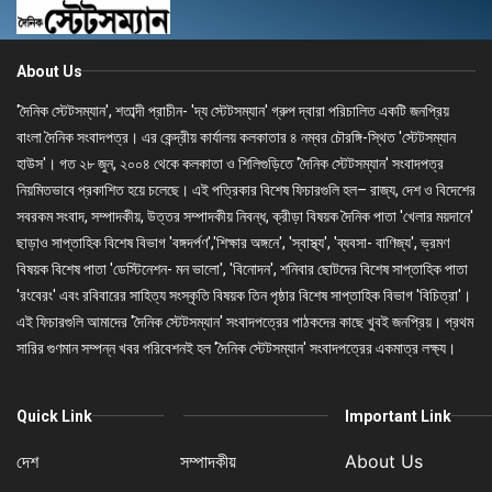
About Us
'দৈনিক স্টেটসম্যান', শতাব্দী প্রাচীন- 'দ্য স্টেটসম্যান' গ্রুপ দ্বারা পরিচালিত একটি জনপ্রিয়
বাংলা দৈনিক সংবাদপত্র। এর কেন্দ্রীয় কার্যালয় কলকাতার ৪ নম্বর চৌরঙ্গি-স্থিত 'স্টেটসম্যান
হাউস'। গত ২৮ জুন, ২০০৪ থেকে কলকাতা ও শিলিগুড়িতে 'দৈনিক স্টেটসম্যান' সংবাদপত্র
নিয়মিতভাবে প্রকাশিত হয়ে চলেছে। এই পত্রিকার বিশেষ ফিচারগুলি হল– রাজ্য, দেশ ও বিদেশের
সবরকম সংবাদ, সম্পাদকীয়, উত্তর সম্পাদকীয় নিবন্ধ, ক্রীড়া বিষয়ক দৈনিক পাতা 'খেলার ময়দানে'
ছাড়াও সাপ্তাহিক বিশেষ বিভাগ 'বঙ্গদর্পণ','শিক্ষার অঙ্গনে', 'স্বাস্থ্য', 'ব্যবসা- বাণিজ্য', ভ্রমণ
বিষয়ক বিশেষ পাতা 'ডেস্টিনেশন- মন ভালো', 'বিনোদন', শনিবার ছোটদের বিশেষ সাপ্তাহিক পাতা
'রংবেরং' এবং রবিবারের সাহিত্য সংস্কৃতি বিষয়ক তিন পৃষ্ঠার বিশেষ সাপ্তাহিক বিভাগ 'বিচিত্রা'।
এই ফিচারগুলি আমাদের 'দৈনিক স্টেটসম্যান' সংবাদপত্রের পাঠকদের কাছে খুবই জনপ্রিয়। প্রথম
সারির গুণমান সম্পন্ন খবর পরিবেশনই হল 'দৈনিক স্টেটসম্যান' সংবাদপত্রের একমাত্র লক্ষ্য।
Quick Link
Important Link
দেশ
সম্পাদকীয়
About Us