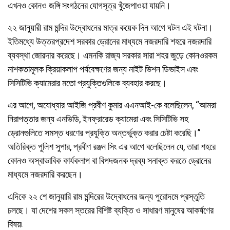
এখনও কোনও জঙ্গি সংগঠনের যোগসূত্র খুঁজেপাওয়া যায়নি।
২২ জানুয়ারী রাম মন্দির উদ্বোধনের মাত্র কয়েক দিন আগে ঘটল এই ঘটনা।
ইতিমধ্যে উত্তরপ্রদেশ সরকার ড্রোনের মাধ্যমে নজরদারি শহরে নজরদারি
ব্যবস্থা জোরদার করেছে। এমনকি রাজ্য সরকার সারা শহর জুড়ে কোনওরকম
নাশকতামূলক ক্রিয়াকলাপ পর্যবেক্ষণের জন্য নাইট ভিশন ডিভাইস এবং
সিসিটিভি ক্যামেরার মতো প্রযুক্তিগুলিকে ব্যবহার করছে।
এর আগে, অযোধ্যার আইজি প্রবীণ কুমার এএনআই-কে বলেছিলেন, “আমরা
নিরাপত্তার জন্য এনভিডি, ইনফ্রারেড ক্যামেরা এবং সিসিটিভি সহ
ড্রোনগুলিতে সমস্ত ধরণের প্রযুক্তি অন্তর্ভুক্ত করার চেষ্টা করেছি।”
অতিরিক্ত পুলিশ সুপার, প্রবীণ রঞ্জন সিং এর আগে বলেছিলেন যে, তারা শহরে
কোনও অস্বাভাবিক কার্যকলাপ বা বিপদজনক দ্রব্য সনাক্ত করতে ড্রোনের
মাধ্যমে নজরদারি করছেন।
এদিকে ২২ শে জানুয়ারি রাম মন্দিরের উদ্বোধনের জন্য পুরোদমে প্রস্তুতি
চলছে। যা দেশের সকল স্তরের বিশিষ্ট ব্যক্তি ও সাধারণ মানুষের আকর্ষণের
বিষয়৷