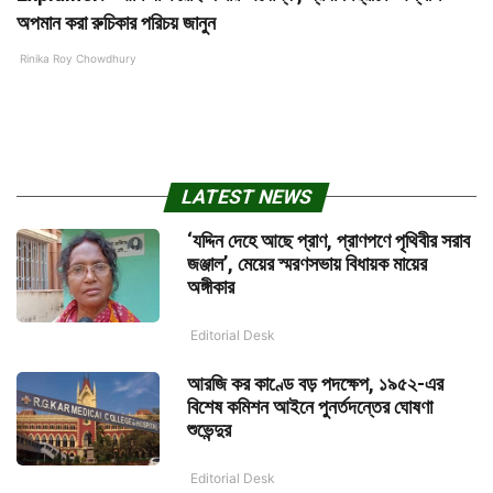
অপমান করা রুচিকার পরিচয় জানুন
Rinika Roy Chowdhury
LATEST NEWS
‘যদ্দিন দেহে আছে প্রাণ, প্রাণপণে পৃথিবীর সরাব
জঞ্জাল’, মেয়ের স্মরণসভায় বিধায়ক মায়ের
অঙ্গীকার
Editorial Desk
আরজি কর কাণ্ডে বড় পদক্ষেপ, ১৯৫২-এর
বিশেষ কমিশন আইনে পুনর্তদন্তের ঘোষণা
শুভেন্দুর
Editorial Desk