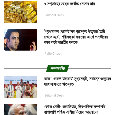
৭ সপ্তাহের মধ্যে সর্বোচ্চ সোনার দাম
Editorial Desk
‘প্রথম বল থেকেই সব প্রশ্নের উত্তর তৈরি
রাখতে হবে’, শ্রীলঙ্কা সফরের আগে গম্ভীরের
কড়া বার্তা ভারতীয় দলকে
Rajib Ghosh
সম্পাদকীয়
আজ ‘তেরঙ্গা যাত্রায়’ মুখ্যমন্ত্রী, নবান্নে শুভেন্দুর
সঙ্গে সাক্ষাতে ঋতব্রত
Editorial Desk
ফোনে মোদী-নেতানিয়াহু, দ্বিপাক্ষিক সম্পর্কের
পাশাপাশি পশ্চিম এশিয়া নিয়েও আলোচনা