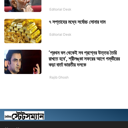
Editorial Desk
৭ সপ্তাহের মধ্যে সর্বোচ্চ সোনার দাম
Editorial Desk
‘প্রথম বল থেকেই সব প্রশ্নের উত্তর তৈরি
রাখতে হবে’, শ্রীলঙ্কা সফরের আগে গম্ভীরের
কড়া বার্তা ভারতীয় দলকে
Rajib Ghosh