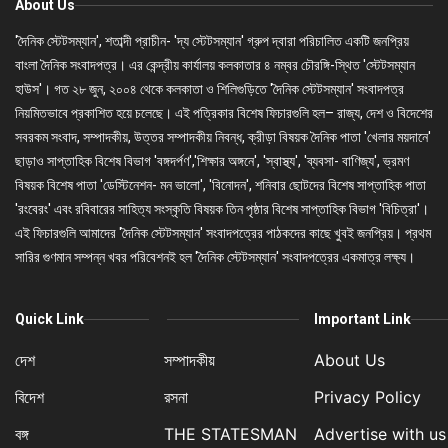
About Us
'দৈনিক স্টেটসম্যান', শতাব্দী প্রাচীন- 'দ্য স্টেটসম্যান' গ্রুপ দ্বারা পরিচালিত একটি জনপ্রিয়
বাংলা দৈনিক সংবাদপত্র। এর কেন্দ্রীয় কার্যালয় কলকাতার ৪ নম্বর চৌরঙ্গি-স্থিত 'স্টেটসম্যান
হাউস'। গত ২৮ জুন, ২০০৪ থেকে কলকাতা ও শিলিগুড়িতে 'দৈনিক স্টেটসম্যান' সংবাদপত্র
নিয়মিতভাবে প্রকাশিত হয়ে চলেছে। এই পত্রিকার বিশেষ ফিচারগুলি হল– রাজ্য, দেশ ও বিদেশের
সবরকম সংবাদ, সম্পাদকীয়, উত্তর সম্পাদকীয় নিবন্ধ, ক্রীড়া বিষয়ক দৈনিক পাতা 'খেলার ময়দানে'
ছাড়াও সাপ্তাহিক বিশেষ বিভাগ 'বঙ্গদর্পণ','শিক্ষার অঙ্গনে', 'স্বাস্থ্য', 'ব্যবসা- বাণিজ্য', ভ্রমণ
বিষয়ক বিশেষ পাতা 'ডেস্টিনেশন- মন ভালো', 'বিনোদন', শনিবার ছোটদের বিশেষ সাপ্তাহিক পাতা
'রংবেরং' এবং রবিবারের সাহিত্য সংস্কৃতি বিষয়ক তিন পৃষ্ঠার বিশেষ সাপ্তাহিক বিভাগ 'বিচিত্রা'।
এই ফিচারগুলি আমাদের 'দৈনিক স্টেটসম্যান' সংবাদপত্রের পাঠকদের কাছে খুবই জনপ্রিয়। প্রথম
সারির গুণমান সম্পন্ন খবর পরিবেশনই হল 'দৈনিক স্টেটসম্যান' সংবাদপত্রের একমাত্র লক্ষ্য।
Quick Link
Important Link
দেশ
সম্পাদকীয়
About Us
বিদেশ
রসনা
Privacy Policy
বঙ্গ
THE STATESMAN
Advertise with us