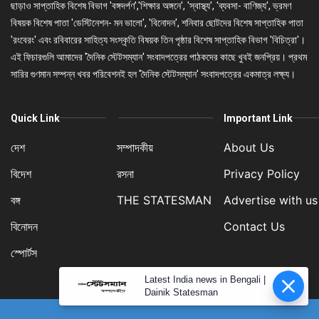
ছাড়াও সাপ্তাহিক বিশেষ বিভাগ 'বঙ্গদর্পণ','শিক্ষার অঙ্গনে', 'স্বাস্থ্য', 'ব্যবসা- বাণিজ্য', ভ্রমণ
বিষয়ক বিশেষ পাতা 'ডেস্টিনেশন- মন ভালো', 'বিনোদন', শনিবার ছোটদের বিশেষ সাপ্তাহিক পাতা
'রংবেরং' এবং রবিবারের সাহিত্য সংস্কৃতি বিষয়ক তিন পৃষ্ঠার বিশেষ সাপ্তাহিক বিভাগ 'বিচিত্রা'।
এই ফিচারগুলি আমাদের 'দৈনিক স্টেটসম্যান' সংবাদপত্রের পাঠকদের কাছে খুবই জনপ্রিয়। প্রথম
সারির গুণমান সম্পন্ন খবর পরিবেশনই হল 'দৈনিক স্টেটসম্যান' সংবাদপত্রের একমাত্র লক্ষ্য।
Quick Link
Important Link
দেশ
সম্পাদকীয়
About Us
বিদেশ
রসনা
Privacy Policy
বঙ্গ
THE STATESMAN
Advertise with us
বিনোদন
Contact Us
স্পোর্টস
Latest India news in Bengali |
Dainik Statesman