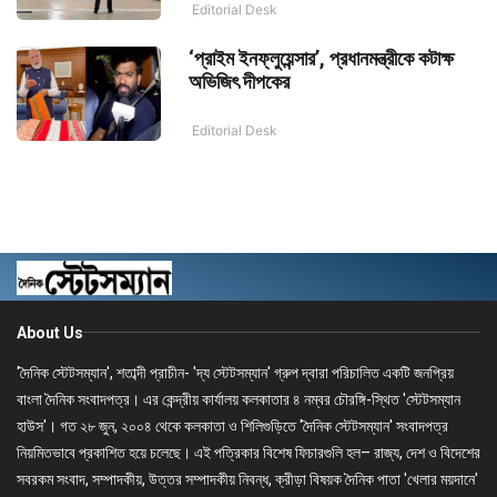
Editorial Desk
‘প্রাইম ইনফ্লুয়েন্সার’, প্রধানমন্ত্রীকে কটাক্ষ
অভিজিৎ দীপকের
Editorial Desk
About Us
'দৈনিক স্টেটসম্যান', শতাব্দী প্রাচীন- 'দ্য স্টেটসম্যান' গ্রুপ দ্বারা পরিচালিত একটি জনপ্রিয়
বাংলা দৈনিক সংবাদপত্র। এর কেন্দ্রীয় কার্যালয় কলকাতার ৪ নম্বর চৌরঙ্গি-স্থিত 'স্টেটসম্যান
হাউস'। গত ২৮ জুন, ২০০৪ থেকে কলকাতা ও শিলিগুড়িতে 'দৈনিক স্টেটসম্যান' সংবাদপত্র
নিয়মিতভাবে প্রকাশিত হয়ে চলেছে। এই পত্রিকার বিশেষ ফিচারগুলি হল– রাজ্য, দেশ ও বিদেশের
সবরকম সংবাদ, সম্পাদকীয়, উত্তর সম্পাদকীয় নিবন্ধ, ক্রীড়া বিষয়ক দৈনিক পাতা 'খেলার ময়দানে'