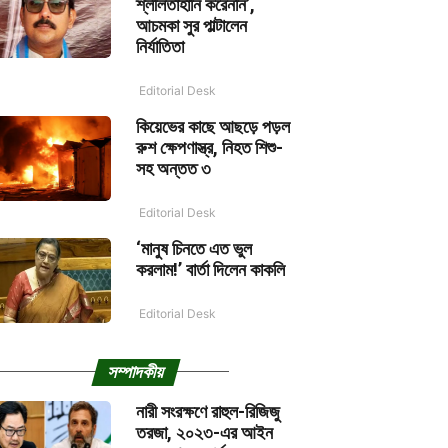
শ্লীলতাহানি করেননি’,
আচমকা সুর পাল্টালেন
নির্যাতিতা
Editorial Desk
কিয়েভের কাছে আছড়ে পড়ল
রুশ ক্ষেপণাস্ত্র, নিহত শিশু-
সহ অন্তত ৩
Editorial Desk
‘মানুষ চিনতে এত ভুল
করলাম!’ বার্তা দিলেন কাকলি
Editorial Desk
সম্পাদকীয়
নারী সংরক্ষণে রাহুল-রিজিজু
তরজা, ২০২৩-এর আইন