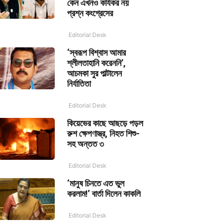
কেন এখনও কার্যকর নয়
প্রশ্ন কংগ্রেসের
Editorial Desk
‘স্বরূপ বিশ্বাস আমার
শ্লীলতাহানি করেননি’,
আচমকা সুর পাল্টালেন
নির্যাতিতা
Editorial Desk
কিয়েভের কাছে আছড়ে পড়ল
রুশ ক্ষেপণাস্ত্র, নিহত শিশু-
সহ অন্তত ৩
Editorial Desk
‘মানুষ চিনতে এত ভুল
করলাম!’ বার্তা দিলেন কাকলি
Editorial Desk