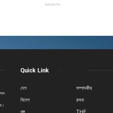
Subhash Pal
Quick Link
দেশ
সম্পাদকীয়
নম্বর
বিদেশ
রসনা
েছে।
বঙ্গ
THE