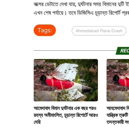
বক্সের ডেটাতে দেখা যায়, দুর্ঘটনার সময় বিমানের দু
এখন শেষ পর্যায়ে। তবে ডিজিসিএ চূড়ান্ত রিপোর্ট প্র
Tags:
Ahmedabad Plane Crash
RE
আমেদাবাদ বিমান দুর্ঘটনার এক বছর পরও
আহমেদাবাদ বি
রহস্য অমীমাংসিত, চূড়ান্ত রিপোর্টে আরও
যান্ত্রিক ত্রুটি
দেরি
তদন্তকারী সং