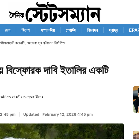
দেশ
বিদেশ
সম্পাদকীয়
স্পোর্টস
বিনোদন
স্বাস্থ্য
EPA
শ্লীলতাহানি করেননি’, আচমকা সুর পাল্টালেন নির্যাতিতা
য়ে বিস্ফোরক দাবি ইতালির একটি
াই অভিমত ভারতীয় তদন্তকারীদের
 12:45 pm | Updated: February 12, 2026 4:45 pm