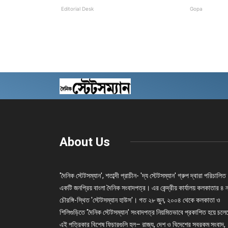
Editorial Desk
Gopa
About Us
'দৈনিক স্টেটসম্যান', শতাব্দী প্রাচীন- 'দ্য স্টেটসম্যান' গ্রুপ দ্বারা পরিচালিত
একটি জনপ্রিয় বাংলা দৈনিক সংবাদপত্র। এর কেন্দ্রীয় কার্যালয় কলকাতার ৪ 
চৌরঙ্গি-স্থিত 'স্টেটসম্যান হাউস'। গত ২৮ জুন, ২০০৪ থেকে কলকাতা ও
শিলিগুড়িতে 'দৈনিক স্টেটসম্যান' সংবাদপত্র নিয়মিতভাবে প্রকাশিত হয়ে চল
এই পত্রিকার বিশেষ ফিচারগুলি হল– রাজ্য, দেশ ও বিদেশের সবরকম সংবাদ,