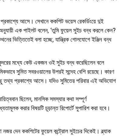
প্রকাশ্যে আসে। সেখানে ককপিট ভয়েস রেকর্ডিংয়ে দুই
ুযায়ী এক পাইলট বলেন, ‘তুমি ফুয়েল সুইচ বন্ধ করলে কেন?
র ভিত্তিতেই বলা হচ্ছে, যান্ত্রিক গোলযোগে ইঞ্জিন বন্ধ
কুন্দরের মধ্যে কেউ একজন ওই সুইচ বন্ধ করেছিলেন বলে
াথমিকভাবে সুমিত সবরওয়ালের উপরই সন্দেহ বেশি রয়েছে। কারণ
ে কিছু তথ্য প্রকাশ্যে আসে। যদিও সুমিতের পরিবার এই অভিযোগ
ায়িত্ববান ছিলেন, মানসিক সমস্যার কথা সম্পূর্ণ
াধ্যতামূলক করার বিষয়টি চূড়ান্ত রিপোর্টে সুপারিশ করা হবে।
রা নজর দেন ককপিটের ফুয়েল কন্ট্রোল সুইচের দিকেই। ব্ল্যাক