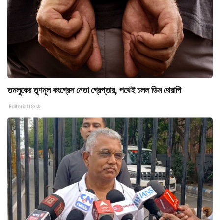
তমলুকের তৃণমূল কংগ্রেস নেতা গ্রেপ্তার, পথেই চলল ডিম থেরাপি
Editorial Desk