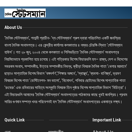
About Us
'দৈনিক স্টেটসম্যান', শতাব্দী প্রাচীন- 'দ্য স্টেটসম্যান' গ্রুপ দ্বারা পরিচালিত একটি জনপ্রিয়
বাংলা দৈনিক সংবাদপত্র। এর কেন্দ্রীয় কার্যালয় কলকাতার ৪ নম্বর চৌরঙ্গি-স্থিত 'স্টেটসম্যান
হাউস'। গত ২৮ জুন, ২০০৪ থেকে কলকাতা ও শিলিগুড়িতে 'দৈনিক স্টেটসম্যান' সংবাদপত্র
নিয়মিতভাবে প্রকাশিত হয়ে চলেছে। এই পত্রিকার বিশেষ ফিচারগুলি হল– রাজ্য, দেশ ও বিদেশের
সবরকম সংবাদ, সম্পাদকীয়, উত্তর সম্পাদকীয় নিবন্ধ, ক্রীড়া বিষয়ক দৈনিক পাতা 'খেলার ময়দানে'
ছাড়াও সাপ্তাহিক বিশেষ বিভাগ 'বঙ্গদর্পণ','শিক্ষার অঙ্গনে', 'স্বাস্থ্য', 'ব্যবসা- বাণিজ্য', ভ্রমণ
বিষয়ক বিশেষ পাতা 'ডেস্টিনেশন- মন ভালো', 'বিনোদন', শনিবার ছোটদের বিশেষ সাপ্তাহিক পাতা
'রংবেরং' এবং রবিবারের সাহিত্য সংস্কৃতি বিষয়ক তিন পৃষ্ঠার বিশেষ সাপ্তাহিক বিভাগ 'বিচিত্রা'।
এই ফিচারগুলি আমাদের 'দৈনিক স্টেটসম্যান' সংবাদপত্রের পাঠকদের কাছে খুবই জনপ্রিয়। প্রথম
সারির গুণমান সম্পন্ন খবর পরিবেশনই হল 'দৈনিক স্টেটসম্যান' সংবাদপত্রের একমাত্র লক্ষ্য।
Quick Link
Important Link