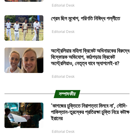
Editorial Desk
প্রেম ছিল মুখোশ, পরিণতি নিষিদ্ধ পল্লীতে
Editorial Desk
অস্ট্রেলিয়ার মহিলা ক্রিকেট অধিনায়কের বিরুদ্ধে
বিস্ফোরক অভিযোগ, কাঠগড়ায় ক্রিকেট
অস্ট্রেলিয়াও, নেতৃত্ব যাবে অ্যাশলেই-র?
Editorial Desk
সম্পাদকীয়
‘কাগজের চুক্তিতে নিরাপত্তা মিলবে না’, সৌদি-
পাকিস্তান-তুরস্কের প্রতিরক্ষা চুক্তি নিয়ে কটাক্ষ
ইরানের
Editorial Desk