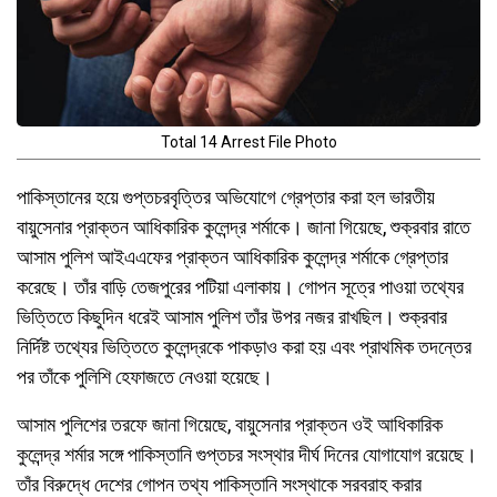
Total 14 Arrest File Photo
পাকিস্তানের হয়ে গুপ্তচরবৃত্তির অভিযোগে গ্রেপ্তার করা হল ভারতীয়
বায়ুসেনার প্রাক্তন আধিকারিক কুলেন্দ্র শর্মাকে। জানা গিয়েছে, শুক্রবার রাতে
আসাম পুলিশ আইএএফের প্রাক্তন আধিকারিক কুলেন্দ্র শর্মাকে গ্রেপ্তার
করেছে। তাঁর বাড়ি তেজপুরের পটিয়া এলাকায়। গোপন সূত্রে পাওয়া তথ্যের
ভিত্তিতে কিছুদিন ধরেই আসাম পুলিশ তাঁর উপর নজর রাখছিল। শুক্রবার
নির্দিষ্ট তথ্যের ভিত্তিতে কুলেন্দ্রকে পাকড়াও করা হয় এবং প্রাথমিক তদন্তের
পর তাঁকে পুলিশি হেফাজতে নেওয়া হয়েছে।
আসাম পুলিশের তরফে জানা গিয়েছে, বায়ুসেনার প্রাক্তন ওই আধিকারিক
কুলেন্দ্র শর্মার সঙ্গে পাকিস্তানি গুপ্তচর সংস্থার দীর্ঘ দিনের যোগাযোগ রয়েছে।
তাঁর বিরুদ্ধে দেশের গোপন তথ্য পাকিস্তানি সংস্থাকে সরবরাহ করার