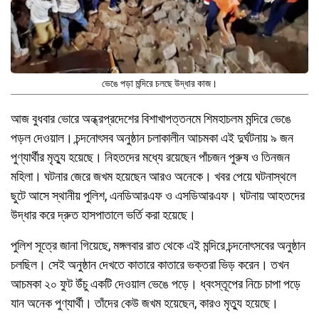
ভেঙে পড়া মন্দিরে চলছে উদ্ধার কাজ।
আজ বুধবার ভোরে অন্ধ্রপ্রদেশের বিশাখাপত্তনমে শিমহাচলম মন্দিরে ভেঙে
পড়ল দেওয়াল। চন্দনোৎসব অনুষ্ঠান চলাকালীন আচমকা এই দুর্ঘটনায় ৯ জন
পুণ্যার্থীর মৃত্যু হয়েছে। নিহতদের মধ্যে রয়েছেন পাঁচজন পুরুষ ও তিনজন
মহিলা। ঘটনার জেরে জখম হয়েছেন আরও অনেকে। খবর পেয়ে ঘটনাস্থলে
ছুটে আসে স্থানীয় পুলিশ, এনডিআরএফ ও এসডিআরএফ। ঘটনায় আহতদের
উদ্ধার করে দ্রুত হাসপাতালে ভর্তি করা হয়েছে।
পুলিশ সূত্রে জানা গিয়েছে, মঙ্গলবার রাত থেকে এই মন্দিরে চন্দনোৎসবের অনুষ্ঠান
চলছিল। সেই অনুষ্ঠান দেখতে কাতারে কাতারে ভক্তরা ভিড় করেন। তখন
আচমকা ২০ ফুট উঁচু একটি দেওয়াল ভেঙে পড়ে। ধ্বংস্তূপের নিচে চাপা পড়ে
যান অনেক পুণ্যার্থী। তাঁদের কেউ জখম হয়েছেন, কারও মৃত্যু হয়েছে।