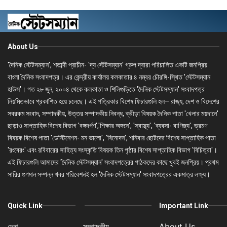
About Us
'দৈনিক স্টেটসম্যান', শতাব্দী প্রাচীন- 'দ্য স্টেটসম্যান' গ্রুপ দ্বারা পরিচালিত একটি জনপ্রিয়
বাংলা দৈনিক সংবাদপত্র। এর কেন্দ্রীয় কার্যালয় কলকাতার ৪ নম্বর চৌরঙ্গি-স্থিত 'স্টেটসম্যান
হাউস'। গত ২৮ জুন, ২০০৪ থেকে কলকাতা ও শিলিগুড়িতে 'দৈনিক স্টেটসম্যান' সংবাদপত্র
নিয়মিতভাবে প্রকাশিত হয়ে চলেছে। এই পত্রিকার বিশেষ ফিচারগুলি হল– রাজ্য, দেশ ও বিদেশের
সবরকম সংবাদ, সম্পাদকীয়, উত্তর সম্পাদকীয় নিবন্ধ, ক্রীড়া বিষয়ক দৈনিক পাতা 'খেলার ময়দানে'
ছাড়াও সাপ্তাহিক বিশেষ বিভাগ 'বঙ্গদর্পণ','শিক্ষার অঙ্গনে', 'স্বাস্থ্য', 'ব্যবসা- বাণিজ্য', ভ্রমণ
বিষয়ক বিশেষ পাতা 'ডেস্টিনেশন- মন ভালো', 'বিনোদন', শনিবার ছোটদের বিশেষ সাপ্তাহিক পাতা
'রংবেরং' এবং রবিবারের সাহিত্য সংস্কৃতি বিষয়ক তিন পৃষ্ঠার বিশেষ সাপ্তাহিক বিভাগ 'বিচিত্রা'।
এই ফিচারগুলি আমাদের 'দৈনিক স্টেটসম্যান' সংবাদপত্রের পাঠকদের কাছে খুবই জনপ্রিয়। প্রথম
সারির গুণমান সম্পন্ন খবর পরিবেশনই হল 'দৈনিক স্টেটসম্যান' সংবাদপত্রের একমাত্র লক্ষ্য।
Quick Link
Important Link
দেশ
সম্পাদকীয়
About Us