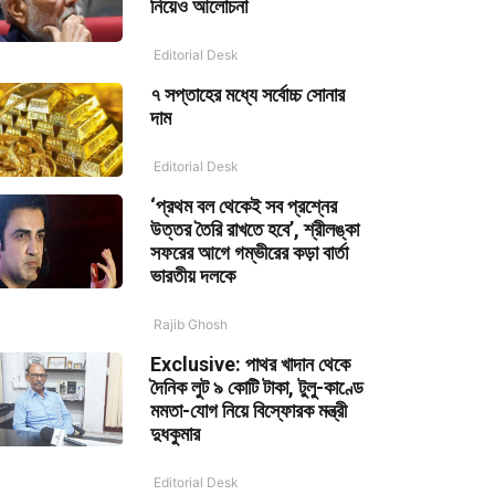
নিয়েও আলোচনা
Editorial Desk
৭ সপ্তাহের মধ্যে সর্বোচ্চ সোনার
দাম
Editorial Desk
‘প্রথম বল থেকেই সব প্রশ্নের
উত্তর তৈরি রাখতে হবে’, শ্রীলঙ্কা
সফরের আগে গম্ভীরের কড়া বার্তা
ভারতীয় দলকে
Rajib Ghosh
Exclusive: পাথর খাদান থেকে
দৈনিক লুট ৯ কোটি টাকা, টুলু-কাণ্ডে
মমতা-যোগ নিয়ে বিস্ফোরক মন্ত্রী
দুধকুমার
Editorial Desk