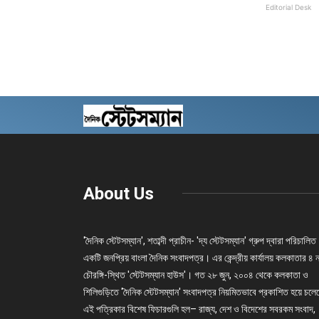
Editorial Desk
About Us
'দৈনিক স্টেটসম্যান', শতাব্দী প্রাচীন- 'দ্য স্টেটসম্যান' গ্রুপ দ্বারা পরিচালিত
একটি জনপ্রিয় বাংলা দৈনিক সংবাদপত্র। এর কেন্দ্রীয় কার্যালয় কলকাতার ৪ 
চৌরঙ্গি-স্থিত 'স্টেটসম্যান হাউস'। গত ২৮ জুন, ২০০৪ থেকে কলকাতা ও
শিলিগুড়িতে 'দৈনিক স্টেটসম্যান' সংবাদপত্র নিয়মিতভাবে প্রকাশিত হয়ে চল
এই পত্রিকার বিশেষ ফিচারগুলি হল– রাজ্য, দেশ ও বিদেশের সবরকম সংবাদ,