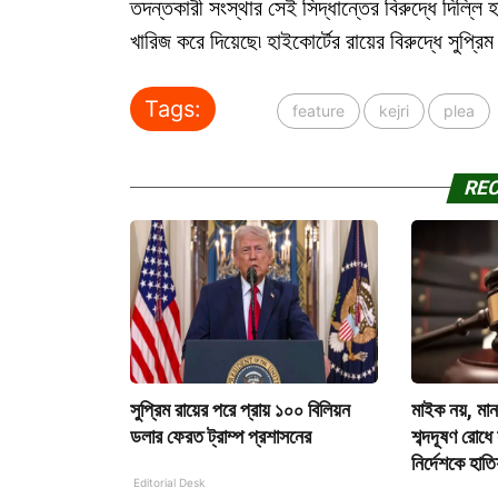
তদন্তকারী সংস্থার সেই সিদ্ধান্তের বিরুদ্ধে দিল্লি
খারিজ করে দিয়েছে৷ হাইকোর্টের রায়ের বিরুদ্ধে সুপ্রিম
Tags:
feature
kejri
plea
RE
সুপ্রিম রায়ের পরে প্রায় ১০০ বিলিয়ন
মাইক নয়, মা
ডলার ফেরত ট্রাম্প প্রশাসনের
শব্দদূষণ রোধে
নির্দেশকে হাত
Editorial Desk