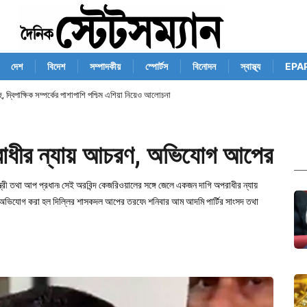
দেশ
বিদেশ
সম্পাদকীয়
স্পোর্টস
বিনোদন
স্বাস্থ্য
EPA
োচ্চ সোনার দাম
পরাধীর ন্যায় আচরণ, অভিযোগ আপের
ন্ত্রী তথা আপ প্রধান৷ সেই অরবিন্দ কেজরিওয়ালের সঙ্গে জেলে একজন দাগি অপরাধীর ন্যায়
াই অভিযোগ করা হল দিল্লির শাসকদল আপের তরফে৷ শনিবার আম আদমি পার্টির সাংসদ তথা