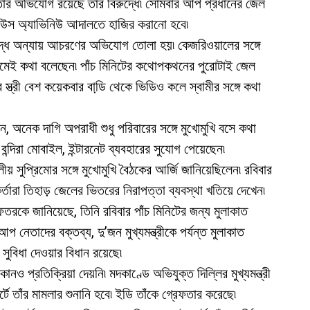
তার অভিযোগ রয়েছে তাঁর বিরুদ্ধে৷ সোমবার আপ প্রধানের জেল
াউস অ্যাভিনিউ আদালতে হাজির করানো হবে৷
্ধে অন্যায় আচরণের অভিযোগ তোলা হয়৷ কেজরিওয়ালের সঙ্গে
াধ্যমেই কথা বলেছেন৷ পাঁচ মিনিটের কথোপকথনের পুরোটাই জেল
্রীর স্ত্রী বেশ কয়েকবার বাডি় থেকে ভিডিও কলে স্বামীর সঙ্গে কথা
 অনেক দাগি অপরাধী শুধু পরিবারের সঙ্গে মুখোমুখি বসে কথা
দিরা মোবাইল, ইন্টারনেট ব্যবহারের সুযোগ পেয়েছেন৷
দলীয় সুপ্রিমোর সঙ্গে মুখোমুখি বৈঠকের আর্জি জানিয়েছিলেন৷ রবিবার
্তারা তিহাড় জেলের ভিতরের নিরাপত্তা ব্যবস্থা খতিয়ে দেখেন৷
র দফতরকে জানিয়েছে, তিনি রবিবার পাঁচ মিনিটের জন্য মুলাকাত
 নেতাদের বক্তব্য, দু’জন মুখ্যমন্ত্রীকে পর্যন্ত মুলাকাত
ুবিধা দেওয়ার বিধান রয়েছে৷
নও প্রতিক্রিয়া দেয়নি৷ মদকাণ্ডে অভিযুক্ত দিল্লির মুখ্যমন্ত্রী
্টে তাঁর মামলার শুনানি হবে৷ ইডি তাঁকে গ্রেফতার করেছে৷