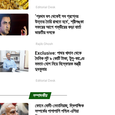
Editorial Desk
‘প্রথম বল থেকেই সব প্রশ্নের
উত্তর তৈরি রাখতে হবে’, শ্রীলঙ্কা
সফরের আগে গম্ভীরের কড়া বার্তা
ভারতীয় দলকে
Rajib Ghosh
Exclusive: পাথর খাদান থেকে
দৈনিক লুট ৯ কোটি টাকা, টুলু-কাণ্ডে
মমতা-যোগ নিয়ে বিস্ফোরক মন্ত্রী
দুধকুমার
Editorial Desk
সম্পাদকীয়
ফোনে মোদী-নেতানিয়াহু, দ্বিপাক্ষিক
সম্পর্কের পাশাপাশি পশ্চিম এশিয়া