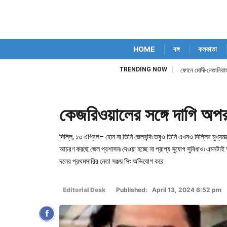
HOME
বঙ্গ
কলকাতা
TRENDING NOW
৭ সপ্তাহের মধ্যে সর্ব
কেজরিওয়ালের সঙ্গে দাগি অ
দিল্লি, ১৩ এপ্রিল– হোন না তিনি জেলবন্দি৷ তবুও তিনি এখনও দিল্লির মুখ্যম
আচরণ করছে জেল প্রশাসন৷ দেওয়া হচ্ছে না প্রাপ্য সুযোগ সুবিধাও৷ এমনট
দলের প্রথমসারির নেতা সঞ্জয় সিং অভিযোগ করে
Editorial Desk
Published: April 13, 2024 6:52 pm