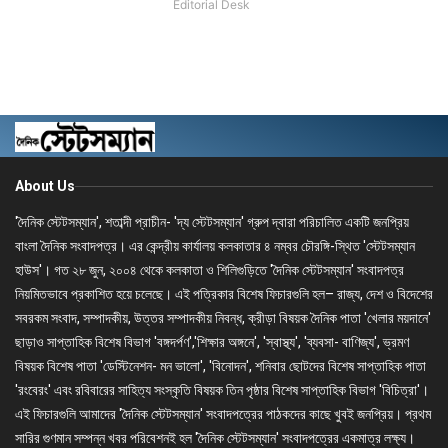
Editorial Desk
About Us
'দৈনিক স্টেটসম্যান', শতাব্দী প্রাচীন- 'দ্য স্টেটসম্যান' গ্রুপ দ্বারা পরিচালিত একটি জনপ্রিয়
বাংলা দৈনিক সংবাদপত্র। এর কেন্দ্রীয় কার্যালয় কলকাতার ৪ নম্বর চৌরঙ্গি-স্থিত 'স্টেটসম্যান
হাউস'। গত ২৮ জুন, ২০০৪ থেকে কলকাতা ও শিলিগুড়িতে 'দৈনিক স্টেটসম্যান' সংবাদপত্র
নিয়মিতভাবে প্রকাশিত হয়ে চলেছে। এই পত্রিকার বিশেষ ফিচারগুলি হল– রাজ্য, দেশ ও বিদেশের
সবরকম সংবাদ, সম্পাদকীয়, উত্তর সম্পাদকীয় নিবন্ধ, ক্রীড়া বিষয়ক দৈনিক পাতা 'খেলার ময়দানে'
ছাড়াও সাপ্তাহিক বিশেষ বিভাগ 'বঙ্গদর্পণ','শিক্ষার অঙ্গনে', 'স্বাস্থ্য', 'ব্যবসা- বাণিজ্য', ভ্রমণ
বিষয়ক বিশেষ পাতা 'ডেস্টিনেশন- মন ভালো', 'বিনোদন', শনিবার ছোটদের বিশেষ সাপ্তাহিক পাতা
'রংবেরং' এবং রবিবারের সাহিত্য সংস্কৃতি বিষয়ক তিন পৃষ্ঠার বিশেষ সাপ্তাহিক বিভাগ 'বিচিত্রা'।
এই ফিচারগুলি আমাদের 'দৈনিক স্টেটসম্যান' সংবাদপত্রের পাঠকদের কাছে খুবই জনপ্রিয়। প্রথম
সারির গুণমান সম্পন্ন খবর পরিবেশনই হল 'দৈনিক স্টেটসম্যান' সংবাদপত্রের একমাত্র লক্ষ্য।