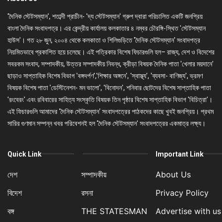
'দৈনিক স্টেটসম্যান', শতাব্দী প্রাচীন- 'দ্য স্টেটসম্যান' গ্রুপ দ্বারা পরিচালিত একটি জনপ্রিয়
বাংলা দৈনিক সংবাদপত্র। এর কেন্দ্রীয় কার্যালয় কলকাতার ৪ নম্বর চৌরঙ্গি-স্থিত 'স্টেটসম্যান
হাউস'। গত ২৮ জুন, ২০০৪ থেকে কলকাতা ও শিলিগুড়িতে 'দৈনিক স্টেটসম্যান' সংবাদপত্র
নিয়মিতভাবে প্রকাশিত হয়ে চলেছে। এই পত্রিকার বিশেষ ফিচারগুলি হল– রাজ্য, দেশ ও বিদেশের
সবরকম সংবাদ, সম্পাদকীয়, উত্তর সম্পাদকীয় নিবন্ধ, ক্রীড়া বিষয়ক দৈনিক পাতা 'খেলার ময়দানে'
ছাড়াও সাপ্তাহিক বিশেষ বিভাগ 'বঙ্গদর্পণ','শিক্ষার অঙ্গনে', 'স্বাস্থ্য', 'ব্যবসা- বাণিজ্য', ভ্রমণ
বিষয়ক বিশেষ পাতা 'ডেস্টিনেশন- মন ভালো', 'বিনোদন', শনিবার ছোটদের বিশেষ সাপ্তাহিক পাতা
'রংবেরং' এবং রবিবারের সাহিত্য সংস্কৃতি বিষয়ক তিন পৃষ্ঠার বিশেষ সাপ্তাহিক বিভাগ 'বিচিত্রা'।
এই ফিচারগুলি আমাদের 'দৈনিক স্টেটসম্যান' সংবাদপত্রের পাঠকদের কাছে খুবই জনপ্রিয়। প্রথম
সারির গুণমান সম্পন্ন খবর পরিবেশনই হল 'দৈনিক স্টেটসম্যান' সংবাদপত্রের একমাত্র লক্ষ্য।
Quick Link
Important Link
দেশ
সম্পাদকীয়
About Us
বিদেশ
রসনা
Privacy Policy
বঙ্গ
THE STATESMAN
Advertise with us