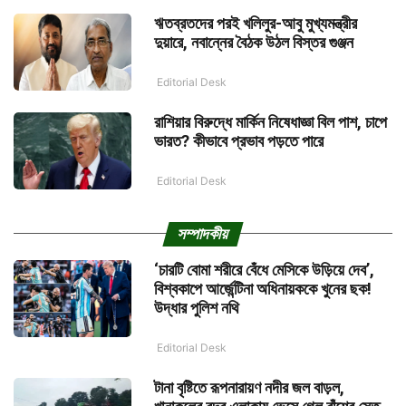
ঋতব্রতদের পরই খলিলুর-আবু মুখ্যমন্ত্রীর
দুয়ারে, নবান্নের বৈঠক উঠল বিস্তর গুঞ্জন
Editorial Desk
রাশিয়ার বিরুদ্ধে মার্কিন নিষেধাজ্ঞা বিল পাশ, চাপে
ভারত? কীভাবে প্রভাব পড়তে পারে
Editorial Desk
সম্পাদকীয়
‘চারটি বোমা শরীরে বেঁধে মেসিকে উড়িয়ে দেব’,
বিশ্বকাপে আর্জেন্টিনা অধিনায়ককে খুনের ছক!
উদ্ধার পুলিশ নথি
Editorial Desk
টানা বৃষ্টিতে রূপনারায়ণ নদীর জল বাড়ল,