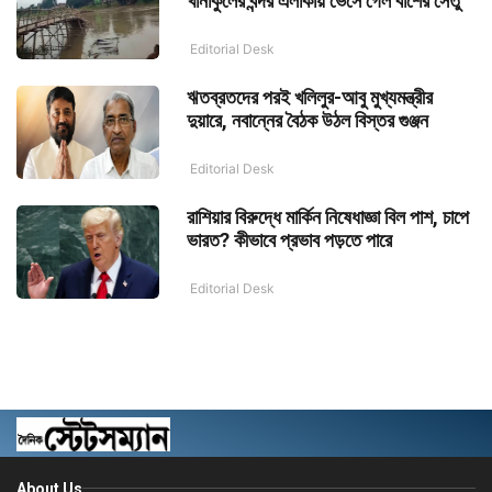
খানাকুলের বন্দর এলাকায় ভেসে গেল বাঁশের সেতু
Editorial Desk
ঋতব্রতদের পরই খলিলুর-আবু মুখ্যমন্ত্রীর
দুয়ারে, নবান্নের বৈঠক উঠল বিস্তর গুঞ্জন
Editorial Desk
রাশিয়ার বিরুদ্ধে মার্কিন নিষেধাজ্ঞা বিল পাশ, চাপে
ভারত? কীভাবে প্রভাব পড়তে পারে
Editorial Desk
About Us