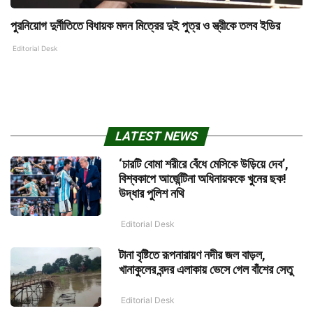
পুরনিয়োগ দুর্নীতিতে বিধায়ক মদন মিত্রের দুই পুত্র ও স্ত্রীকে তলব ইডির
Editorial Desk
LATEST NEWS
‘চারটি বোমা শরীরে বেঁধে মেসিকে উড়িয়ে দেব’,
বিশ্বকাপে আর্জেন্টিনা অধিনায়ককে খুনের ছক!
উদ্ধার পুলিশ নথি
Editorial Desk
টানা বৃষ্টিতে রূপনারায়ণ নদীর জল বাড়ল,
খানাকুলের বন্দর এলাকায় ভেসে গেল বাঁশের সেতু
Editorial Desk