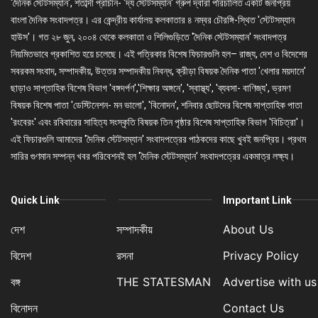
'দৈনিক স্টেটসম্যান', শতাব্দী প্রাচীন- 'দ্য স্টেটসম্যান' গ্রুপ দ্বারা পরিচালিত একটি জনপ্রিয়
বাংলা দৈনিক সংবাদপত্র। এর কেন্দ্রীয় কার্যালয় কলকাতার ৪ নম্বর চৌরঙ্গি-স্থিত 'স্টেটসম্যান
হাউস'। গত ২৮ জুন, ২০০৪ থেকে কলকাতা ও শিলিগুড়িতে 'দৈনিক স্টেটসম্যান' সংবাদপত্র
নিয়মিতভাবে প্রকাশিত হয়ে চলেছে। এই পত্রিকার বিশেষ ফিচারগুলি হল– রাজ্য, দেশ ও বিদেশের
সবরকম সংবাদ, সম্পাদকীয়, উত্তর সম্পাদকীয় নিবন্ধ, ক্রীড়া বিষয়ক দৈনিক পাতা 'খেলার ময়দানে'
ছাড়াও সাপ্তাহিক বিশেষ বিভাগ 'বঙ্গদর্পণ','শিক্ষার অঙ্গনে', 'স্বাস্থ্য', 'ব্যবসা- বাণিজ্য', ভ্রমণ
বিষয়ক বিশেষ পাতা 'ডেস্টিনেশন- মন ভালো', 'বিনোদন', শনিবার ছোটদের বিশেষ সাপ্তাহিক পাতা
'রংবেরং' এবং রবিবারের সাহিত্য সংস্কৃতি বিষয়ক তিন পৃষ্ঠার বিশেষ সাপ্তাহিক বিভাগ 'বিচিত্রা'।
এই ফিচারগুলি আমাদের 'দৈনিক স্টেটসম্যান' সংবাদপত্রের পাঠকদের কাছে খুবই জনপ্রিয়। প্রথম
সারির গুণমান সম্পন্ন খবর পরিবেশনই হল 'দৈনিক স্টেটসম্যান' সংবাদপত্রের একমাত্র লক্ষ্য।
Quick Link
Important Link
দেশ
সম্পাদকীয়
About Us
বিদেশ
রসনা
Privacy Policy
বঙ্গ
THE STATESMAN
Advertise with us
বিনোদন
Contact Us