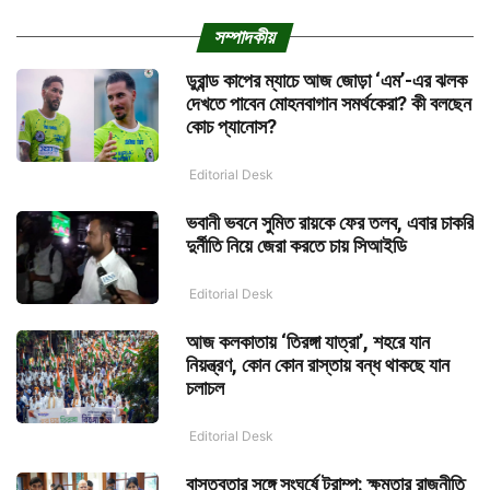
সম্পাদকীয়
ডুরান্ড কাপের ম্যাচে আজ জোড়া ‘এম’-এর ঝলক
দেখতে পাবেন মোহনবাগান সমর্থকেরা? কী বলছেন
কোচ প্যানোস?
Editorial Desk
ভবানী ভবনে সুমিত রায়কে ফের তলব, এবার চাকরি
দুর্নীতি নিয়ে জেরা করতে চায় সিআইডি
Editorial Desk
আজ কলকাতায় ‘তিরঙ্গা যাত্রা’, শহরে যান
নিয়ন্ত্রণ, কোন কোন রাস্তায় বন্ধ থাকছে যান
চলাচল
Editorial Desk
বাস্তবতার সঙ্গে সংঘর্ষে ট্রাম্প: ক্ষমতার রাজনীতি