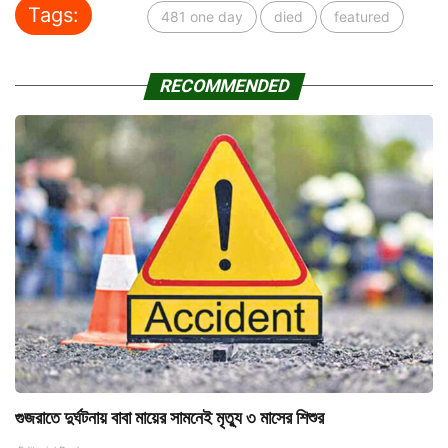
Tags:
481 one day
died
featured
RECOMMENDED
গুজরাতে দুর্ঘটনায় বাবা মায়ের সামনেই মৃত্যু ৩ মাসের শিশুর