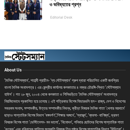
ও ভবিষ্যতের প্রশ্ন
Editorial Desk
About Us
'দৈনিক স্টেটসম্যান', শতাব্দী প্রাচীন- 'দ্য স্টেটসম্যান' গ্রুপ দ্বারা পরিচালিত একটি জনপ্রিয়
বাংলা দৈনিক সংবাদপত্র। এর কেন্দ্রীয় কার্যালয় কলকাতার ৪ নম্বর চৌরঙ্গি-স্থিত 'স্টেটসম্যান
হাউস'। গত ২৮ জুন, ২০০৪ থেকে কলকাতা ও শিলিগুড়িতে 'দৈনিক স্টেটসম্যান' সংবাদপত্র
নিয়মিতভাবে প্রকাশিত হয়ে চলেছে। এই পত্রিকার বিশেষ ফিচারগুলি হল– রাজ্য, দেশ ও বিদেশের
সবরকম সংবাদ, সম্পাদকীয়, উত্তর সম্পাদকীয় নিবন্ধ, ক্রীড়া বিষয়ক দৈনিক পাতা 'খেলার ময়দানে'
ছাড়াও সাপ্তাহিক বিশেষ বিভাগ 'বঙ্গদর্পণ','শিক্ষার অঙ্গনে', 'স্বাস্থ্য', 'ব্যবসা- বাণিজ্য', ভ্রমণ
বিষয়ক বিশেষ পাতা 'ডেস্টিনেশন- মন ভালো', 'বিনোদন', শনিবার ছোটদের বিশেষ সাপ্তাহিক পাতা
'রংবেরং' এবং রবিবারের সাহিত্য সংস্কৃতি বিষয়ক তিন পৃষ্ঠার বিশেষ সাপ্তাহিক বিভাগ 'বিচিত্রা'।