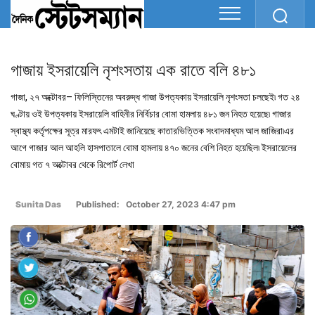
গাজায় ইসরায়েলি নৃশংসতায় এক রাতে বলি ৪৮১
গাজা, ২৭ অক্টোবর– ফিলিস্তিনের অবরুদ্ধ গাজা উপত্যকায় ইসরায়েলি নৃশংসতা চলছেই৷ গত ২৪
ঘণ্টায় ওই উপত্যকায় ইসরায়েলি বাহিনীর নির্বিচার বোমা হামলায় ৪৮১ জন নিহত হয়েছে৷ গাজার
স্বাস্থ্য কর্তৃপক্ষের সূত্র মারফৎ এমটাই জানিয়েছে কাতারভিত্তিক সংবাদমাধ্যম আল জাজিরা৷এর
আগে গাজার আল আহলি হাসপাতালে বোমা হামলায় ৪৭০ জনের বেশি নিহত হয়েছিল৷ ইসরায়েলের
বোমায় গত ৭ অক্টোবর থেকে রিপোর্ট লেখা
Sunita Das
Published: October 27, 2023 4:47 pm