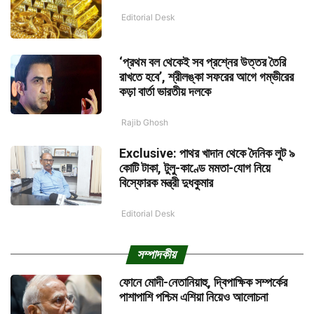
Editorial Desk
‘প্রথম বল থেকেই সব প্রশ্নের উত্তর তৈরি
রাখতে হবে’, শ্রীলঙ্কা সফরের আগে গম্ভীরের
কড়া বার্তা ভারতীয় দলকে
Rajib Ghosh
Exclusive: পাথর খাদান থেকে দৈনিক লুট ৯
কোটি টাকা, টুলু-কাণ্ডে মমতা-যোগ নিয়ে
বিস্ফোরক মন্ত্রী দুধকুমার
Editorial Desk
সম্পাদকীয়
ফোনে মোদী-নেতানিয়াহু, দ্বিপাক্ষিক সম্পর্কের
পাশাপাশি পশ্চিম এশিয়া নিয়েও আলোচনা