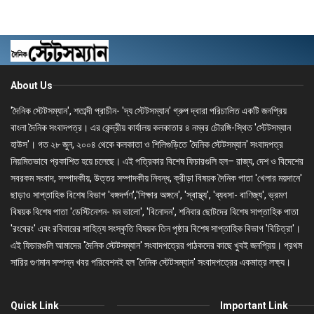
About Us
'দৈনিক স্টেটসম্যান', শতাব্দী প্রাচীন- 'দ্য স্টেটসম্যান' গ্রুপ দ্বারা পরিচালিত একটি জনপ্রিয়
বাংলা দৈনিক সংবাদপত্র। এর কেন্দ্রীয় কার্যালয় কলকাতার ৪ নম্বর চৌরঙ্গি-স্থিত 'স্টেটসম্যান
হাউস'। গত ২৮ জুন, ২০০৪ থেকে কলকাতা ও শিলিগুড়িতে 'দৈনিক স্টেটসম্যান' সংবাদপত্র
নিয়মিতভাবে প্রকাশিত হয়ে চলেছে। এই পত্রিকার বিশেষ ফিচারগুলি হল– রাজ্য, দেশ ও বিদেশের
সবরকম সংবাদ, সম্পাদকীয়, উত্তর সম্পাদকীয় নিবন্ধ, ক্রীড়া বিষয়ক দৈনিক পাতা 'খেলার ময়দানে'
ছাড়াও সাপ্তাহিক বিশেষ বিভাগ 'বঙ্গদর্পণ','শিক্ষার অঙ্গনে', 'স্বাস্থ্য', 'ব্যবসা- বাণিজ্য', ভ্রমণ
বিষয়ক বিশেষ পাতা 'ডেস্টিনেশন- মন ভালো', 'বিনোদন', শনিবার ছোটদের বিশেষ সাপ্তাহিক পাতা
'রংবেরং' এবং রবিবারের সাহিত্য সংস্কৃতি বিষয়ক তিন পৃষ্ঠার বিশেষ সাপ্তাহিক বিভাগ 'বিচিত্রা'।
এই ফিচারগুলি আমাদের 'দৈনিক স্টেটসম্যান' সংবাদপত্রের পাঠকদের কাছে খুবই জনপ্রিয়। প্রথম
সারির গুণমান সম্পন্ন খবর পরিবেশনই হল 'দৈনিক স্টেটসম্যান' সংবাদপত্রের একমাত্র লক্ষ্য।
Quick Link
Important Link